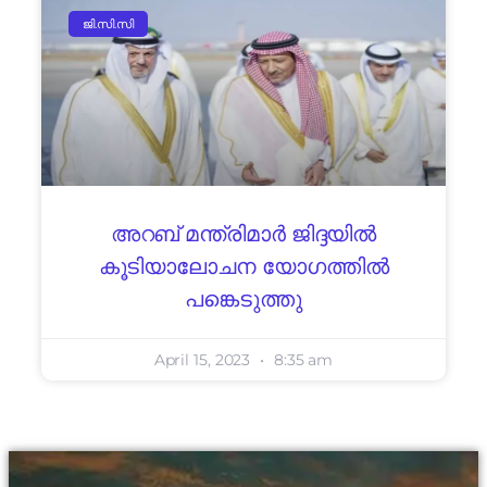
ജി.സി.സി
അറബ് മന്ത്രിമാർ ജിദ്ദയിൽ
കൂടിയാലോചന യോഗത്തിൽ
പങ്കെടുത്തു
April 15, 2023
8:35 am