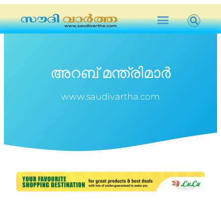
അറബ് മന്ത്രിമാർ
www.saudivartha.com