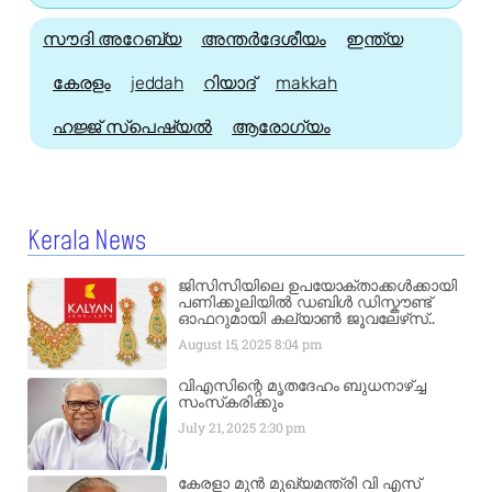
സൗദി അറേബ്യ
അന്തർദേശീയം
ഇന്ത്യ
കേരളം
jeddah
റിയാദ്
makkah
ഹജ്ജ്‌ സ്പെഷ്യൽ
ആരോഗ്യം
Kerala News
ജിസിസിയിലെ ഉപയോക്താക്കൾക്കായി
പണിക്കൂലിയിൽ ഡബിൾ ഡിസ്കൗണ്ട്
ഓഫറുമായി കല്യാൺ ജൂവലേഴ്‌സ്..
August 15, 2025
8:04 pm
വിഎസിന്റെ മൃതദേഹം ബുധനാഴ്ച്ച
സംസ്‌കരിക്കും
July 21, 2025
2:30 pm
കേരളാ മുൻ മുഖ്യമന്ത്രി വി എസ്