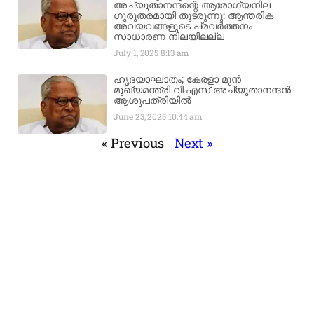
അച്യുതാനന്ദന്റെ ആരോഗ്യനില
ഗുരുതരമായി തുടരുന്നു: ആന്തരിക
അവയവങ്ങളുടെ പ്രവർത്തനം
സാധാരണ നിലയിലല്ല
July 1, 2025
8:13 am
ഹൃദയാഘാതം; കേരളാ മുൻ
മുഖ്യമന്ത്രി വി എസ് അച്യുതാനന്ദൻ
ആശുപത്രിയിൽ
June 23, 2025
10:44 am
« Previous
Next »