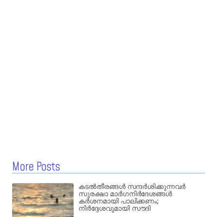
More Posts
കടൽതീരങ്ങൾ സന്ദർശിക്കുന്നവർ
സുരക്ഷാ മാർഗനിർദേശങ്ങൾ
കർശനമായി പാലിക്കണം;
നിർദ്ദേശവുമായി സൗദി