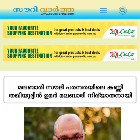
മലബാരി സൗദി പരമ്പരയിലെ കണ്ണി
തഖിയുദ്ദീൻ ഉമർ മലബാരി നിര്യാതനായി