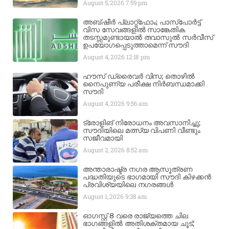
August 5, 2026
7:59 pm
അബ്ഷീർ പ്ലാറ്റ്‌ഫോം; പാസ്‌പോർട്ട്
വിസ സേവങ്ങളിൽ സാങ്കേതിക
തടസ്സമുണ്ടായാൽ തവാസുൽ സർവീസ്
ഉപയോഗപ്പെടുത്താമെന്ന് സൗദി
August 4, 2026
12:18 pm
ഹൗസ് ഡ്രൈവർ വിസ; തൊഴിൽ
നൈപുണ്യ പരീക്ഷ നിർബന്ധമാക്കി
സൗദി
August 4, 2026
9:56 am
ട്രോളിങ് നിരോധനം അവസാനിച്ചു;
സൗദിയിലെ മത്സ്യ വിപണി വീണ്ടും
സജീവമായി
August 2, 2026
8:52 am
അന്താരാഷ്ട്ര നഗര ആസൂത്രണ
പദ്ധതിയുടെ ഭാഗമായി സൗദി കിഴക്കൻ
പ്രവിശ്യയിലെ നഗരങ്ങൾ
August 1, 2026
9:38 am
ഓഗസ്റ്റ് 8 വരെ രാജ്യത്തെ ചില
ഭാഗങ്ങളിൽ അതിശക്തമായ ചൂട്;