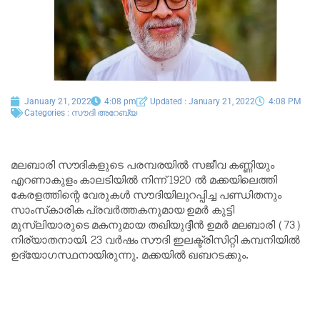
January 21, 2022
4:08 pm
Updated : January 21, 2022
4:08 PM
Categories :
സൗദി അറേബ്യ
മലബാരി സൗദികളുടെ പരമ്പരയിൽ സജീവ കണ്ണിയും
എറണാകുളം കാലടിയിൽ നിന്ന് 1920 ൽ മക്കയിലെത്തി
കേരളത്തിന്റെ വേരുകൾ സൗദിയിലുറപ്പിച്ച പണ്ഡിതനും
സാംസ്‌കാരിക പ്രവർത്തകനുമായ ഉമർ കുട്ടി
മുസ്ലിയാരുടെ മകനുമായ തഖിയുദ്ദീൻ ഉമർ മലബാരി (73)
നിര്യാതനായി. 23 വർഷം സൗദി ഇലക്ട്രിസിറ്റി കമ്പനിയിൽ
ഉദ്യോഗസ്ഥനായിരുന്നു. മക്കയിൽ ഖബറടക്കും.