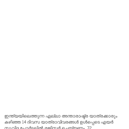
ഇന്ത്യയിലെത്തുന്ന എല്ലാ അന്താരാഷ്ട്ര യാത്രക്കാരും
കഴിഞ്ഞ 14 ദിവസ യാത്രാവിവരങ്ങൾ ഉൾപ്പെടെ എയർ
സുവിദ പോർട്ടലിൽ രജിസ്റ്റർ ചെയ്യണം. 72