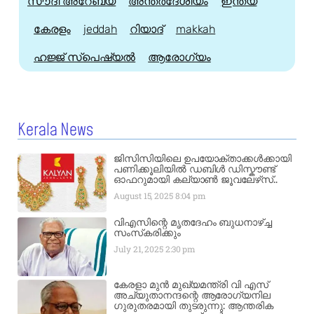
സൗദി അറേബ്യ
അന്തർദേശീയം
ഇന്ത്യ
കേരളം
jeddah
റിയാദ്
makkah
ഹജ്ജ്‌ സ്പെഷ്യൽ
ആരോഗ്യം
Kerala News
ജിസിസിയിലെ ഉപയോക്താക്കൾക്കായി
പണിക്കൂലിയിൽ ഡബിൾ ഡിസ്കൗണ്ട്
ഓഫറുമായി കല്യാൺ ജൂവലേഴ്‌സ്..
August 15, 2025
8:04 pm
വിഎസിന്റെ മൃതദേഹം ബുധനാഴ്ച്ച
സംസ്‌കരിക്കും
July 21, 2025
2:30 pm
കേരളാ മുൻ മുഖ്യമന്ത്രി വി എസ്
അച്യുതാനന്ദന്റെ ആരോഗ്യനില
ഗുരുതരമായി തുടരുന്നു: ആന്തരിക