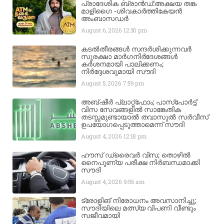
പ്രാദേശിക ബ്രാന്‍ഡ്:അക്ഷയ തങ്ക
മാളിഗൈ -ശിവകാര്‍ത്തികേയൻ
അംബാസഡര്‍
August 6, 2026
12:30 pm
കടൽതീരങ്ങൾ സന്ദർശിക്കുന്നവർ
സുരക്ഷാ മാർഗനിർദേശങ്ങൾ
കർശനമായി പാലിക്കണം;
നിർദ്ദേശവുമായി സൗദി
August 5, 2026
7:59 pm
അബ്ഷീർ പ്ലാറ്റ്‌ഫോം; പാസ്‌പോർട്ട്
വിസ സേവങ്ങളിൽ സാങ്കേതിക
തടസ്സമുണ്ടായാൽ തവാസുൽ സർവീസ്
ഉപയോഗപ്പെടുത്താമെന്ന് സൗദി
August 4, 2026
12:18 pm
ഹൗസ് ഡ്രൈവർ വിസ; തൊഴിൽ
നൈപുണ്യ പരീക്ഷ നിർബന്ധമാക്കി
സൗദി
August 4, 2026
9:56 am
ട്രോളിങ് നിരോധനം അവസാനിച്ചു;
സൗദിയിലെ മത്സ്യ വിപണി വീണ്ടും
സജീവമായി