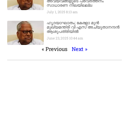
അവയവങ്ങളുടെ പ്രവർത്തനം
സാധാരണ നിലയിലല്ല
July 1, 2025
8:13 am
ഹൃദയാഘാതം; കേരളാ മുൻ
മുഖ്യമന്ത്രി വി എസ് അച്യുതാനന്ദൻ
ആശുപത്രിയിൽ
June 23, 2025
10:44 am
« Previous
Next »