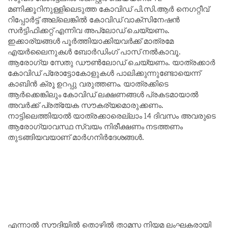
മണിക്കൂറിനുള്ളിലെടുത്ത കോവിഡ് പി.സി.ആർ നെഗറ്റീവ്
റിപ്പോർട്ട് അല്ലെങ്കിൽ കോവിഡ് വാക്‌സിനേഷൻ
സർട്ടിഫിക്കറ്റ് എന്നിവ അപ്‌ലോഡ് ചെയ്യണം.
ഇക്കാര്യങ്ങൾ പൂർത്തിയാക്കിയവർക്ക് മാത്രമേ
എയർലൈനുകൾ ബോർഡിംഗ് പാസ് നൽകാവൂ.
ആരോഗ്യ സേതു ഡൗൺലോഡ് ചെയ്യണം. യാത്രക്കാർ
കോവിഡ് പ്രോട്ടോകോളുകൾ പാലിക്കുന്നുണ്ടോയെന്ന്
കാബിൻ ക്രൂ ഉറപ്പു വരുത്തണം. യാത്രക്കിടെ
ആർക്കെങ്കിലും കോവിഡ് ലക്ഷണങ്ങൾ പ്രകടമായാൽ
അവർക്ക് പ്രത്യേക സൗകര്യമൊരുക്കണം.
നാട്ടിലെത്തിയാൽ യാത്രക്കാരെല്ലാം 14 ദിവസം അവരുടെ
ആരോഗ്യാവസ്ഥ സ്വയം നിരീക്ഷണം നടത്തണം
തുടങ്ങിയവയാണ് മാർഗനിർദേശങ്ങൾ.
എന്നാൽ സൗദിയിൽ തൊഴിൽ താമസ നിയമ ലംഘകരായി