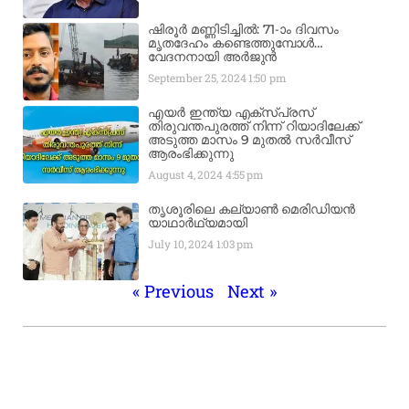
ഷിരൂർ മണ്ണിടിച്ചിൽ: 71-ാം ദിവസം
മൃതദേഹം കണ്ടെത്തുമ്പോൾ…
വേദനനായി അർജുൻ
September 25, 2024
1:50 pm
എയർ ഇന്ത്യ എക്​സ്​പ്രസ്​
തിരുവന്തപുരത്ത് നിന്ന്​ റിയാദിലേക്ക്
അടുത്ത മാസം 9 മുതൽ സർവീസ്
ആരംഭിക്കുന്നു
August 4, 2024
4:55 pm
തൃശൂരിലെ കല്യാൺ മെരിഡിയൻ
യാഥാർഥ്യമായി
July 10, 2024
1:03 pm
« Previous
Next »