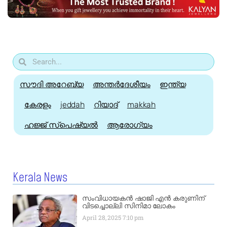
സൗദി അറേബ്യ
അന്തർദേശീയം
ഇന്ത്യ
കേരളം
jeddah
റിയാദ്
makkah
ഹജ്ജ്‌ സ്പെഷ്യൽ
ആരോഗ്യം
Kerala News
സംവിധായകൻ ഷാജി എൻ കരുണിന്
വിടച്ചൊല്ലി സിനിമാ ലോകം
April 28, 2025
7:10 pm