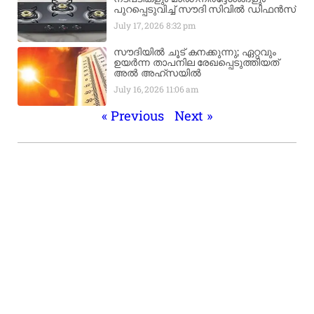
പുറപ്പെടുവിച്ച് സൗദി സിവിൽ ഡിഫൻസ്
July 17, 2026
8:32 pm
സൗദിയിൽ ചൂട് കനക്കുന്നു; ഏറ്റവും
ഉയർന്ന താപനില രേഖപ്പെടുത്തിയത്
അൽ അഹ്‌സയിൽ
July 16, 2026
11:06 am
« Previous
Next »