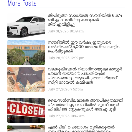
More Posts
തീപിടുത്ത സാധ്യത; സൗദിയിൽ 6,574
ബിഎംഡബ്ല്യു കാറുകൾ
തിരിച്ചുവിളിച്ചു
July 31, 2026
10:09 am
സൗദിയിൽ ഈ വർഷം ഇതുവരെ
നൽകിയത് 34,000 ത്തിലധികം കെട്ടിട
പെർമിറ്റുകൾ
July 28, 2026
12:39 pm
വടക്കുകിഴക്കൻ റിയാദിനായുള്ള മാസ്റ്റർ
പ്ലാൻ തയ്യാർ: പദ്ധതിയുടെ
പ്രാരംഭഘട്ടം ആരംഭിച്ചതായി റിയാദ്
സിറ്റി റോയൽ കമ്മീഷൻ
July 27, 2026
7:52 pm
ലൈസൻസില്ലാതെ അനധികൃതമായി
പ്രവർത്തിച്ചു; സൗദിയിൽ മൂന്ന് വാട്ടർ
ഫില്ലിങ്ങ് സ്റ്റേഷനുകൾ അടച്ചുപൂട്ടി
July 27, 2026
10:42 am
എൽപിജി ഉപയോഗം; മുൻകരുതൽ
നടപടികളും മാർഗനിർദ്ദേശങ്ങളും