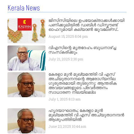
Kerala News
ജിസിസിയിലെ ഉപയോക്താക്കൾക്കായി
പണിക്കൂലിയിൽ ഡബിൾ ഡിസ്കൗണ്ട്
ഓഫറുമായി കല്യാൺ ജൂവലേഴ്‌സ്..
August 15, 2025
8:04 pm
വിഎസിന്റെ മൃതദേഹം ബുധനാഴ്ച്ച
സംസ്‌കരിക്കും
July 21, 2025
2:30 pm
കേരളാ മുൻ മുഖ്യമന്ത്രി വി എസ്
അച്യുതാനന്ദന്റെ ആരോഗ്യനില
ഗുരുതരമായി തുടരുന്നു: ആന്തരിക
അവയവങ്ങളുടെ പ്രവർത്തനം
സാധാരണ നിലയിലല്ല
July 1, 2025
8:13 am
ഹൃദയാഘാതം; കേരളാ മുൻ
മുഖ്യമന്ത്രി വി എസ് അച്യുതാനന്ദൻ
ആശുപത്രിയിൽ
June 23, 2025
10:44 am