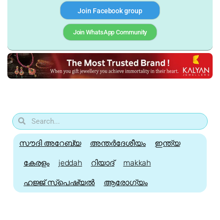
Join Facebook group
Join WhatsApp Community
സൗദി അറേബ്യ
അന്തർദേശീയം
ഇന്ത്യ
കേരളം
jeddah
റിയാദ്
makkah
ഹജ്ജ്‌ സ്പെഷ്യൽ
ആരോഗ്യം