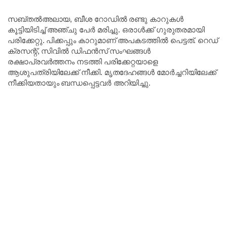
സബ്തൽഅലായ, ബീശ റോഡിൽ രണ്ടു കാറുകൾ
കൂട്ടിയിടിച്ച് അഞ്ചു പേർ മരിച്ചു. ഒരാൾക്ക് ഗുരുതരമായി
പരിക്കേറ്റു. പിക്കപ്പും കാറുമാണ് അപകടത്തിൽ പെട്ടത്. റെഡ്
ക്രസന്റ്, സിവിൽ ഡിഫൻസ് സംഘങ്ങൾ
രക്ഷാപ്രവർത്തനം നടത്തി പരിക്കേറ്റയാളെ
ആശുപത്രിയിലേക്ക് നീക്കി. മൃതദേഹങ്ങൾ മോർച്ചറിയിലേക്ക്
നീക്കിയതായും ബന്ധപ്പെട്ടവർ അറിയിച്ചു.