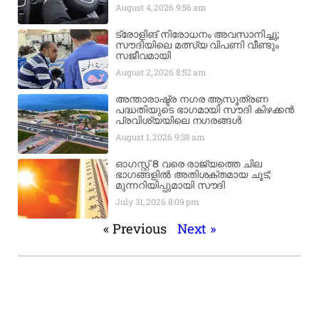
August 4, 2026
9:56 am
ട്രോളിങ് നിരോധനം അവസാനിച്ചു;
സൗദിയിലെ മത്സ്യ വിപണി വീണ്ടും
സജീവമായി
August 2, 2026
8:52 am
അന്താരാഷ്ട്ര നഗര ആസൂത്രണ
പദ്ധതിയുടെ ഭാഗമായി സൗദി കിഴക്കൻ
പ്രവിശ്യയിലെ നഗരങ്ങൾ
August 1, 2026
9:38 am
ഓഗസ്റ്റ് 8 വരെ രാജ്യത്തെ ചില
ഭാഗങ്ങളിൽ അതിശക്തമായ ചൂട്;
മുന്നറിയിപ്പുമായി സൗദി
July 31, 2026
8:09 pm
« Previous
Next »