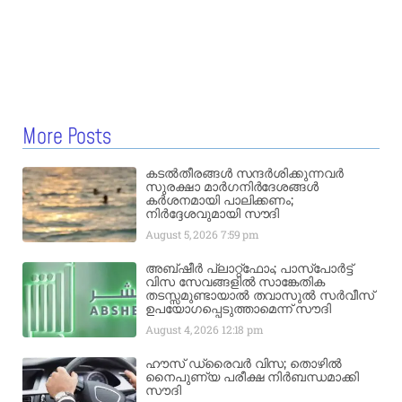
More Posts
കടൽതീരങ്ങൾ സന്ദർശിക്കുന്നവർ
സുരക്ഷാ മാർഗനിർദേശങ്ങൾ
കർശനമായി പാലിക്കണം;
നിർദ്ദേശവുമായി സൗദി
August 5, 2026
7:59 pm
അബ്ഷീർ പ്ലാറ്റ്‌ഫോം; പാസ്‌പോർട്ട്
വിസ സേവങ്ങളിൽ സാങ്കേതിക
തടസ്സമുണ്ടായാൽ തവാസുൽ സർവീസ്
ഉപയോഗപ്പെടുത്താമെന്ന് സൗദി
August 4, 2026
12:18 pm
ഹൗസ് ഡ്രൈവർ വിസ; തൊഴിൽ
നൈപുണ്യ പരീക്ഷ നിർബന്ധമാക്കി
സൗദി