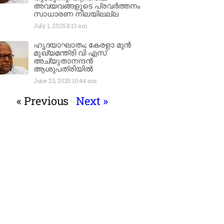
അവയവങ്ങളുടെ പ്രവർത്തനം
സാധാരണ നിലയിലല്ല
July 1, 2025
8:13 am
ഹൃദയാഘാതം; കേരളാ മുൻ
മുഖ്യമന്ത്രി വി എസ്
അച്യുതാനന്ദൻ
ആശുപത്രിയിൽ
June 23, 2025
10:44 am
« Previous
Next »