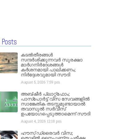
 Posts
കടൽതീരങ്ങൾ
സന്ദർശിക്കുന്നവർ സുരക്ഷാ
മാർഗനിർദേശങ്ങൾ
കർശനമായി പാലിക്കണം;
നിർദ്ദേശവുമായി സൗദി
August 5, 2026
7:59 pm
അബ്ഷീർ പ്ലാറ്റ്‌ഫോം;
പാസ്‌പോർട്ട് വിസ സേവങ്ങളിൽ
സാങ്കേതിക തടസ്സമുണ്ടായാൽ
തവാസുൽ സർവീസ്
ഉപയോഗപ്പെടുത്താമെന്ന് സൗദി
August 4, 2026
12:18 pm
ഹൗസ് ഡ്രൈവർ വിസ;
തൊഴിൽ നൈപുണ്യ പരീക്ഷ