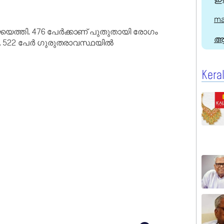
ma
െത്തി. 476 പേർക്കാണ് പുതുതായി രോഗം
ആ
ചു. 522 പേർ ഗുരുതരാവസ്ഥയിൽ
Kera