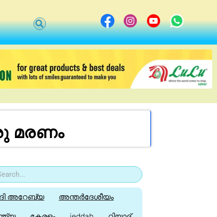
രു മരണം
ി അറേബ്യ
അന്തർദേശീയം
്ത്യ
കേരളം
jeddah
റിയാദ്