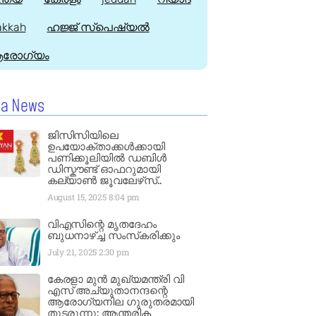
kkah
ഹജ്ജ്‌ സ്പെഷ്യൽ
രോഗ്യം
la News
ജിസിസിയിലെ
ഉപയോക്താക്കൾക്കായി
പണിക്കൂലിയിൽ ഡബിൾ
ഡിസ്കൗണ്ട് ഓഫറുമായി
കല്യാൺ ജൂവലേഴ്‌സ്..
August 15, 2025
8:04 pm
വിഎസിന്റെ മൃതദേഹം
ബുധനാഴ്ച്ച സംസ്‌കരിക്കും
July 21, 2025
2:30 pm
കേരളാ മുൻ മുഖ്യമന്ത്രി വി
എസ് അച്യുതാനന്ദന്റെ
ആരോഗ്യനില ഗുരുതരമായി
തുടരുന്നു: ആന്തരിക