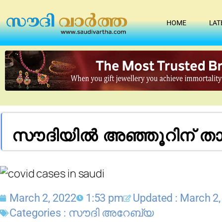
HOME
LAT
സൗദിയിൽ അഞ്ഞൂറിന് ത
March 2, 2022
1:53 pm
Updated : March 2,
Categories :
സൗദി അറേബ്യ