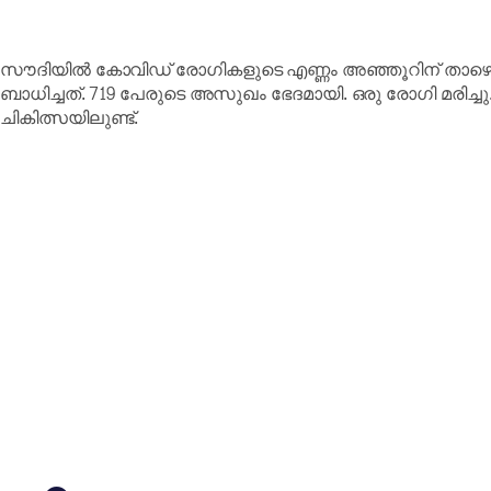
സൗദിയിൽ കോവിഡ് രോഗികളുടെ എണ്ണം അഞ്ഞൂറിന് താഴെയ
ബാധിച്ചത്. 719 പേരുടെ അസുഖം ഭേദമായി. ഒരു രോഗി മരിച്
ചികിത്സയിലുണ്ട്.