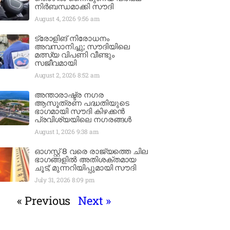
നിർബന്ധമാക്കി സൗദി
August 4, 2026
9:56 am
ട്രോളിങ് നിരോധനം
അവസാനിച്ചു; സൗദിയിലെ
മത്സ്യ വിപണി വീണ്ടും
സജീവമായി
August 2, 2026
8:52 am
അന്താരാഷ്ട്ര നഗര
ആസൂത്രണ പദ്ധതിയുടെ
ഭാഗമായി സൗദി കിഴക്കൻ
പ്രവിശ്യയിലെ നഗരങ്ങൾ
August 1, 2026
9:38 am
ഓഗസ്റ്റ് 8 വരെ രാജ്യത്തെ ചില
ഭാഗങ്ങളിൽ അതിശക്തമായ
ചൂട്; മുന്നറിയിപ്പുമായി സൗദി
July 31, 2026
8:09 pm
« Previous
Next »