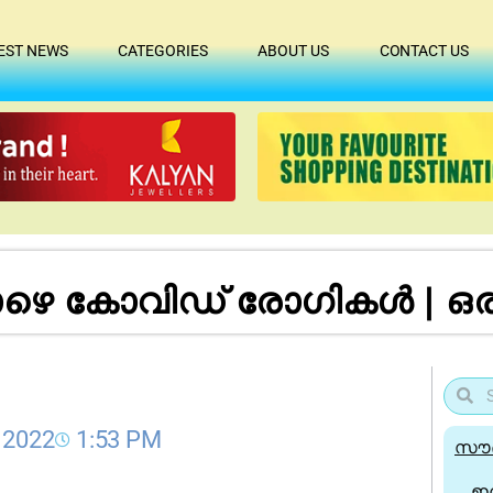
EST NEWS
CATEGORIES
ABOUT US
CONTACT US
ാഴെ കോവിഡ് രോഗികൾ | ഒ
 2022
1:53 PM
സൗദ
ഇന