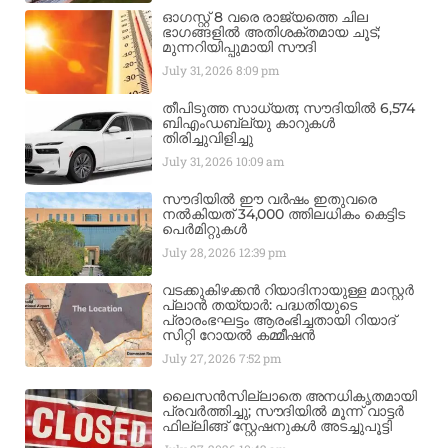
ഓഗസ്റ്റ് 8 വരെ രാജ്യത്തെ ചില
ഭാഗങ്ങളിൽ അതിശക്തമായ ചൂട്;
മുന്നറിയിപ്പുമായി സൗദി
July 31, 2026
8:09 pm
തീപിടുത്ത സാധ്യത; സൗദിയിൽ 6,574
ബിഎംഡബ്ല്യു കാറുകൾ
തിരിച്ചുവിളിച്ചു
July 31, 2026
10:09 am
സൗദിയിൽ ഈ വർഷം ഇതുവരെ
നൽകിയത് 34,000 ത്തിലധികം കെട്ടിട
പെർമിറ്റുകൾ
July 28, 2026
12:39 pm
വടക്കുകിഴക്കൻ റിയാദിനായുള്ള മാസ്റ്റർ
പ്ലാൻ തയ്യാർ: പദ്ധതിയുടെ
പ്രാരംഭഘട്ടം ആരംഭിച്ചതായി റിയാദ്
സിറ്റി റോയൽ കമ്മീഷൻ
July 27, 2026
7:52 pm
ലൈസൻസില്ലാതെ അനധികൃതമായി
പ്രവർത്തിച്ചു; സൗദിയിൽ മൂന്ന് വാട്ടർ
ഫില്ലിങ്ങ് സ്റ്റേഷനുകൾ അടച്ചുപൂട്ടി