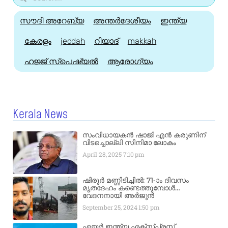
സൗദി അറേബ്യ
അന്തർദേശീയം
ഇന്ത്യ
കേരളം
jeddah
റിയാദ്
makkah
ഹജ്ജ്‌ സ്പെഷ്യൽ
ആരോഗ്യം
Kerala News
സംവിധായകൻ ഷാജി എൻ കരുണിന്
വിടച്ചൊല്ലി സിനിമാ ലോകം
April 28, 2025
7:10 pm
ഷിരൂർ മണ്ണിടിച്ചിൽ: 71-ാം ദിവസം
മൃതദേഹം കണ്ടെത്തുമ്പോൾ…
വേദനനായി അർജുൻ
September 25, 2024
1:50 pm
എയർ ഇന്ത്യ എക്​സ്​പ്രസ്​