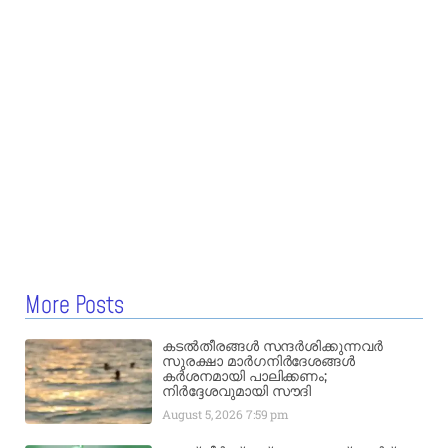
More Posts
കടൽതീരങ്ങൾ സന്ദർശിക്കുന്നവർ
സുരക്ഷാ മാർഗനിർദേശങ്ങൾ
കർശനമായി പാലിക്കണം;
നിർദ്ദേശവുമായി സൗദി
August 5, 2026
7:59 pm