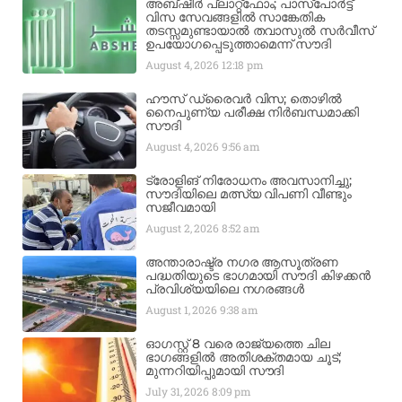
അബ്ഷീർ പ്ലാറ്റ്‌ഫോം; പാസ്‌പോർട്ട്
വിസ സേവങ്ങളിൽ സാങ്കേതിക
തടസ്സമുണ്ടായാൽ തവാസുൽ സർവീസ്
ഉപയോഗപ്പെടുത്താമെന്ന് സൗദി
August 4, 2026
12:18 pm
ഹൗസ് ഡ്രൈവർ വിസ; തൊഴിൽ
നൈപുണ്യ പരീക്ഷ നിർബന്ധമാക്കി
സൗദി
August 4, 2026
9:56 am
ട്രോളിങ് നിരോധനം അവസാനിച്ചു;
സൗദിയിലെ മത്സ്യ വിപണി വീണ്ടും
സജീവമായി
August 2, 2026
8:52 am
അന്താരാഷ്ട്ര നഗര ആസൂത്രണ
പദ്ധതിയുടെ ഭാഗമായി സൗദി കിഴക്കൻ
പ്രവിശ്യയിലെ നഗരങ്ങൾ
August 1, 2026
9:38 am
ഓഗസ്റ്റ് 8 വരെ രാജ്യത്തെ ചില
ഭാഗങ്ങളിൽ അതിശക്തമായ ചൂട്;
മുന്നറിയിപ്പുമായി സൗദി
July 31, 2026
8:09 pm