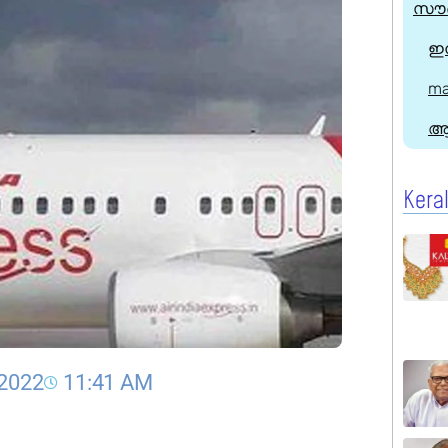
സൗദ
ഇന
ma
ആ
Kera
 2022
11:41 AM