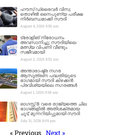
ഹൗസ് ഡ്രൈവർ വിസ;
തൊഴിൽ നൈപുണ്യ പരീക്ഷ
നിർബന്ധമാക്കി സൗദി
August 4, 2026
9:56 am
ട്രോളിങ് നിരോധനം
അവസാനിച്ചു; സൗദിയിലെ
മത്സ്യ വിപണി വീണ്ടും
സജീവമായി
August 2, 2026
8:52 am
അന്താരാഷ്ട്ര നഗര
ആസൂത്രണ പദ്ധതിയുടെ
ഭാഗമായി സൗദി കിഴക്കൻ
പ്രവിശ്യയിലെ നഗരങ്ങൾ
August 1, 2026
9:38 am
ഓഗസ്റ്റ് 8 വരെ രാജ്യത്തെ ചില
ഭാഗങ്ങളിൽ അതിശക്തമായ
ചൂട്; മുന്നറിയിപ്പുമായി സൗദി
July 31, 2026
8:09 pm
« Previous
Next »