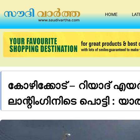
HOME
LAT
കോഴിക്കോട് – റിയാദ് എയ
ലാന്റിംഗിനിടെ പൊട്ടി : യ