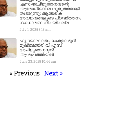
എസ് അച്യുതാനന്ദന്റെ
ആരോഗ്യനില ഗുരുതരമായി
തുടരുന്നു: ആന്തരിക
അവയവങ്ങളുടെ പ്രവർത്തനം
സാധാരണ നിലയിലല്ല
July 1, 2025
8:13 am
ഹൃദയാഘാതം; കേരളാ മുൻ
മുഖ്യമന്ത്രി വി എസ്
അച്യുതാനന്ദൻ
ആശുപത്രിയിൽ
June 23, 2025
10:44 am
« Previous
Next »