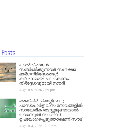
 Posts
കടൽതീരങ്ങൾ
സന്ദർശിക്കുന്നവർ സുരക്ഷാ
മാർഗനിർദേശങ്ങൾ
കർശനമായി പാലിക്കണം;
നിർദ്ദേശവുമായി സൗദി
August 5, 2026
7:59 pm
അബ്ഷീർ പ്ലാറ്റ്‌ഫോം;
പാസ്‌പോർട്ട് വിസ സേവങ്ങളിൽ
സാങ്കേതിക തടസ്സമുണ്ടായാൽ
തവാസുൽ സർവീസ്
ഉപയോഗപ്പെടുത്താമെന്ന് സൗദി
August 4, 2026
12:18 pm