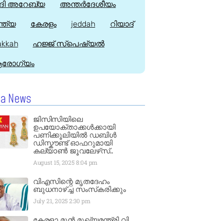
ി അറേബ്യ
അന്തർദേശീയം
്ത്യ
കേരളം
jeddah
റിയാദ്
kkah
ഹജ്ജ്‌ സ്പെഷ്യൽ
രോഗ്യം
la News
ജിസിസിയിലെ
ഉപയോക്താക്കൾക്കായി
പണിക്കൂലിയിൽ ഡബിൾ
ഡിസ്കൗണ്ട് ഓഫറുമായി
കല്യാൺ ജൂവലേഴ്‌സ്..
August 15, 2025
8:04 pm
വിഎസിന്റെ മൃതദേഹം
ബുധനാഴ്ച്ച സംസ്‌കരിക്കും
July 21, 2025
2:30 pm
കേരളാ മുൻ മുഖ്യമന്ത്രി വി