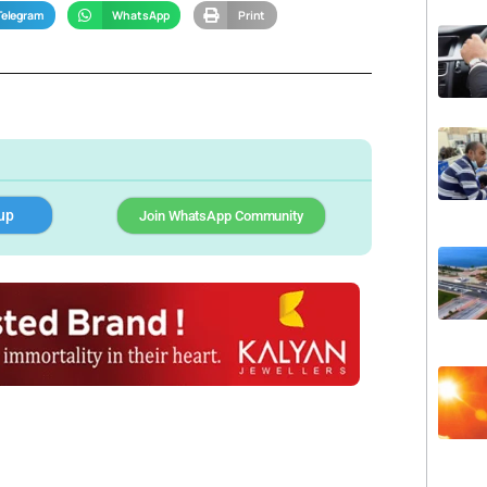
Telegram
WhatsApp
Print
up
Join WhatsApp Community