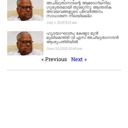
അച്യുതാനന്ദന്റെ ആരോഗ്യനില
ഗുരുതരമായി തുടരുന്നു: ആന്തരിക
അവയവങ്ങളുടെ പ്രവർത്തനം
സാധാരണ നിലയിലല്ല
July 1, 2025
8:13 am
ഹൃദയാഘാതം; കേരളാ മുൻ
മുഖ്യമന്ത്രി വി എസ് അച്യുതാനന്ദൻ
ആശുപത്രിയിൽ
June 23, 2025
10:44 am
« Previous
Next »