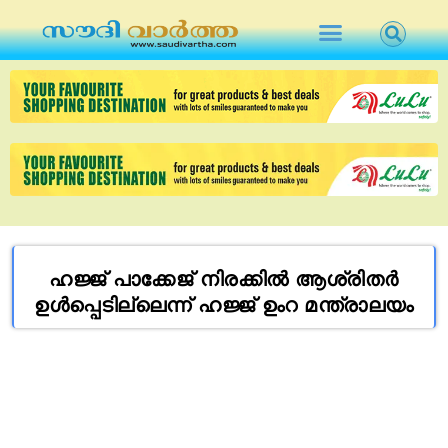
ഹജ്ജ് പാക്കേജ് നിരക്കിൽ ആശ്രിതർ
ഉൾപ്പെടില്ലെന്ന് ഹജ്ജ് ഉംറ മന്ത്രാലയം