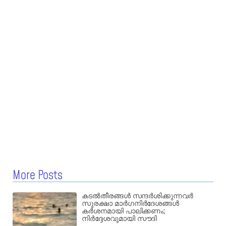
More Posts
കടൽതീരങ്ങൾ സന്ദർശിക്കുന്നവർ
സുരക്ഷാ മാർഗനിർദേശങ്ങൾ
കർശനമായി പാലിക്കണം;
നിർദ്ദേശവുമായി സൗദി