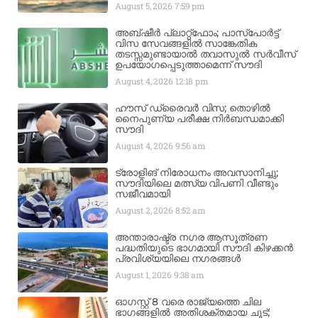
August 5, 2026
7:59 pm
അബ്ഷീർ പ്ലാറ്റ്‌ഫോം; പാസ്‌പോർട്ട്
വിസ സേവങ്ങളിൽ സാങ്കേതിക
തടസ്സമുണ്ടായാൽ തവാസുൽ സർവീസ്
ഉപയോഗപ്പെടുത്താമെന്ന് സൗദി
August 4, 2026
12:18 pm
ഹൗസ് ഡ്രൈവർ വിസ; തൊഴിൽ
നൈപുണ്യ പരീക്ഷ നിർബന്ധമാക്കി
സൗദി
August 4, 2026
9:56 am
ട്രോളിങ് നിരോധനം അവസാനിച്ചു;
സൗദിയിലെ മത്സ്യ വിപണി വീണ്ടും
സജീവമായി
August 2, 2026
8:52 am
അന്താരാഷ്ട്ര നഗര ആസൂത്രണ
പദ്ധതിയുടെ ഭാഗമായി സൗദി കിഴക്കൻ
പ്രവിശ്യയിലെ നഗരങ്ങൾ
August 1, 2026
9:38 am
ഓഗസ്റ്റ് 8 വരെ രാജ്യത്തെ ചില
ഭാഗങ്ങളിൽ അതിശക്തമായ ചൂട്;