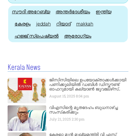
സൗദി അറേബ്യ
അന്തർദേശീയം
ഇന്ത്യ
കേരളം
jeddah
റിയാദ്
makkah
ഹജ്ജ്‌ സ്പെഷ്യൽ
ആരോഗ്യം
Kerala News
ജിസിസിയിലെ ഉപയോക്താക്കൾക്കായി
പണിക്കൂലിയിൽ ഡബിൾ ഡിസ്കൗണ്ട്
ഓഫറുമായി കല്യാൺ ജൂവലേഴ്‌സ്..
August 15, 2025
8:04 pm
വിഎസിന്റെ മൃതദേഹം ബുധനാഴ്ച്ച
സംസ്‌കരിക്കും
July 21, 2025
2:30 pm
കേരളാ മുൻ മുഖ്യമന്ത്രി വി എസ്