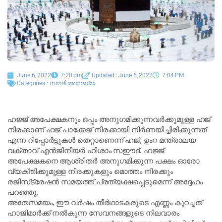
June 6, 2022
7:20 pm
Updated : June 6, 2022
7:04 PM
Categories :
സൗദി അറേബ്യ
ഹജ്ജ് അപേക്ഷകനും ഒപ്പം അനുഗമിക്കുന്നവർക്കുമുള്ള ഹജ്
നിരക്കാണ് ഹജ് പാക്കേജ് നിരക്കായി നിർണയിച്ചിരിക്കുന്നത്
എന്ന റിപ്പോർട്ടുകൾ തെറ്റാണെന്ന് ഹജ്, ഉംറ മന്ത്രാലയ
വക്താവ് എൻജിനീയർ ഹിശാം സഈദ്. ഹജ്ജ്
അപേക്ഷകനെ ആശ്രിതർ അനുഗമിക്കുന്ന പക്ഷം ഓരോ
വ്യക്തിക്കുമുള്ള നിരക്കുകളും മൊത്തം നിരക്കും
രജിസ്‌ട്രേഷൻ സമയത്ത് പ്രത്യക്ഷപ്പെടുമെന്ന് അദ്ദേഹം
പറഞ്ഞു.
അതേസമയം, ഈ വർഷം തീർഥാടകരുടെ എണ്ണം കുറച്ചത്
ഹാജിമാർക്ക് നൽകുന്ന സേവനങ്ങളുടെ നിലവാരം