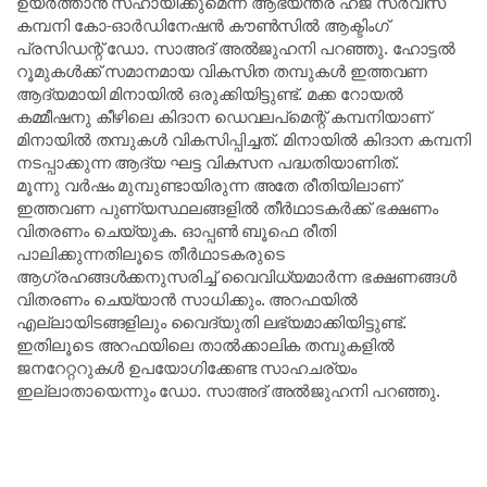
ഉയർത്താൻ സഹായിക്കുമെന്ന് ആഭ്യന്തര ഹജ് സർവീസ്
കമ്പനി കോ-ഓർഡിനേഷൻ കൗൺസിൽ ആക്ടിംഗ്
പ്രസിഡന്റ് ഡോ. സാഅദ് അൽജുഹനി പറഞ്ഞു. ഹോട്ടൽ
റൂമുകൾക്ക് സമാനമായ വികസിത തമ്പുകൾ ഇത്തവണ
ആദ്യമായി മിനായിൽ ഒരുക്കിയിട്ടുണ്ട്. മക്ക റോയൽ
കമ്മീഷനു കീഴിലെ കിദാന ഡെവലപ്‌മെന്റ് കമ്പനിയാണ്
മിനായിൽ തമ്പുകൾ വികസിപ്പിച്ചത്. മിനായിൽ കിദാന കമ്പനി
നടപ്പാക്കുന്ന ആദ്യ ഘട്ട വികസന പദ്ധതിയാണിത്.
മൂന്നു വർഷം മുമ്പുണ്ടായിരുന്ന അതേ രീതിയിലാണ്
ഇത്തവണ പുണ്യസ്ഥലങ്ങളിൽ തീർഥാടകർക്ക് ഭക്ഷണം
വിതരണം ചെയ്യുക. ഓപ്പൺ ബൂഫെ രീതി
പാലിക്കുന്നതിലൂടെ തീർഥാടകരുടെ
ആഗ്രഹങ്ങൾക്കനുസരിച്ച് വൈവിധ്യമാർന്ന ഭക്ഷണങ്ങൾ
വിതരണം ചെയ്യാൻ സാധിക്കും. അറഫയിൽ
എല്ലായിടങ്ങളിലും വൈദ്യുതി ലഭ്യമാക്കിയിട്ടുണ്ട്.
ഇതിലൂടെ അറഫയിലെ താൽക്കാലിക തമ്പുകളിൽ
ജനറേറ്ററുകൾ ഉപയോഗിക്കേണ്ട സാഹചര്യം
ഇല്ലാതായെന്നും ഡോ. സാഅദ് അൽജുഹനി പറഞ്ഞു.