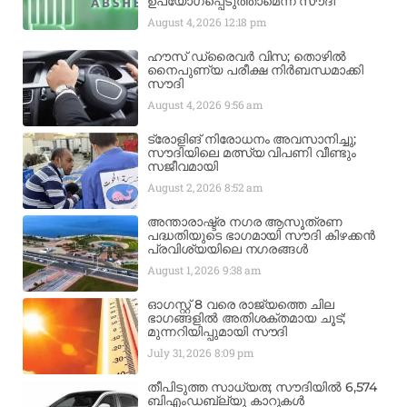
ഉപയോഗപ്പെടുത്താമെന്ന് സൗദി
August 4, 2026
12:18 pm
ഹൗസ് ഡ്രൈവർ വിസ; തൊഴിൽ
നൈപുണ്യ പരീക്ഷ നിർബന്ധമാക്കി
സൗദി
August 4, 2026
9:56 am
ട്രോളിങ് നിരോധനം അവസാനിച്ചു;
സൗദിയിലെ മത്സ്യ വിപണി വീണ്ടും
സജീവമായി
August 2, 2026
8:52 am
അന്താരാഷ്ട്ര നഗര ആസൂത്രണ
പദ്ധതിയുടെ ഭാഗമായി സൗദി കിഴക്കൻ
പ്രവിശ്യയിലെ നഗരങ്ങൾ
August 1, 2026
9:38 am
ഓഗസ്റ്റ് 8 വരെ രാജ്യത്തെ ചില
ഭാഗങ്ങളിൽ അതിശക്തമായ ചൂട്;
മുന്നറിയിപ്പുമായി സൗദി
July 31, 2026
8:09 pm
തീപിടുത്ത സാധ്യത; സൗദിയിൽ 6,574
ബിഎംഡബ്ല്യു കാറുകൾ