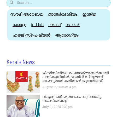
സൗദി അറേബ്യ
അന്തർദേശീയം
ഇന്ത്യ
കേരളം
jeddah
റിയാദ്
makkah
ഹജ്ജ്‌ സ്പെഷ്യൽ
ആരോഗ്യം
Kerala News
ജിസിസിയിലെ ഉപയോക്താക്കൾക്കായി
പണിക്കൂലിയിൽ ഡബിൾ ഡിസ്കൗണ്ട്
ഓഫറുമായി കല്യാൺ ജൂവലേഴ്‌സ്..
August 15, 2025
8:04 pm
വിഎസിന്റെ മൃതദേഹം ബുധനാഴ്ച്ച
സംസ്‌കരിക്കും
July 21, 2025
2:30 pm