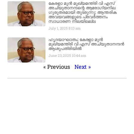
കേരളാ മുൻ മുഖ്യമന്ത്രി വി എസ്
അച്യുതാനന്ദന്റെ ആരോഗ്യനില
ഗുരുതരമായി തുടരുന്നു: ആന്തരിക
അവയവങ്ങളുടെ പ്രവർത്തനം
സാധാരണ നിലയിലല്ല
July 1, 2025
8:13 am
ഹൃദയാഘാതം; കേരളാ മുൻ
മുഖ്യമന്ത്രി വി എസ് അച്യുതാനന്ദൻ
ആശുപത്രിയിൽ
June 23, 2025
10:44 am
« Previous
Next »