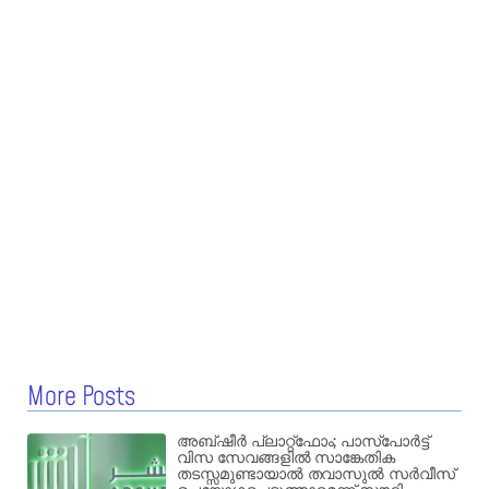
More Posts
അബ്ഷീർ പ്ലാറ്റ്‌ഫോം; പാസ്‌പോർട്ട്
വിസ സേവങ്ങളിൽ സാങ്കേതിക
തടസ്സമുണ്ടായാൽ തവാസുൽ സർവീസ്