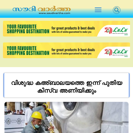
വിശുദ്ധ കഅ്ബാലയത്തെ ഇന്ന് പുതിയ
കിസ്‌വ അണിയിക്കും