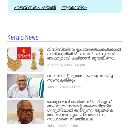
ഹജ്ജ്‌ സ്പെഷ്യൽ
ആരോഗ്യം
Kerala News
ജിസിസിയിലെ ഉപയോക്താക്കൾക്കായി
പണിക്കൂലിയിൽ ഡബിൾ ഡിസ്കൗണ്ട്
ഓഫറുമായി കല്യാൺ ജൂവലേഴ്‌സ്..
August 15, 2025
8:04 pm
വിഎസിന്റെ മൃതദേഹം ബുധനാഴ്ച്ച
സംസ്‌കരിക്കും
July 21, 2025
2:30 pm
കേരളാ മുൻ മുഖ്യമന്ത്രി വി എസ്
അച്യുതാനന്ദന്റെ ആരോഗ്യനില
ഗുരുതരമായി തുടരുന്നു: ആന്തരിക
അവയവങ്ങളുടെ പ്രവർത്തനം
സാധാരണ നിലയിലല്ല
July 1, 2025
8:13 am