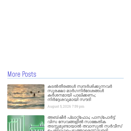
More Posts
കടൽതീരങ്ങൾ സന്ദർശിക്കുന്നവർ
സുരക്ഷാ മാർഗനിർദേശങ്ങൾ
കർശനമായി പാലിക്കണം;
നിർദ്ദേശവുമായി സൗദി
August 5, 2026
7:59 pm
അബ്ഷീർ പ്ലാറ്റ്‌ഫോം; പാസ്‌പോർട്ട്
വിസ സേവങ്ങളിൽ സാങ്കേതിക
തടസ്സമുണ്ടായാൽ തവാസുൽ സർവീസ്
ഉപയോഗപ്പെടുത്താമെന്ന് സൗദി