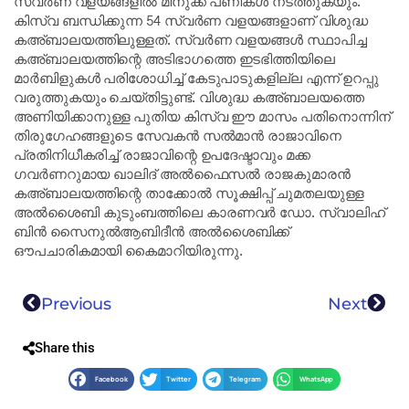
സ്വർണ വളയങ്ങളിൽ മിനുക്ക് പണികൾ നടത്തുകയും.
കിസ്‌വ ബന്ധിക്കുന്ന 54 സ്വർണ വളയങ്ങളാണ് വിശുദ്ധ
കഅ്ബാലയത്തിലുള്ളത്. സ്വർണ വളയങ്ങൾ സ്ഥാപിച്ച
കഅ്ബാലയത്തിന്റെ അടിഭാഗത്തെ ഇടഭിത്തിയിലെ
മാർബിളുകൾ പരിശോധിച്ച് കേടുപാടുകളില്ല എന്ന് ഉറപ്പു
വരുത്തുകയും ചെയ്തിട്ടുണ്ട്. വിശുദ്ധ കഅ്ബാലയത്തെ
അണിയിക്കാനുള്ള പുതിയ കിസ്‌വ ഈ മാസം പതിനൊന്നിന്
തിരുഗേഹങ്ങളുടെ സേവകൻ സൽമാൻ രാജാവിനെ
പ്രതിനിധീകരിച്ച് രാജാവിന്റെ ഉപദേഷ്ടാവും മക്ക
ഗവർണറുമായ ഖാലിദ് അൽഫൈസൽ രാജകുമാരൻ
കഅ്ബാലയത്തിന്റെ താക്കോൽ സൂക്ഷിപ്പ് ചുമതലയുള്ള
അൽശൈബി കുടുംബത്തിലെ കാരണവർ ഡോ. സ്വാലിഹ്
ബിൻ സൈനുൽആബിദീൻ അൽശൈബിക്ക്
ഔപചാരികമായി കൈമാറിയിരുന്നു.
Previous
Next
Share this
Facebook
Twitter
Telegram
WhatsApp