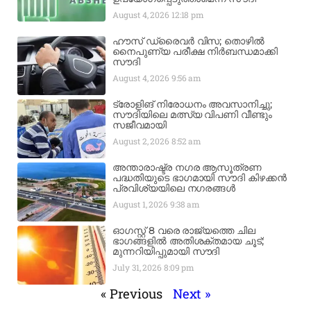
August 4, 2026
12:18 pm
ഹൗസ് ഡ്രൈവർ വിസ; തൊഴിൽ
നൈപുണ്യ പരീക്ഷ നിർബന്ധമാക്കി
സൗദി
August 4, 2026
9:56 am
ട്രോളിങ് നിരോധനം അവസാനിച്ചു;
സൗദിയിലെ മത്സ്യ വിപണി വീണ്ടും
സജീവമായി
August 2, 2026
8:52 am
അന്താരാഷ്ട്ര നഗര ആസൂത്രണ
പദ്ധതിയുടെ ഭാഗമായി സൗദി കിഴക്കൻ
പ്രവിശ്യയിലെ നഗരങ്ങൾ
August 1, 2026
9:38 am
ഓഗസ്റ്റ് 8 വരെ രാജ്യത്തെ ചില
ഭാഗങ്ങളിൽ അതിശക്തമായ ചൂട്;
മുന്നറിയിപ്പുമായി സൗദി
July 31, 2026
8:09 pm
« Previous
Next »