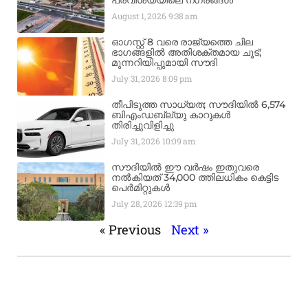
പ്രവിശ്യയിലെ നഗരങ്ങൾ
August 1, 2026
9:38 am
ഓഗസ്റ്റ് 8 വരെ രാജ്യത്തെ ചില
ഭാഗങ്ങളിൽ അതിശക്തമായ ചൂട്;
മുന്നറിയിപ്പുമായി സൗദി
July 31, 2026
8:09 pm
തീപിടുത്ത സാധ്യത; സൗദിയിൽ 6,574
ബിഎംഡബ്ല്യു കാറുകൾ
തിരിച്ചുവിളിച്ചു
July 31, 2026
10:09 am
സൗദിയിൽ ഈ വർഷം ഇതുവരെ
നൽകിയത് 34,000 ത്തിലധികം കെട്ടിട
പെർമിറ്റുകൾ
July 28, 2026
12:39 pm
« Previous
Next »