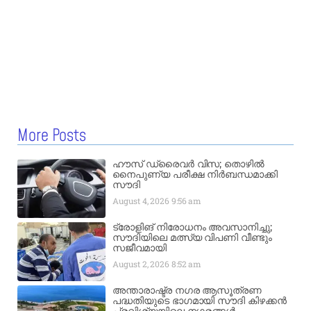
More Posts
ഹൗസ് ഡ്രൈവർ വിസ; തൊഴിൽ
നൈപുണ്യ പരീക്ഷ നിർബന്ധമാക്കി
സൗദി
August 4, 2026
9:56 am
ട്രോളിങ് നിരോധനം അവസാനിച്ചു;
സൗദിയിലെ മത്സ്യ വിപണി വീണ്ടും
സജീവമായി
August 2, 2026
8:52 am
അന്താരാഷ്ട്ര നഗര ആസൂത്രണ
പദ്ധതിയുടെ ഭാഗമായി സൗദി കിഴക്കൻ