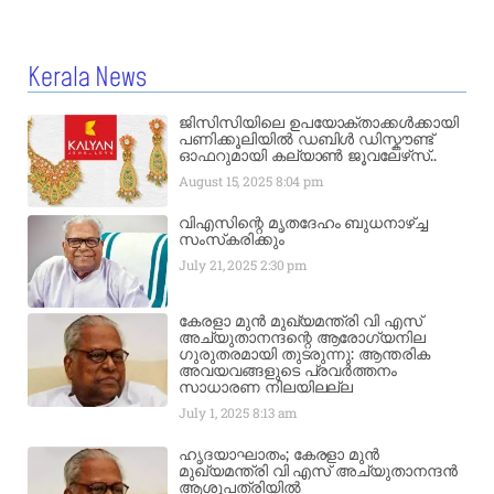
Kerala News
ജിസിസിയിലെ ഉപയോക്താക്കൾക്കായി
പണിക്കൂലിയിൽ ഡബിൾ ഡിസ്കൗണ്ട്
ഓഫറുമായി കല്യാൺ ജൂവലേഴ്‌സ്..
August 15, 2025
8:04 pm
വിഎസിന്റെ മൃതദേഹം ബുധനാഴ്ച്ച
സംസ്‌കരിക്കും
July 21, 2025
2:30 pm
കേരളാ മുൻ മുഖ്യമന്ത്രി വി എസ്
അച്യുതാനന്ദന്റെ ആരോഗ്യനില
ഗുരുതരമായി തുടരുന്നു: ആന്തരിക
അവയവങ്ങളുടെ പ്രവർത്തനം
സാധാരണ നിലയിലല്ല
July 1, 2025
8:13 am
ഹൃദയാഘാതം; കേരളാ മുൻ
മുഖ്യമന്ത്രി വി എസ് അച്യുതാനന്ദൻ
ആശുപത്രിയിൽ