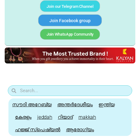
Join our Telegram Channel
Join Facebook group
Join WhatsApp Community
സൗദി അറേബ്യ
അന്തർദേശീയം
ഇന്ത്യ
കേരളം
jeddah
റിയാദ്
makkah
ഹജ്ജ്‌ സ്പെഷ്യൽ
ആരോഗ്യം