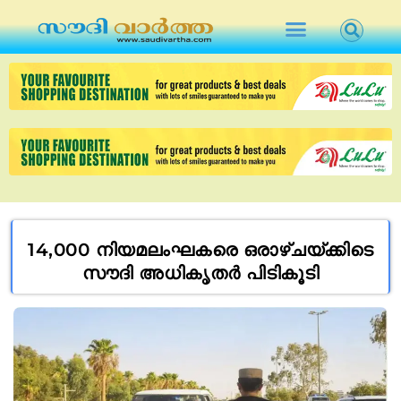
14,000 നിയമലംഘകരെ ഒരാഴ്ചയ്ക്കിടെ
സൗദി അധികൃതർ പിടികൂടി