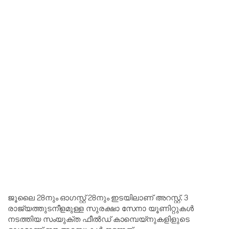
ജൂലൈ 28നും ഓഗസ്റ്റ് 28നും ഇടയിലാണ് അറസ്റ്റ്. 3
രാജ്യത്തുടനീളമുള്ള സുരക്ഷാ സേനാ യൂണിറ്റുകൾ
നടത്തിയ സംയുക്ത ഫീൽഡ് കാമ്പെയ്‌നുകളിളുടെ