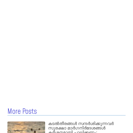
More Posts
കടൽതീരങ്ങൾ സന്ദർശിക്കുന്നവർ
സുരക്ഷാ മാർഗനിർദേശങ്ങൾ
കർശനമായി പാലിക്കണം;