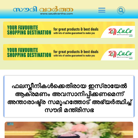
ഫലസ്തീനികൾക്കെതിരായ ഇസ്രായേൽ
ആക്രമണം അവസാനിപ്പിക്കണമെന്ന്
അന്താരാഷ്ട്ര സമൂഹത്തോട് അഭ്യർത്ഥിച്ച്
സൗദി മന്ത്രിസഭ