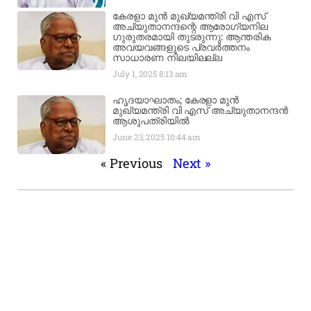
കേരളാ മുൻ മുഖ്യമന്ത്രി വി എസ്
അച്യുതാനന്ദന്റെ ആരോഗ്യനില
ഗുരുതരമായി തുടരുന്നു: ആന്തരിക
അവയവങ്ങളുടെ പ്രവർത്തനം
സാധാരണ നിലയിലല്ല
July 1, 2025
8:13 am
ഹൃദയാഘാതം; കേരളാ മുൻ
മുഖ്യമന്ത്രി വി എസ് അച്യുതാനന്ദൻ
ആശുപത്രിയിൽ
June 23, 2025
10:44 am
« Previous
Next »