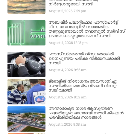
നിർദ്ദേശവുമായി സൗദി
August 5, 2026
7:59 pm
അബ്ഷീർ പ്ലാറ്റ്‌ഫോം; പാസ്‌പോർട്ട്
വിസ സേവങ്ങളിൽ സാങ്കേതിക
തടസ്സമുണ്ടായാൽ തവാസുൽ സർവീസ്
ഉപയോഗപ്പെടുത്താമെന്ന് സൗദി
August 4, 2026
12:18 pm
ഹൗസ് ഡ്രൈവർ വിസ; തൊഴിൽ
നൈപുണ്യ പരീക്ഷ നിർബന്ധമാക്കി
സൗദി
August 4, 2026
9:56 am
ട്രോളിങ് നിരോധനം അവസാനിച്ചു;
സൗദിയിലെ മത്സ്യ വിപണി വീണ്ടും
സജീവമായി
August 2, 2026
8:52 am
അന്താരാഷ്ട്ര നഗര ആസൂത്രണ
പദ്ധതിയുടെ ഭാഗമായി സൗദി കിഴക്കൻ
പ്രവിശ്യയിലെ നഗരങ്ങൾ
August 1, 2026
9:38 am