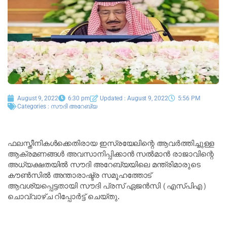
August 9, 2022
6:30 pm
Updated : August 9, 2022
5:56 PM
Categories :
സൗദി അറേബ്യ
ഫലസ്തീനികൾക്കെതിരായ ഇസ്രയേലിന്റെ ആവർത്തിച്ചുള്ള
ആക്രമണങ്ങൾ അവസാനിപ്പിക്കാൻ സൽമാൻ രാജാവിന്റെ
അധ്യക്ഷതയിൽ സൗദി അറേബ്യയിലെ മന്ത്രിമാരുടെ
കൗൺസിൽ അന്താരാഷ്ട്ര സമൂഹത്തോട്
ആവശ്യപ്പെട്ടതായി സൗദി പ്രസ് ഏജൻസി (എസ്പിഎ)
ചൊവ്വാഴ്ച റിപ്പോർട്ട് ചെയ്തു.