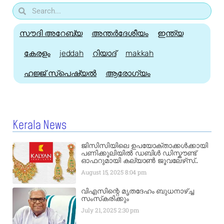
സൗദി അറേബ്യ
അന്തർദേശീയം
ഇന്ത്യ
കേരളം
jeddah
റിയാദ്
makkah
ഹജ്ജ്‌ സ്പെഷ്യൽ
ആരോഗ്യം
Kerala News
ജിസിസിയിലെ ഉപയോക്താക്കൾക്കായി
പണിക്കൂലിയിൽ ഡബിൾ ഡിസ്കൗണ്ട്
ഓഫറുമായി കല്യാൺ ജൂവലേഴ്‌സ്..
August 15, 2025
8:04 pm
വിഎസിന്റെ മൃതദേഹം ബുധനാഴ്ച്ച
സംസ്‌കരിക്കും
July 21, 2025
2:30 pm