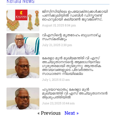
Kerala News
ജിസിസിയിലെ ഉപയോക്താക്കൾക്കായി
പണിക്കൂലിയിൽ ഡബിൾ ഡിസ്കൗണ്ട്
ഓഫറുമായി കല്യാൺ ജൂവലേഴ്‌സ്..
August 15, 2025
8:04 pm
വിഎസിന്റെ മൃതദേഹം ബുധനാഴ്ച്ച
സംസ്‌കരിക്കും
July 21, 2025
2:30 pm
കേരളാ മുൻ മുഖ്യമന്ത്രി വി എസ്
അച്യുതാനന്ദന്റെ ആരോഗ്യനില
ഗുരുതരമായി തുടരുന്നു: ആന്തരിക
അവയവങ്ങളുടെ പ്രവർത്തനം
സാധാരണ നിലയിലല്ല
July 1, 2025
8:13 am
ഹൃദയാഘാതം; കേരളാ മുൻ
മുഖ്യമന്ത്രി വി എസ് അച്യുതാനന്ദൻ
ആശുപത്രിയിൽ
June 23, 2025
10:44 am
« Previous
Next »