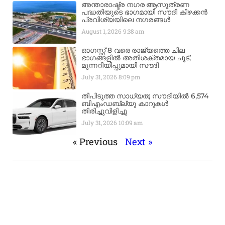
അന്താരാഷ്ട്ര നഗര ആസൂത്രണ
പദ്ധതിയുടെ ഭാഗമായി സൗദി കിഴക്കൻ
പ്രവിശ്യയിലെ നഗരങ്ങൾ
August 1, 2026
9:38 am
ഓഗസ്റ്റ് 8 വരെ രാജ്യത്തെ ചില
ഭാഗങ്ങളിൽ അതിശക്തമായ ചൂട്;
മുന്നറിയിപ്പുമായി സൗദി
July 31, 2026
8:09 pm
തീപിടുത്ത സാധ്യത; സൗദിയിൽ 6,574
ബിഎംഡബ്ല്യു കാറുകൾ
തിരിച്ചുവിളിച്ചു
July 31, 2026
10:09 am
« Previous
Next »