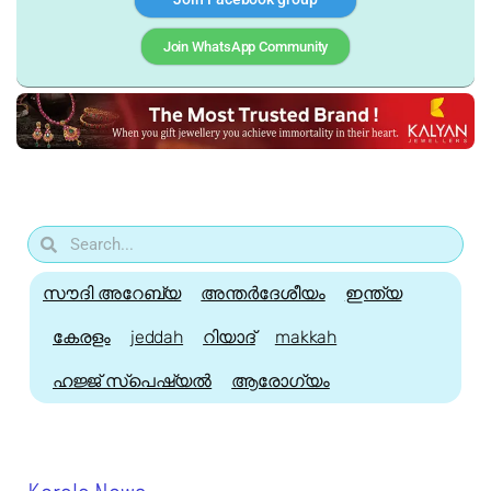
Join WhatsApp Community
സൗദി അറേബ്യ
അന്തർദേശീയം
ഇന്ത്യ
കേരളം
jeddah
റിയാദ്
makkah
ഹജ്ജ്‌ സ്പെഷ്യൽ
ആരോഗ്യം