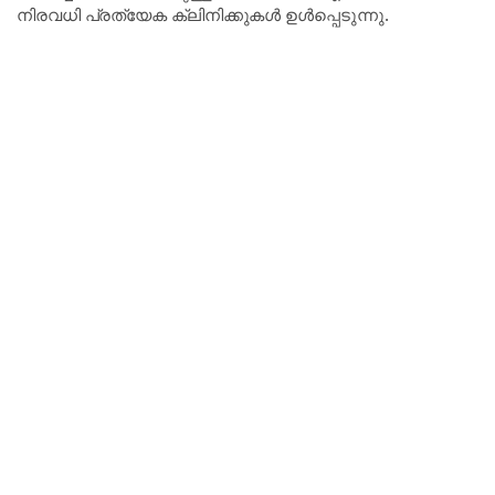
നിരവധി പ്രത്യേക ക്ലിനിക്കുകൾ ഉൾപ്പെടുന്നു.