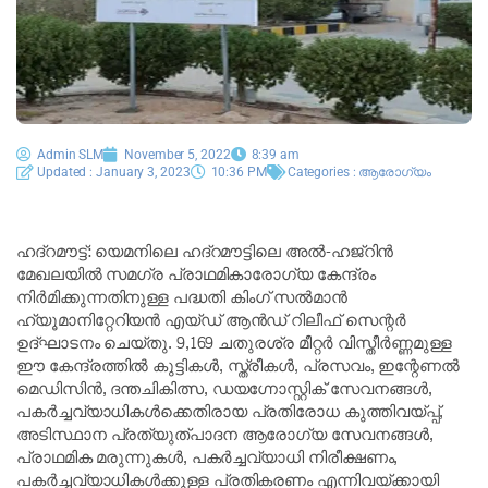
Admin SLM
November 5, 2022
8:39 am
Updated : January 3, 2023
10:36 PM
Categories :
ആരോഗ്യം
ഹദ്‌റമൗട്ട്: യെമനിലെ ഹദ്‌റമൗട്ടിലെ അൽ-ഹജ്‌റിൻ
മേഖലയിൽ സമഗ്ര പ്രാഥമികാരോഗ്യ കേന്ദ്രം
നിർമിക്കുന്നതിനുള്ള പദ്ധതി കിംഗ് സൽമാൻ
ഹ്യൂമാനിറ്റേറിയൻ എയ്ഡ് ആൻഡ് റിലീഫ് സെന്റർ
ഉദ്ഘാടനം ചെയ്തു. 9,169 ചതുരശ്ര മീറ്റർ വിസ്തീർണ്ണമുള്ള
ഈ കേന്ദ്രത്തിൽ കുട്ടികൾ, സ്ത്രീകൾ, പ്രസവം, ഇന്റേണൽ
മെഡിസിൻ, ദന്തചികിത്സ, ഡയഗ്നോസ്റ്റിക് സേവനങ്ങൾ,
പകർച്ചവ്യാധികൾക്കെതിരായ പ്രതിരോധ കുത്തിവയ്പ്പ്,
അടിസ്ഥാന പ്രത്യുത്പാദന ആരോഗ്യ സേവനങ്ങൾ,
പ്രാഥമിക മരുന്നുകൾ, പകർച്ചവ്യാധി നിരീക്ഷണം,
പകർച്ചവ്യാധികൾക്കുള്ള പ്രതികരണം എന്നിവയ്ക്കായി