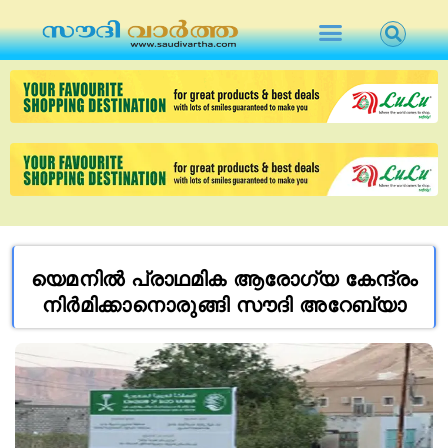
യെമനിൽ പ്രാഥമിക ആരോഗ്യ കേന്ദ്രം
നിർമിക്കാനൊരുങ്ങി സൗദി അറേബ്യാ