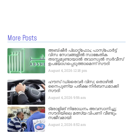
More Posts
അബ്ഷീർ പ്ലാറ്റ്‌ഫോം; പാസ്‌പോർട്ട്
വിസ സേവങ്ങളിൽ സാങ്കേതിക
തടസ്സമുണ്ടായാൽ തവാസുൽ സർവീസ്
ഉപയോഗപ്പെടുത്താമെന്ന് സൗദി
August 4, 2026
12:18 pm
ഹൗസ് ഡ്രൈവർ വിസ; തൊഴിൽ
നൈപുണ്യ പരീക്ഷ നിർബന്ധമാക്കി
സൗദി
August 4, 2026
9:56 am
ട്രോളിങ് നിരോധനം അവസാനിച്ചു;
സൗദിയിലെ മത്സ്യ വിപണി വീണ്ടും
സജീവമായി
August 2, 2026
8:52 am