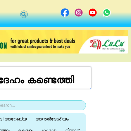
ദേഹം കണ്ടെത്തി
ി അറേബ്യ
അന്തർദേശീയം
്ത്യ
കേരളം
jeddah
റിയാദ്