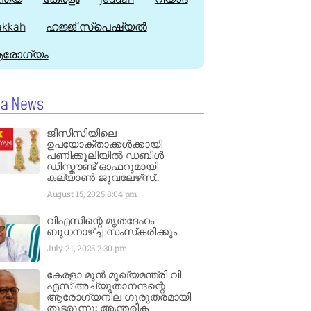
kkah
ഹജ്ജ്‌ സ്പെഷ്യൽ
രോഗ്യം
la News
ജിസിസിയിലെ
ഉപയോക്താക്കൾക്കായി
പണിക്കൂലിയിൽ ഡബിൾ
ഡിസ്കൗണ്ട് ഓഫറുമായി
കല്യാൺ ജൂവലേഴ്‌സ്..
August 15, 2025
8:04 pm
വിഎസിന്റെ മൃതദേഹം
ബുധനാഴ്ച്ച സംസ്‌കരിക്കും
July 21, 2025
2:30 pm
കേരളാ മുൻ മുഖ്യമന്ത്രി വി
എസ് അച്യുതാനന്ദന്റെ
ആരോഗ്യനില ഗുരുതരമായി
തുടരുന്നു: ആന്തരിക