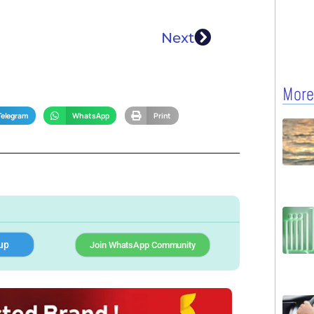
Next
More
Telegram
WhatsApp
Print
up
Join WhatsApp Community