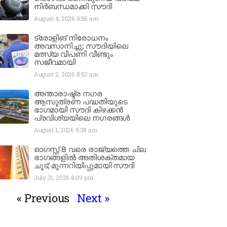
നിർബന്ധമാക്കി സൗദി
August 4, 2026
9:56 am
ട്രോളിങ് നിരോധനം
അവസാനിച്ചു; സൗദിയിലെ
മത്സ്യ വിപണി വീണ്ടും
സജീവമായി
August 2, 2026
8:52 am
അന്താരാഷ്ട്ര നഗര
ആസൂത്രണ പദ്ധതിയുടെ
ഭാഗമായി സൗദി കിഴക്കൻ
പ്രവിശ്യയിലെ നഗരങ്ങൾ
August 1, 2026
9:38 am
ഓഗസ്റ്റ് 8 വരെ രാജ്യത്തെ ചില
ഭാഗങ്ങളിൽ അതിശക്തമായ
ചൂട്; മുന്നറിയിപ്പുമായി സൗദി
July 31, 2026
8:09 pm
« Previous
Next »