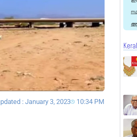
ma
ആ
Kera
pdated : January 3, 2023
10:34 PM