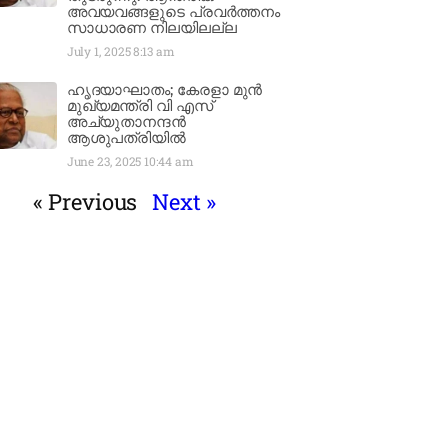
അവയവങ്ങളുടെ പ്രവർത്തനം
സാധാരണ നിലയിലല്ല
July 1, 2025
8:13 am
ഹൃദയാഘാതം; കേരളാ മുൻ
മുഖ്യമന്ത്രി വി എസ്
അച്യുതാനന്ദൻ
ആശുപത്രിയിൽ
June 23, 2025
10:44 am
« Previous
Next »