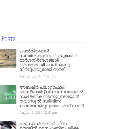
 Posts
കടൽതീരങ്ങൾ
സന്ദർശിക്കുന്നവർ സുരക്ഷാ
മാർഗനിർദേശങ്ങൾ
കർശനമായി പാലിക്കണം;
നിർദ്ദേശവുമായി സൗദി
August 5, 2026
7:59 pm
അബ്ഷീർ പ്ലാറ്റ്‌ഫോം;
പാസ്‌പോർട്ട് വിസ സേവങ്ങളിൽ
സാങ്കേതിക തടസ്സമുണ്ടായാൽ
തവാസുൽ സർവീസ്
ഉപയോഗപ്പെടുത്താമെന്ന് സൗദി
August 4, 2026
12:18 pm
ഹൗസ് ഡ്രൈവർ വിസ;
തൊഴിൽ നൈപുണ്യ പരീക്ഷ