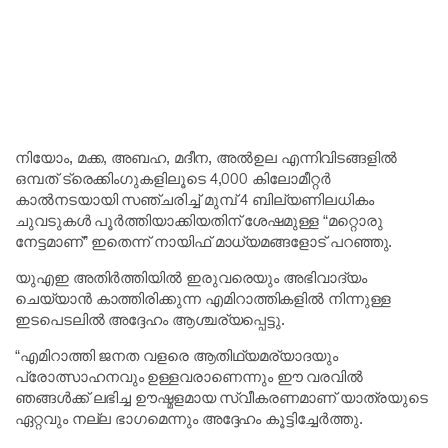
നിയോം, മക്ക, അബഹ, മദീന, അൽഉല എന്നിവിടങ്ങളിൽ
ഒമ്പത് ട്രെക്കിംഗുകളിലൂടെ 4,000 കിലോമീറ്റർ
കാൽനടയായി സഞ്ചരിച്ച് മുമ്പ് 4 ബില്യണിലധികം
ചുവടുകൾ പൂർത്തിയാക്കിയതിന് ശേഷമുള്ള “മറ്റൊരു
നേട്ടമാണ്” ഇതെന്ന് നായിഫ് മാധ്യമങ്ങളോട് പറഞ്ഞു.
യുഎഇ അതിർത്തിയിൽ ഇരുവരെയും അഭിവാദ്യം
ചെയ്യാൻ കാത്തിരിക്കുന്ന എമിറാത്തികളിൽ നിന്നുള്ള
ഇടപെടലിൽ അദ്ദേഹം ആശ്ചര്യപ്പെട്ടു.
“എമിറാത്തി ജനത വളരെ ആതിഥ്യമര്യാദയും
പ്രോത്സാഹനവും ഉള്ളവരാണെന്നും ഈ വരവിൽ
ഞങ്ങൾക്ക് ലഭിച്ച ഊഷ്മളമായ സ്വീകരണമാണ് യാത്രയുടെ
ഏറ്റവും നല്ല ഭാഗമെന്നും അദ്ദേഹം കൂട്ടിച്ചേർത്തു.