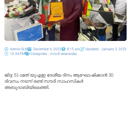
Admin SLM
December 6, 2022
8:15 am
Updated : January 3, 2023
10:34 PM
Categories :
സൗദി അറേബ്യ
ജിദ്ദ: 51-ാമത് യുഎഇ ദേശീയ ദിനം ആഘോഷിക്കാൻ 30
ദിവസം നടന്ന് രണ്ട് സൗദി സാഹസികർ
അബുദാബിയിലെത്തി.