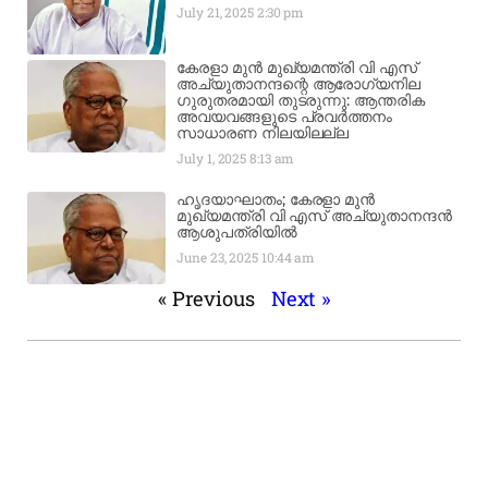
July 21, 2025
2:30 pm
കേരളാ മുൻ മുഖ്യമന്ത്രി വി എസ്
അച്യുതാനന്ദന്റെ ആരോഗ്യനില
ഗുരുതരമായി തുടരുന്നു: ആന്തരിക
അവയവങ്ങളുടെ പ്രവർത്തനം
സാധാരണ നിലയിലല്ല
July 1, 2025
8:13 am
ഹൃദയാഘാതം; കേരളാ മുൻ
മുഖ്യമന്ത്രി വി എസ് അച്യുതാനന്ദൻ
ആശുപത്രിയിൽ
June 23, 2025
10:44 am
« Previous
Next »