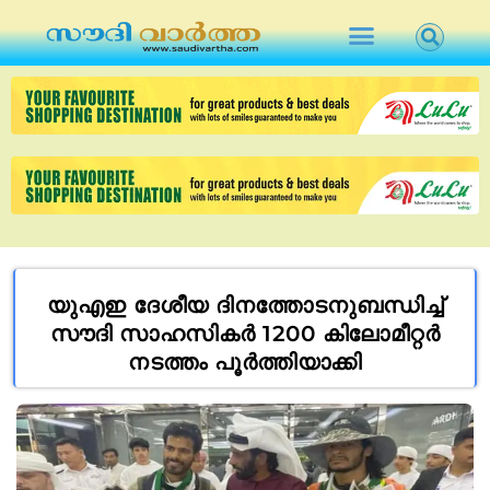
യുഎഇ ദേശീയ ദിനത്തോടനുബന്ധിച്ച്
സൗദി സാഹസികർ 1200 കിലോമീറ്റർ
നടത്തം പൂർത്തിയാക്കി