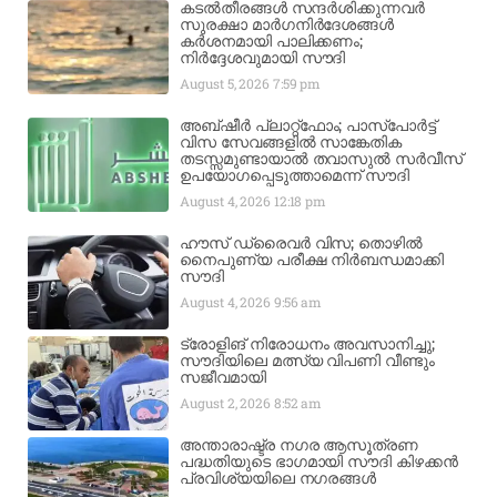
കടൽതീരങ്ങൾ സന്ദർശിക്കുന്നവർ
സുരക്ഷാ മാർഗനിർദേശങ്ങൾ
കർശനമായി പാലിക്കണം;
നിർദ്ദേശവുമായി സൗദി
August 5, 2026
7:59 pm
അബ്ഷീർ പ്ലാറ്റ്‌ഫോം; പാസ്‌പോർട്ട്
വിസ സേവങ്ങളിൽ സാങ്കേതിക
തടസ്സമുണ്ടായാൽ തവാസുൽ സർവീസ്
ഉപയോഗപ്പെടുത്താമെന്ന് സൗദി
August 4, 2026
12:18 pm
ഹൗസ് ഡ്രൈവർ വിസ; തൊഴിൽ
നൈപുണ്യ പരീക്ഷ നിർബന്ധമാക്കി
സൗദി
August 4, 2026
9:56 am
ട്രോളിങ് നിരോധനം അവസാനിച്ചു;
സൗദിയിലെ മത്സ്യ വിപണി വീണ്ടും
സജീവമായി
August 2, 2026
8:52 am
അന്താരാഷ്ട്ര നഗര ആസൂത്രണ
പദ്ധതിയുടെ ഭാഗമായി സൗദി കിഴക്കൻ
പ്രവിശ്യയിലെ നഗരങ്ങൾ