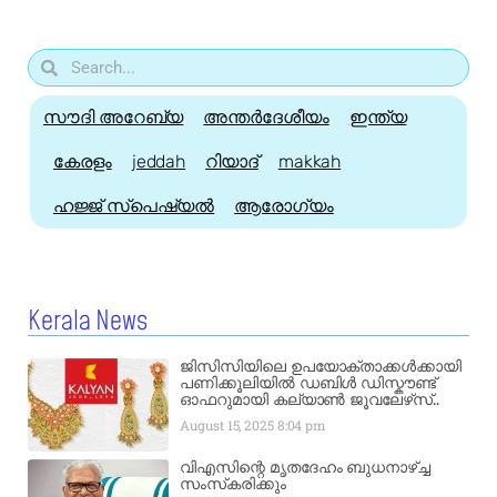
സൗദി അറേബ്യ
അന്തർദേശീയം
ഇന്ത്യ
കേരളം
jeddah
റിയാദ്
makkah
ഹജ്ജ്‌ സ്പെഷ്യൽ
ആരോഗ്യം
Kerala News
ജിസിസിയിലെ ഉപയോക്താക്കൾക്കായി
പണിക്കൂലിയിൽ ഡബിൾ ഡിസ്കൗണ്ട്
ഓഫറുമായി കല്യാൺ ജൂവലേഴ്‌സ്..
August 15, 2025
8:04 pm
വിഎസിന്റെ മൃതദേഹം ബുധനാഴ്ച്ച
സംസ്‌കരിക്കും