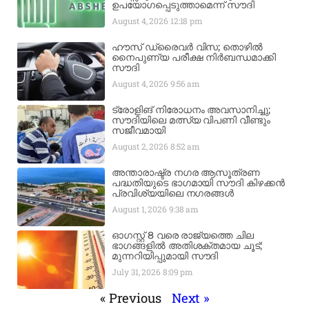
ഉപയോഗപ്പെടുത്താമെന്ന് സൗദി
August 4, 2026
12:18 pm
ഹൗസ് ഡ്രൈവർ വിസ; തൊഴിൽ
നൈപുണ്യ പരീക്ഷ നിർബന്ധമാക്കി
സൗദി
August 4, 2026
9:56 am
ട്രോളിങ് നിരോധനം അവസാനിച്ചു;
സൗദിയിലെ മത്സ്യ വിപണി വീണ്ടും
സജീവമായി
August 2, 2026
8:52 am
അന്താരാഷ്ട്ര നഗര ആസൂത്രണ
പദ്ധതിയുടെ ഭാഗമായി സൗദി കിഴക്കൻ
പ്രവിശ്യയിലെ നഗരങ്ങൾ
August 1, 2026
9:38 am
ഓഗസ്റ്റ് 8 വരെ രാജ്യത്തെ ചില
ഭാഗങ്ങളിൽ അതിശക്തമായ ചൂട്;
മുന്നറിയിപ്പുമായി സൗദി
July 31, 2026
8:09 pm
« Previous
Next »