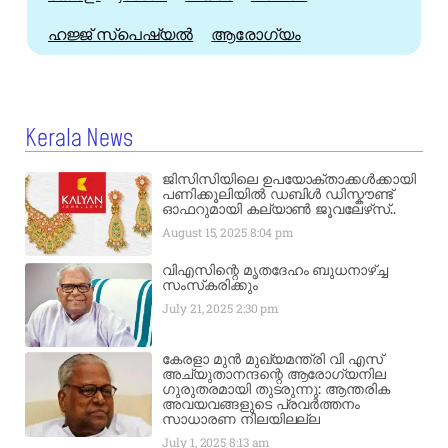
ഹജ്ജ്‌ സ്പെഷ്യൽ
ആരോഗ്യം
Kerala News
ജിസിസിയിലെ ഉപയോക്താക്കൾക്കായി
പണിക്കൂലിയിൽ ഡബിൾ ഡിസ്കൗണ്ട്
ഓഫറുമായി കല്യാൺ ജൂവലേഴ്‌സ്..
August 15, 2025
8:04 pm
വിഎസിന്റെ മൃതദേഹം ബുധനാഴ്ച്ച
സംസ്‌കരിക്കും
July 21, 2025
2:30 pm
കേരളാ മുൻ മുഖ്യമന്ത്രി വി എസ്
അച്യുതാനന്ദന്റെ ആരോഗ്യനില
ഗുരുതരമായി തുടരുന്നു: ആന്തരിക
അവയവങ്ങളുടെ പ്രവർത്തനം
സാധാരണ നിലയിലല്ല
July 1, 2025
8:13 am