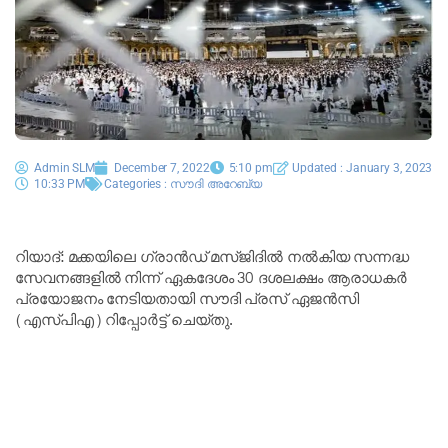
Admin SLM
December 7, 2022
5:10 pm
Updated : January 3, 2023
10:33 PM
Categories :
സൗദി അറേബ്യ
റിയാദ്: മക്കയിലെ ഗ്രാൻഡ് മസ്ജിദിൽ നൽകിയ സന്നദ്ധ
സേവനങ്ങളിൽ നിന്ന് ഏകദേശം 30 ദശലക്ഷം ആരാധകർ
പ്രയോജനം നേടിയതായി സൗദി പ്രസ് ഏജൻസി
(എസ്പിഎ) റിപ്പോർട്ട് ചെയ്തു.