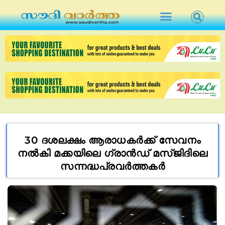
30 ദശലക്ഷം ആരാധകർക്ക് സേവനം
നൽകി മക്കയിലെ ഗ്രാൻഡ് മസ്ജിദിലെ
സന്നദ്ധപ്രവർത്തകർ