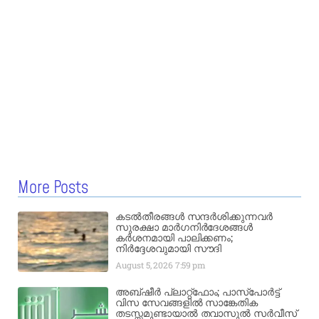
More Posts
കടൽതീരങ്ങൾ സന്ദർശിക്കുന്നവർ
സുരക്ഷാ മാർഗനിർദേശങ്ങൾ
കർശനമായി പാലിക്കണം;
നിർദ്ദേശവുമായി സൗദി
August 5, 2026
7:59 pm
അബ്ഷീർ പ്ലാറ്റ്‌ഫോം; പാസ്‌പോർട്ട്
വിസ സേവങ്ങളിൽ സാങ്കേതിക
തടസ്സമുണ്ടായാൽ തവാസുൽ സർവീസ്