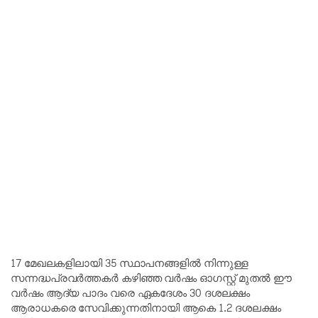
17 മേഖലകളിലായി 35 സ്ഥാപനങ്ങളിൽ നിന്നുള്ള
സന്നദ്ധപ്രവർത്തകർ കഴിഞ്ഞ വർഷം ഓഗസ്റ്റ് മുതൽ ഈ
വർഷം ആദ്യ പാദം വരെ ഏകദേശം 30 ദശലക്ഷം
ആരാധകരെ സേവിക്കുന്നതിനായി ആകെ 1.2 ദശലക്ഷം