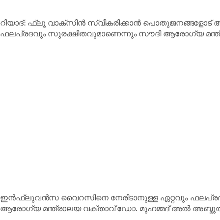
റിയാദ്: ഫ്ലൂ വാക്സിൻ സ്വീകരിക്കാൻ പൊതുജനങ്ങളോട് 
ഫലപ്രദവും സുരക്ഷിതവുമാണെന്നും സൗദി ആരോഗ്യ മന്ത്ര
ഇൻഫ്ലുവൻസ വൈറസിനെ നേരിടാനുള്ള ഏറ്റവും ഫലപ്രദമ
ആരോഗ്യ മന്ത്രാലയ വക്താവ് ഡോ. മുഹമ്മദ് അൽ അബ്ദു