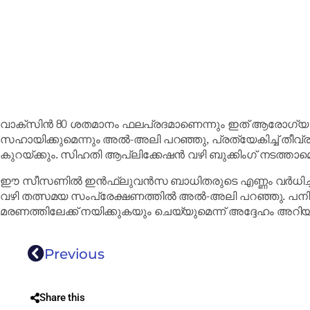
വാക്സിൻ 80 ശതമാനം ഫലപ്രദമാണെന്നും ഇത് ആരോഗ്യ സംവ
സഹായിക്കുമെന്നും അൽ-അലി പറഞ്ഞു, പ്രത്യേകിച്ച് തീവ
കുറയ്ക്കും. സിഹതി ആപ്ലിക്കേഷൻ വഴി ബുക്കിംഗ് നടത്താമെന്ന
ഈ സീസണിൽ ഇൻഫ്ലുവൻസ ബാധിതരുടെ എണ്ണം വർധിച്ചതായി ട
വഴി തത്സമയ സംപ്രേക്ഷണത്തിൽ അൽ-അലി പറഞ്ഞു. പനി
മരണത്തിലേക്ക് നയിക്കുകയും ചെയ്യുമെന്ന് അദ്ദേഹം അറിയിച
Previous
Share this