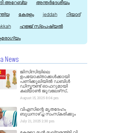
ി അറേബ്യ
അന്തർദേശീയം
്ത്യ
കേരളം
jeddah
റിയാദ്
kkah
ഹജ്ജ്‌ സ്പെഷ്യൽ
രോഗ്യം
la News
ജിസിസിയിലെ
ഉപയോക്താക്കൾക്കായി
പണിക്കൂലിയിൽ ഡബിൾ
ഡിസ്കൗണ്ട് ഓഫറുമായി
കല്യാൺ ജൂവലേഴ്‌സ്..
August 15, 2025
8:04 pm
വിഎസിന്റെ മൃതദേഹം
ബുധനാഴ്ച്ച സംസ്‌കരിക്കും
July 21, 2025
2:30 pm
കേരളാ മുൻ മുഖ്യമന്ത്രി വി