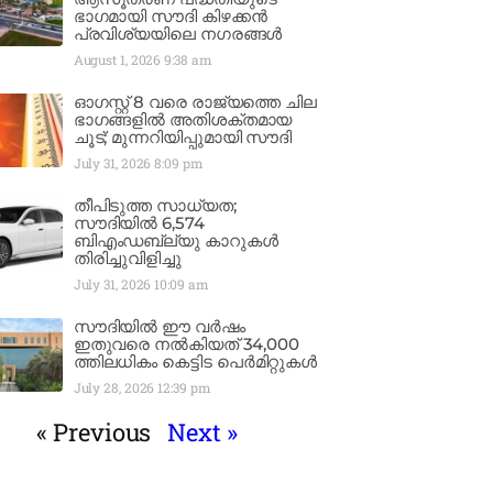
ഭാഗമായി സൗദി കിഴക്കൻ
പ്രവിശ്യയിലെ നഗരങ്ങൾ
August 1, 2026
9:38 am
ഓഗസ്റ്റ് 8 വരെ രാജ്യത്തെ ചില
ഭാഗങ്ങളിൽ അതിശക്തമായ
ചൂട്; മുന്നറിയിപ്പുമായി സൗദി
July 31, 2026
8:09 pm
തീപിടുത്ത സാധ്യത;
സൗദിയിൽ 6,574
ബിഎംഡബ്ല്യു കാറുകൾ
തിരിച്ചുവിളിച്ചു
July 31, 2026
10:09 am
സൗദിയിൽ ഈ വർഷം
ഇതുവരെ നൽകിയത് 34,000
ത്തിലധികം കെട്ടിട പെർമിറ്റുകൾ
July 28, 2026
12:39 pm
« Previous
Next »