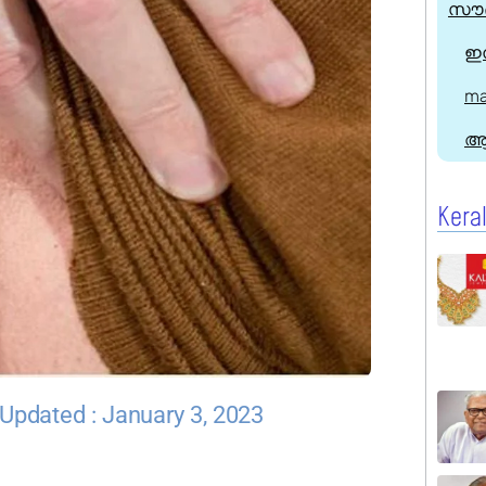
സൗദ
ഇന
ma
ആ
Kera
Updated : January 3, 2023