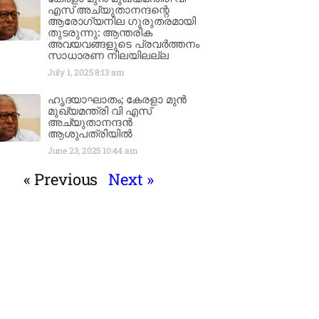
എസ് അച്യുതാനന്ദന്റെ
ആരോഗ്യനില ഗുരുതരമായി
തുടരുന്നു: ആന്തരിക
അവയവങ്ങളുടെ പ്രവർത്തനം
സാധാരണ നിലയിലല്ല
July 1, 2025
8:13 am
ഹൃദയാഘാതം; കേരളാ മുൻ
മുഖ്യമന്ത്രി വി എസ്
അച്യുതാനന്ദൻ
ആശുപത്രിയിൽ
June 23, 2025
10:44 am
« Previous
Next »