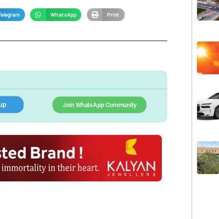
Telegram
WhatsApp
Print
up
Join WhatsApp Community