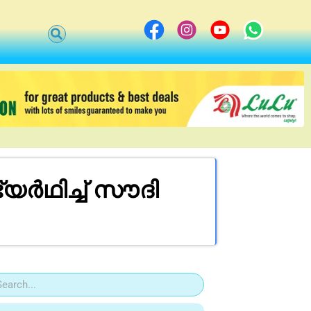
ർഥിച്ച് സൗദി