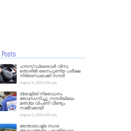
 Posts
ഹൗസ് ഡ്രൈവർ വിസ;
തൊഴിൽ നൈപുണ്യ പരീക്ഷ
നിർബന്ധമാക്കി സൗദി
August 4, 2026
9:56 am
ട്രോളിങ് നിരോധനം
അവസാനിച്ചു; സൗദിയിലെ
മത്സ്യ വിപണി വീണ്ടും
സജീവമായി
August 2, 2026
8:52 am
അന്താരാഷ്ട്ര നഗര
ആസൂത്രണ പദ്ധതിയുടെ