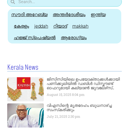
സൗദി അറേബ്യ
അന്തർദേശീയം
ഇന്ത്യ
കേരളം
jeddah
റിയാദ്
makkah
ഹജ്ജ്‌ സ്പെഷ്യൽ
ആരോഗ്യം
Kerala News
ജിസിസിയിലെ ഉപയോക്താക്കൾക്കായി
പണിക്കൂലിയിൽ ഡബിൾ ഡിസ്കൗണ്ട്
ഓഫറുമായി കല്യാൺ ജൂവലേഴ്‌സ്..
August 15, 2025
8:04 pm
വിഎസിന്റെ മൃതദേഹം ബുധനാഴ്ച്ച
സംസ്‌കരിക്കും
July 21, 2025
2:30 pm