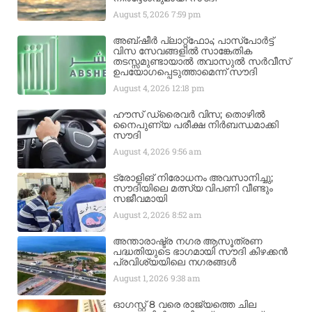
August 5, 2026
7:59 pm
അബ്ഷീർ പ്ലാറ്റ്‌ഫോം; പാസ്‌പോർട്ട്
വിസ സേവങ്ങളിൽ സാങ്കേതിക
തടസ്സമുണ്ടായാൽ തവാസുൽ സർവീസ്
ഉപയോഗപ്പെടുത്താമെന്ന് സൗദി
August 4, 2026
12:18 pm
ഹൗസ് ഡ്രൈവർ വിസ; തൊഴിൽ
നൈപുണ്യ പരീക്ഷ നിർബന്ധമാക്കി
സൗദി
August 4, 2026
9:56 am
ട്രോളിങ് നിരോധനം അവസാനിച്ചു;
സൗദിയിലെ മത്സ്യ വിപണി വീണ്ടും
സജീവമായി
August 2, 2026
8:52 am
അന്താരാഷ്ട്ര നഗര ആസൂത്രണ
പദ്ധതിയുടെ ഭാഗമായി സൗദി കിഴക്കൻ
പ്രവിശ്യയിലെ നഗരങ്ങൾ
August 1, 2026
9:38 am
ഓഗസ്റ്റ് 8 വരെ രാജ്യത്തെ ചില