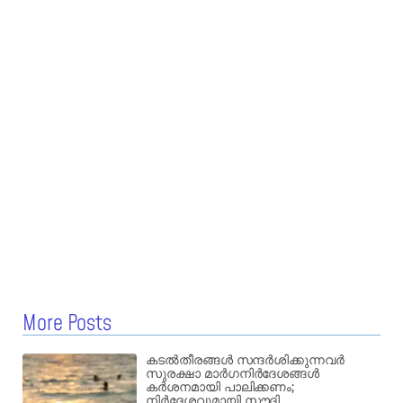
More Posts
കടൽതീരങ്ങൾ സന്ദർശിക്കുന്നവർ
സുരക്ഷാ മാർഗനിർദേശങ്ങൾ
കർശനമായി പാലിക്കണം;
നിർദ്ദേശവുമായി സൗദി