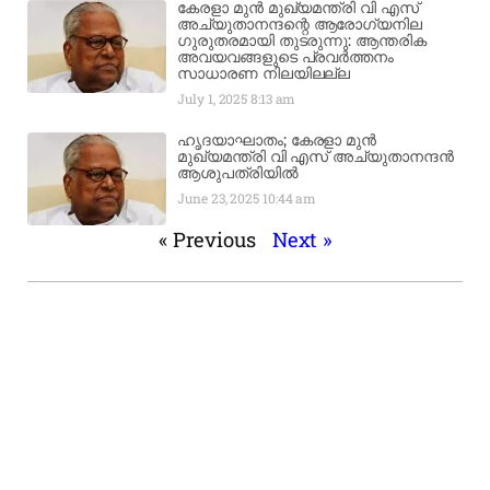
കേരളാ മുൻ മുഖ്യമന്ത്രി വി എസ്
അച്യുതാനന്ദന്റെ ആരോഗ്യനില
ഗുരുതരമായി തുടരുന്നു: ആന്തരിക
അവയവങ്ങളുടെ പ്രവർത്തനം
സാധാരണ നിലയിലല്ല
July 1, 2025
8:13 am
ഹൃദയാഘാതം; കേരളാ മുൻ
മുഖ്യമന്ത്രി വി എസ് അച്യുതാനന്ദൻ
ആശുപത്രിയിൽ
June 23, 2025
10:44 am
« Previous
Next »