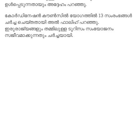
ഉൾപ്പെടുന്നതായും അദ്ദേഹം പറഞ്ഞു.
കോർഡിനേഷൻ കൗൺസിൽ യോഗത്തിൽ 13 സംരംഭങ്ങൾ
ചർച്ച ചെയ്തതായി അൽ ഫാലിഹ് പറഞ്ഞു.
ഇരുരാജ്യങ്ങളും തമ്മിലുള്ള ടൂറിസം സംയോജനം
സജീവമാക്കുന്നതും ചർച്ചയായി.