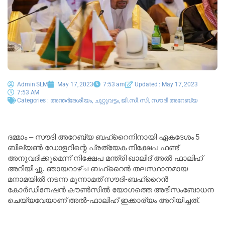
Admin SLM
May 17, 2023
7:53 am
Updated : May 17, 2023
7:53 AM
Categories :
അന്തർദേശീയം
,
ചുറ്റുവട്ടം
,
ജി.സി.സി
,
സൗദി അറേബ്യ
ദമ്മാം – സൗദി അറേബ്യ ബഹ്‌റൈനിനായി ഏകദേശം 5
ബില്യൺ ഡോളറിന്റെ പ്രത്യേക നിക്ഷേപ ഫണ്ട്
അനുവദിക്കുമെന്ന് നിക്ഷേപ മന്ത്രി ഖാലിദ് അൽ ഫാലിഹ്
അറിയിച്ചു. ഞായറാഴ്ച ബഹ്‌റൈൻ തലസ്ഥാനമായ
മനാമയിൽ നടന്ന മൂന്നാമത് സൗദി-ബഹ്‌റൈൻ
കോർഡിനേഷൻ കൗൺസിൽ യോഗത്തെ അഭിസംബോധന
ചെയ്യവേയാണ് അൽ-ഫാലിഹ് ഇക്കാര്യം അറിയിച്ചത്.