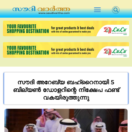
സൗദി അറേബ്യ ബഹ്‌റൈനായി 5
ബില്യൺ ഡോളറിന്റെ നിക്ഷേപ ഫണ്ട്
വകയിരുത്തുന്നു