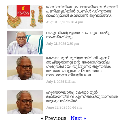
ജിസിസിയിലെ ഉപയോക്താക്കൾക്കായി
പണിക്കൂലിയിൽ ഡബിൾ ഡിസ്കൗണ്ട്
ഓഫറുമായി കല്യാൺ ജൂവലേഴ്‌സ്..
August 15, 2025
8:04 pm
വിഎസിന്റെ മൃതദേഹം ബുധനാഴ്ച്ച
സംസ്‌കരിക്കും
July 21, 2025
2:30 pm
കേരളാ മുൻ മുഖ്യമന്ത്രി വി എസ്
അച്യുതാനന്ദന്റെ ആരോഗ്യനില
ഗുരുതരമായി തുടരുന്നു: ആന്തരിക
അവയവങ്ങളുടെ പ്രവർത്തനം
സാധാരണ നിലയിലല്ല
July 1, 2025
8:13 am
ഹൃദയാഘാതം; കേരളാ മുൻ
മുഖ്യമന്ത്രി വി എസ് അച്യുതാനന്ദൻ
ആശുപത്രിയിൽ
June 23, 2025
10:44 am
« Previous
Next »