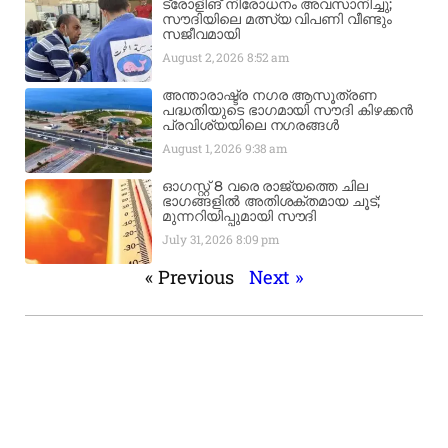
ട്രോളിങ് നിരോധനം അവസാനിച്ചു;
സൗദിയിലെ മത്സ്യ വിപണി വീണ്ടും
സജീവമായി
August 2, 2026
8:52 am
അന്താരാഷ്ട്ര നഗര ആസൂത്രണ
പദ്ധതിയുടെ ഭാഗമായി സൗദി കിഴക്കൻ
പ്രവിശ്യയിലെ നഗരങ്ങൾ
August 1, 2026
9:38 am
ഓഗസ്റ്റ് 8 വരെ രാജ്യത്തെ ചില
ഭാഗങ്ങളിൽ അതിശക്തമായ ചൂട്;
മുന്നറിയിപ്പുമായി സൗദി
July 31, 2026
8:09 pm
« Previous
Next »