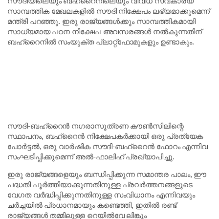
സൗദിയിലെയും ബഹ്‌റൈനിലെയും വിവിധ സ്വകാര്യ
സാമ്പത്തിക മേഖലകളിൽ സൗദി നിക്ഷേപം ലഭ്യമാക്കുമെന്ന്
മന്ത്രി പറഞ്ഞു. ഇരു രാജ്യങ്ങൾക്കും സാമ്പത്തികമായി
സാധ്യമായ പഠന നിക്ഷേപ അവസരങ്ങൾ നൽകുന്നതിന്
ബഹ്‌റൈനിൽ സംയുക്ത പ്ലാറ്റ്‌ഫോമുകളും ഉണ്ടാകും.
സൗദി-ബഹ്‌റൈൻ നഗരാസൂത്രണ കൗൺസിലിന്റെ
സ്ഥാപനം, ബഹ്‌റൈൻ നിക്ഷേപകർക്കായി ഒരു പ്രത്യേക
പോർട്ടൽ, ഒരു വാർഷിക സൗദി-ബഹ്‌റൈൻ ഫോറം എന്നിവ
സംഘടിപ്പിക്കുമെന്ന് അൽ-ഫാലിഹ് പ്രഖ്യാപിച്ചു.
ഇരു രാജ്യങ്ങളെയും ബന്ധിപ്പിക്കുന്ന സമാന്തര പാലം, ഈ
പദ്ധതി പൂർത്തിയാക്കുന്നതിനുള്ള പ്രവർത്തനങ്ങളുടെ
വേഗത വർദ്ധിപ്പിക്കുന്നതിനുള്ള സംവിധാനം എന്നിവയും
ചർച്ചയിൽ പ്രധാനമായും കണ്ടെത്തി, ഇതിൽ രണ്ട്
രാജ്യങ്ങൾ തമ്മിലുള്ള റെയിൽവേ ലിങ്കും