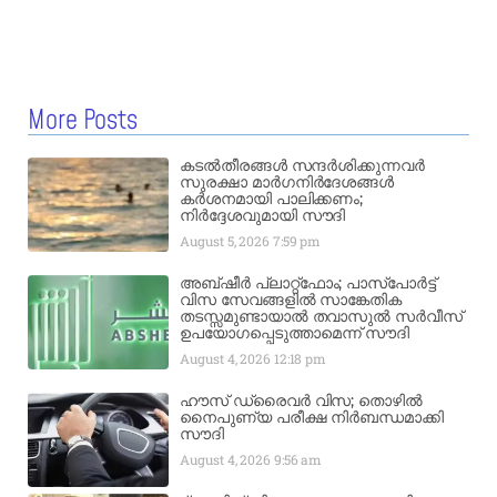
More Posts
കടൽതീരങ്ങൾ സന്ദർശിക്കുന്നവർ
സുരക്ഷാ മാർഗനിർദേശങ്ങൾ
കർശനമായി പാലിക്കണം;
നിർദ്ദേശവുമായി സൗദി
August 5, 2026
7:59 pm
അബ്ഷീർ പ്ലാറ്റ്‌ഫോം; പാസ്‌പോർട്ട്
വിസ സേവങ്ങളിൽ സാങ്കേതിക
തടസ്സമുണ്ടായാൽ തവാസുൽ സർവീസ്
ഉപയോഗപ്പെടുത്താമെന്ന് സൗദി
August 4, 2026
12:18 pm
ഹൗസ് ഡ്രൈവർ വിസ; തൊഴിൽ
നൈപുണ്യ പരീക്ഷ നിർബന്ധമാക്കി
സൗദി
August 4, 2026
9:56 am