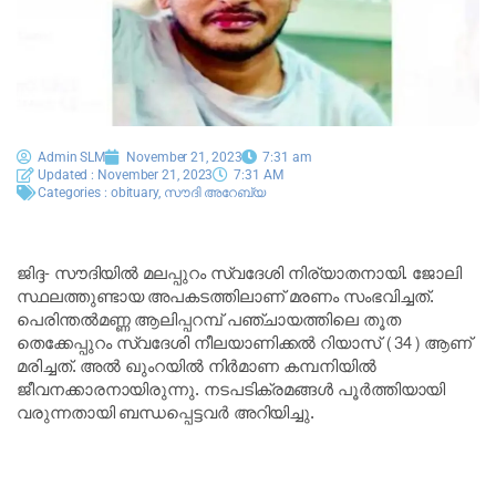
Admin SLM
November 21, 2023
7:31 am
Updated : November 21, 2023
7:31 AM
Categories :
obituary
,
സൗദി അറേബ്യ
ജിദ്ദ- സൗദിയിൽ മലപ്പുറം സ്വദേശി നിര്യാതനായി. ജോലി
സ്ഥലത്തുണ്ടായ അപകടത്തിലാണ് മരണം സംഭവിച്ചത്.
പെരിന്തൽമണ്ണ ആലിപ്പറമ്പ് പഞ്ചായത്തിലെ തൂത
തെക്കേപ്പുറം സ്വദേശി നീലയാണിക്കൽ റിയാസ് (34) ആണ്
മരിച്ചത്. അൽ ഖുംറയിൽ നിർമാണ കമ്പനിയിൽ
ജീവനക്കാരനായിരുന്നു. നടപടിക്രമങ്ങൾ പൂർത്തിയായി
വരുന്നതായി ബന്ധപ്പെട്ടവർ അറിയിച്ചു.