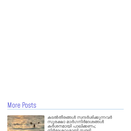
More Posts
കടൽതീരങ്ങൾ സന്ദർശിക്കുന്നവർ
സുരക്ഷാ മാർഗനിർദേശങ്ങൾ
കർശനമായി പാലിക്കണം;
നിർദ്ദേശവുമായി സൗദി