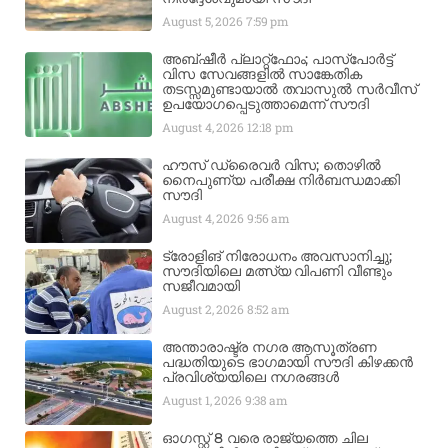
August 5, 2026
7:59 pm
അബ്ഷീർ പ്ലാറ്റ്‌ഫോം; പാസ്‌പോർട്ട്
വിസ സേവങ്ങളിൽ സാങ്കേതിക
തടസ്സമുണ്ടായാൽ തവാസുൽ സർവീസ്
ഉപയോഗപ്പെടുത്താമെന്ന് സൗദി
August 4, 2026
12:18 pm
ഹൗസ് ഡ്രൈവർ വിസ; തൊഴിൽ
നൈപുണ്യ പരീക്ഷ നിർബന്ധമാക്കി
സൗദി
August 4, 2026
9:56 am
ട്രോളിങ് നിരോധനം അവസാനിച്ചു;
സൗദിയിലെ മത്സ്യ വിപണി വീണ്ടും
സജീവമായി
August 2, 2026
8:52 am
അന്താരാഷ്ട്ര നഗര ആസൂത്രണ
പദ്ധതിയുടെ ഭാഗമായി സൗദി കിഴക്കൻ
പ്രവിശ്യയിലെ നഗരങ്ങൾ
August 1, 2026
9:38 am
ഓഗസ്റ്റ് 8 വരെ രാജ്യത്തെ ചില