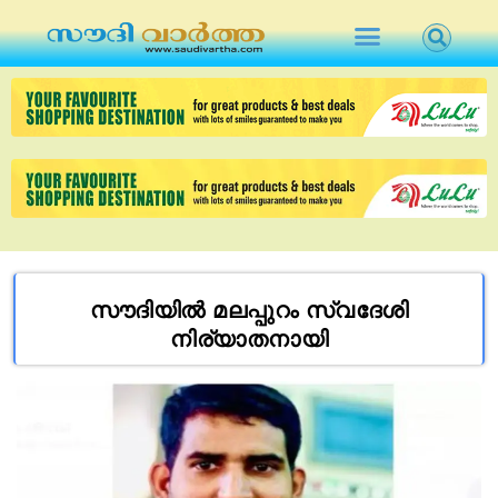
സൗദിയിൽ മലപ്പുറം സ്വദേശി
നിര്യാതനായി