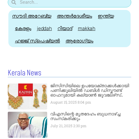
സൗദി അറേബ്യ
അന്തർദേശീയം
ഇന്ത്യ
കേരളം
jeddah
റിയാദ്
makkah
ഹജ്ജ്‌ സ്പെഷ്യൽ
ആരോഗ്യം
Kerala News
ജിസിസിയിലെ ഉപയോക്താക്കൾക്കായി
പണിക്കൂലിയിൽ ഡബിൾ ഡിസ്കൗണ്ട്
ഓഫറുമായി കല്യാൺ ജൂവലേഴ്‌സ്..
August 15, 2025
8:04 pm
വിഎസിന്റെ മൃതദേഹം ബുധനാഴ്ച്ച
സംസ്‌കരിക്കും
July 21, 2025
2:30 pm