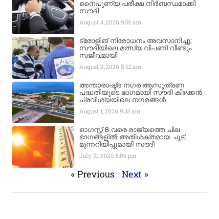
നൈപുണ്യ പരീക്ഷ നിർബന്ധമാക്കി
സൗദി
August 4, 2026
9:56 am
ട്രോളിങ് നിരോധനം അവസാനിച്ചു;
സൗദിയിലെ മത്സ്യ വിപണി വീണ്ടും
സജീവമായി
August 2, 2026
8:52 am
അന്താരാഷ്ട്ര നഗര ആസൂത്രണ
പദ്ധതിയുടെ ഭാഗമായി സൗദി കിഴക്കൻ
പ്രവിശ്യയിലെ നഗരങ്ങൾ
August 1, 2026
9:38 am
ഓഗസ്റ്റ് 8 വരെ രാജ്യത്തെ ചില
ഭാഗങ്ങളിൽ അതിശക്തമായ ചൂട്;
മുന്നറിയിപ്പുമായി സൗദി
July 31, 2026
8:09 pm
« Previous
Next »