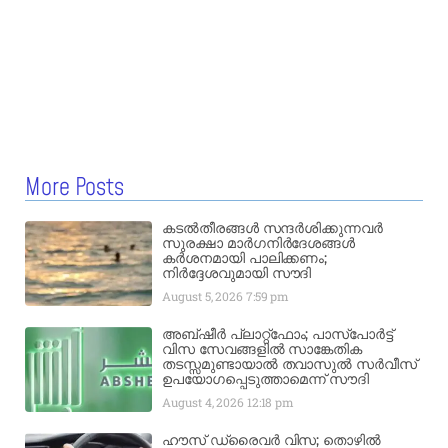
More Posts
കടൽതീരങ്ങൾ സന്ദർശിക്കുന്നവർ
സുരക്ഷാ മാർഗനിർദേശങ്ങൾ
കർശനമായി പാലിക്കണം;
നിർദ്ദേശവുമായി സൗദി
August 5, 2026
7:59 pm
അബ്ഷീർ പ്ലാറ്റ്‌ഫോം; പാസ്‌പോർട്ട്
വിസ സേവങ്ങളിൽ സാങ്കേതിക
തടസ്സമുണ്ടായാൽ തവാസുൽ സർവീസ്
ഉപയോഗപ്പെടുത്താമെന്ന് സൗദി
August 4, 2026
12:18 pm
ഹൗസ് ഡ്രൈവർ വിസ; തൊഴിൽ