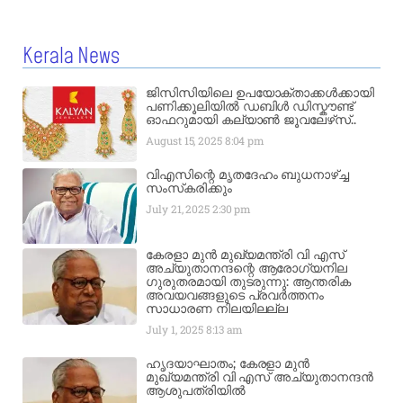
Kerala News
ജിസിസിയിലെ ഉപയോക്താക്കൾക്കായി
പണിക്കൂലിയിൽ ഡബിൾ ഡിസ്കൗണ്ട്
ഓഫറുമായി കല്യാൺ ജൂവലേഴ്‌സ്..
August 15, 2025
8:04 pm
വിഎസിന്റെ മൃതദേഹം ബുധനാഴ്ച്ച
സംസ്‌കരിക്കും
July 21, 2025
2:30 pm
കേരളാ മുൻ മുഖ്യമന്ത്രി വി എസ്
അച്യുതാനന്ദന്റെ ആരോഗ്യനില
ഗുരുതരമായി തുടരുന്നു: ആന്തരിക
അവയവങ്ങളുടെ പ്രവർത്തനം
സാധാരണ നിലയിലല്ല
July 1, 2025
8:13 am
ഹൃദയാഘാതം; കേരളാ മുൻ
മുഖ്യമന്ത്രി വി എസ് അച്യുതാനന്ദൻ
ആശുപത്രിയിൽ