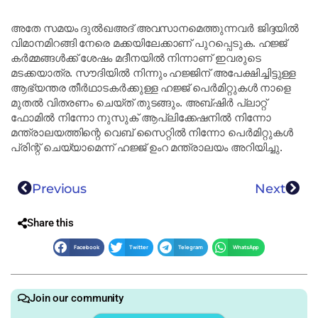
അതേ സമയം ദുൽഖഅദ് അവസാനമെത്തുന്നവർ ജിദ്ദയിൽ
വിമാനമിറങ്ങി നേരെ മക്കയിലേക്കാണ് പുറപ്പെടുക. ഹജ്ജ്
കർമ്മങ്ങൾക്ക് ശേഷം മദീനയിൽ നിന്നാണ് ഇവരുടെ
മടക്കയാത്ര. സൗദിയിൽ നിന്നും ഹജ്ജിന് അപേക്ഷിച്ചിട്ടുള്ള
ആഭ്യന്തര തീർഥാടകർക്കുള്ള ഹജ്ജ് പെർമിറ്റുകൾ നാളെ
മുതൽ വിതരണം ചെയ്ത് തുടങ്ങും. അബ്ഷിർ പ്ലാറ്റ്
ഫോമിൽ നിന്നോ നുസുക് ആപ്ലിക്കേഷനിൽ നിന്നോ
മന്ത്രാലയത്തിന്റെ വെബ് സൈറ്റിൽ നിന്നോ പെർമിറ്റുകൾ
പ്രിന്റ് ചെയ്യാമെന്ന് ഹജ്ജ് ഉംറ മന്ത്രാലയം അറിയിച്ചു.
Previous
Next
Share this
Facebook
Twitter
Telegram
WhatsApp
Join our community