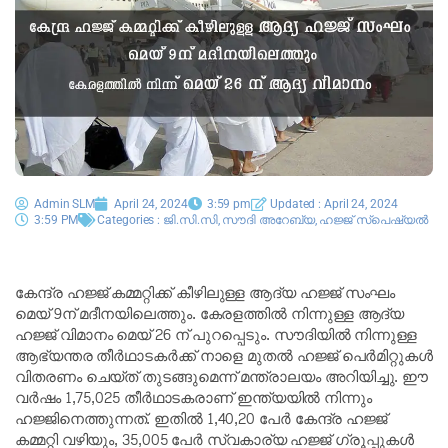
Admin SLM
April 24, 2024
3:59 pm
Updated : April 24, 2024
3:59 PM
Categories :
ജി.സി.സി
,
സൗദി അറേബ്യ
,
ഹജ്ജ്‌ സ്പെഷ്യൽ
കേന്ദ്ര ഹജ്ജ് കമ്മറ്റിക്ക് കീഴിലുള്ള ആദ്യ ഹജ്ജ് സംഘം
മെയ് 9ന് മദീനയിലെത്തും. കേരളത്തിൽ നിന്നുള്ള ആദ്യ
ഹജ്ജ് വിമാനം മെയ് 26 ന് പുറപ്പെടും. സൗദിയിൽ നിന്നുള്ള
ആഭ്യന്തര തീർഥാടകർക്ക് നാളെ മുതൽ ഹജ്ജ് പെർമിറ്റുകൾ
വിതരണം ചെയ്ത് തുടങ്ങുമെന്ന് മന്ത്രാലയം അറിയിച്ചു. ഈ
വർഷം 1,75,025 തീർഥാടകരാണ് ഇന്ത്യയിൽ നിന്നും
ഹജ്ജിനെത്തുന്നത്. ഇതിൽ 1,40,20 പേർ കേന്ദ്ര ഹജ്ജ്
കമ്മറ്റി വഴിയും, 35,005 പേർ സ്വകാര്യ ഹജ്ജ് ഗ്രൂപ്പുകൾ