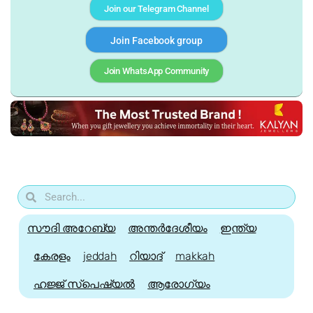
Join our Telegram Channel
Join Facebook group
Join WhatsApp Community
സൗദി അറേബ്യ
അന്തർദേശീയം
ഇന്ത്യ
കേരളം
jeddah
റിയാദ്
makkah
ഹജ്ജ്‌ സ്പെഷ്യൽ
ആരോഗ്യം