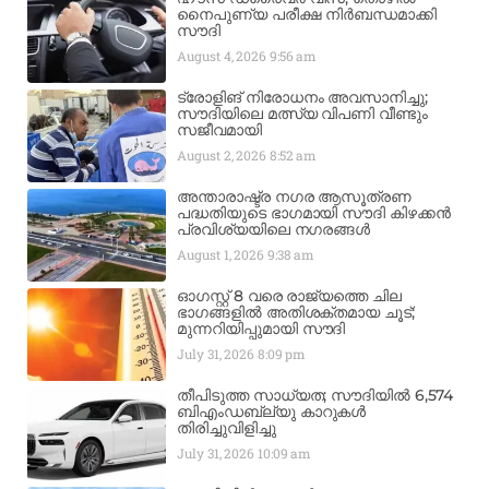
നൈപുണ്യ പരീക്ഷ നിർബന്ധമാക്കി
സൗദി
August 4, 2026
9:56 am
ട്രോളിങ് നിരോധനം അവസാനിച്ചു;
സൗദിയിലെ മത്സ്യ വിപണി വീണ്ടും
സജീവമായി
August 2, 2026
8:52 am
അന്താരാഷ്ട്ര നഗര ആസൂത്രണ
പദ്ധതിയുടെ ഭാഗമായി സൗദി കിഴക്കൻ
പ്രവിശ്യയിലെ നഗരങ്ങൾ
August 1, 2026
9:38 am
ഓഗസ്റ്റ് 8 വരെ രാജ്യത്തെ ചില
ഭാഗങ്ങളിൽ അതിശക്തമായ ചൂട്;
മുന്നറിയിപ്പുമായി സൗദി
July 31, 2026
8:09 pm
തീപിടുത്ത സാധ്യത; സൗദിയിൽ 6,574
ബിഎംഡബ്ല്യു കാറുകൾ
തിരിച്ചുവിളിച്ചു
July 31, 2026
10:09 am