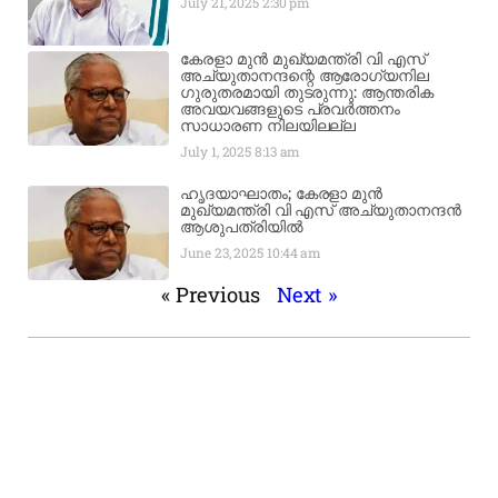
July 21, 2025
2:30 pm
കേരളാ മുൻ മുഖ്യമന്ത്രി വി എസ്
അച്യുതാനന്ദന്റെ ആരോഗ്യനില
ഗുരുതരമായി തുടരുന്നു: ആന്തരിക
അവയവങ്ങളുടെ പ്രവർത്തനം
സാധാരണ നിലയിലല്ല
July 1, 2025
8:13 am
ഹൃദയാഘാതം; കേരളാ മുൻ
മുഖ്യമന്ത്രി വി എസ് അച്യുതാനന്ദൻ
ആശുപത്രിയിൽ
June 23, 2025
10:44 am
« Previous
Next »