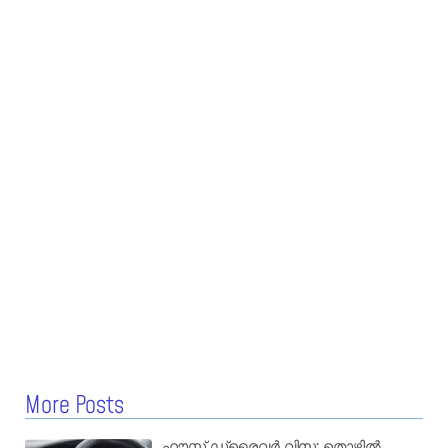
More Posts
ഹൗസ് ഡ്രൈവർ വിസ; തൊഴിൽ