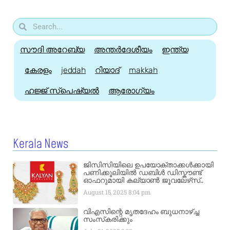
സൗദി അറേബ്യ
അന്തർദേശീയം
ഇന്ത്യ
കേരളം
jeddah
റിയാദ്
makkah
ഹജ്ജ്‌ സ്പെഷ്യൽ
ആരോഗ്യം
Kerala News
ജിസിസിയിലെ ഉപയോക്താക്കൾക്കായി
പണിക്കൂലിയിൽ ഡബിൾ ഡിസ്കൗണ്ട്
ഓഫറുമായി കല്യാൺ ജൂവലേഴ്‌സ്..
August 15, 2025
8:04 pm
വിഎസിന്റെ മൃതദേഹം ബുധനാഴ്ച്ച
സംസ്‌കരിക്കും