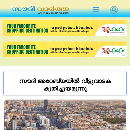
സൗദി അറേബ്യയിൽ വീട്ടുവാടക
കുതിച്ചുയരുന്നു