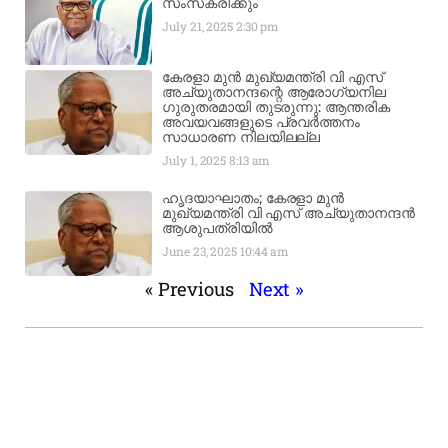
സംസ്‌കരിക്കും
July 21, 2025
2:30 pm
കേരളാ മുൻ മുഖ്യമന്ത്രി വി എസ്
അച്യുതാനന്ദന്റെ ആരോഗ്യനില
ഗുരുതരമായി തുടരുന്നു: ആന്തരിക
അവയവങ്ങളുടെ പ്രവർത്തനം
സാധാരണ നിലയിലല്ല
July 1, 2025
8:13 am
ഹൃദയാഘാതം; കേരളാ മുൻ
മുഖ്യമന്ത്രി വി എസ് അച്യുതാനന്ദൻ
ആശുപത്രിയിൽ
June 23, 2025
10:44 am
« Previous
Next »