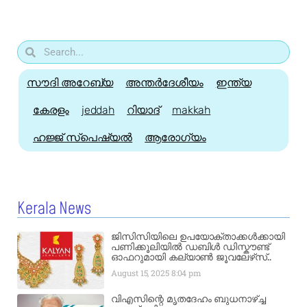
സൗദി അറേബ്യ
അന്തർദേശീയം
ഇന്ത്യ
കേരളം
jeddah
റിയാദ്
makkah
ഹജ്ജ്‌ സ്പെഷ്യൽ
ആരോഗ്യം
Kerala News
ജിസിസിയിലെ ഉപയോക്താക്കൾക്കായി
പണിക്കൂലിയിൽ ഡബിൾ ഡിസ്കൗണ്ട്
ഓഫറുമായി കല്യാൺ ജൂവലേഴ്‌സ്..
August 15, 2025
8:04 pm
വിഎസിന്റെ മൃതദേഹം ബുധനാഴ്ച്ച