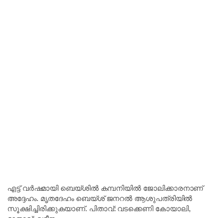
എട്ട് വർഷമായി ബെയ്ശിൽ കമ്പനിയിൽ ജോലിക്കാരനാണ്
അദ്ദേഹം. മൃതദേഹം ബെയ്ശ് ജനറൽ ആശുപത്രിയിൽ
സൂക്ഷിച്ചിരിക്കുകയാണ്. പിതാവ്: വടക്കെണി കോയാലി,