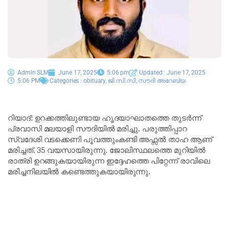
Admin SLM
June 17, 2025
5:06 pm
Updated : June 17, 2025
5:06 PM
Categories :
obituary
,
ജി.സി.സി
,
സൗദി അറേബ്യ
റിയാദ്: ഉറക്കത്തിലുണ്ടായ ഹൃദയാഘാതത്തെ തുടർന്ന്
പ്രവാസി മലയാളി സൗദിയിൽ മരിച്ചു. പരുത്തിപ്പാറ
സ്വദേശി വടക്കെണി പൂവത്തുംകണ്ടി അഫ്സൽ താഹ ആണ്
മരിച്ചത്. 35 വയസായിരുന്നു. ജോലിസ്ഥലത്തെ മുറിയിൽ
രാത്രി ഉറങ്ങുകയായിരുന്ന ഇദ്ദേഹത്തെ പിറ്റേന്ന് രാവിലെ
മരിച്ചനിലയിൽ കണ്ടെത്തുകയായിരുന്നു.