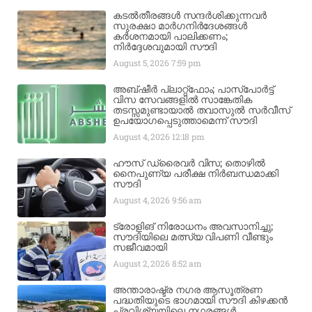
കടൽതീരങ്ങൾ സന്ദർശിക്കുന്നവർ
സുരക്ഷാ മാർഗനിർദേശങ്ങൾ
കർശനമായി പാലിക്കണം;
നിർദ്ദേശവുമായി സൗദി
August 5, 2026
7:59 pm
അബ്ഷീർ പ്ലാറ്റ്‌ഫോം; പാസ്‌പോർട്ട്
വിസ സേവങ്ങളിൽ സാങ്കേതിക
തടസ്സമുണ്ടായാൽ തവാസുൽ സർവീസ്
ഉപയോഗപ്പെടുത്താമെന്ന് സൗദി
August 4, 2026
12:18 pm
ഹൗസ് ഡ്രൈവർ വിസ; തൊഴിൽ
നൈപുണ്യ പരീക്ഷ നിർബന്ധമാക്കി
സൗദി
August 4, 2026
9:56 am
ട്രോളിങ് നിരോധനം അവസാനിച്ചു;
സൗദിയിലെ മത്സ്യ വിപണി വീണ്ടും
സജീവമായി
August 2, 2026
8:52 am
അന്താരാഷ്ട്ര നഗര ആസൂത്രണ
പദ്ധതിയുടെ ഭാഗമായി സൗദി കിഴക്കൻ
പ്രവിശ്യയിലെ നഗരങ്ങൾ