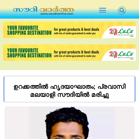
ഉറക്കത്തിൽ ഹൃദയാഘാതം; പ്രവാസി
മലയാളി സൗദിയിൽ മരിച്ചു