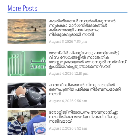
More Posts
കടൽതീരങ്ങൾ സന്ദർശിക്കുന്നവർ
സുരക്ഷാ മാർഗനിർദേശങ്ങൾ
കർശനമായി പാലിക്കണം;
നിർദ്ദേശവുമായി സൗദി
August 5, 2026
7:59 pm
അബ്ഷീർ പ്ലാറ്റ്‌ഫോം; പാസ്‌പോർട്ട്
വിസ സേവങ്ങളിൽ സാങ്കേതിക
തടസ്സമുണ്ടായാൽ തവാസുൽ സർവീസ്
ഉപയോഗപ്പെടുത്താമെന്ന് സൗദി
August 4, 2026
12:18 pm
ഹൗസ് ഡ്രൈവർ വിസ; തൊഴിൽ
നൈപുണ്യ പരീക്ഷ നിർബന്ധമാക്കി
സൗദി
August 4, 2026
9:56 am
ട്രോളിങ് നിരോധനം അവസാനിച്ചു;
സൗദിയിലെ മത്സ്യ വിപണി വീണ്ടും
സജീവമായി
August 2, 2026
8:52 am