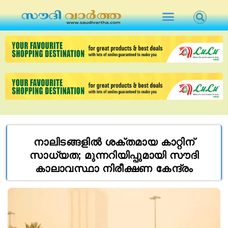
നാലിടങ്ങളിൽ ശക്തമായ കാറ്റിന്
സാധ്യത; മുന്നറിയിപ്പുമായി സൗദി
കാലാവസ്ഥാ നിരീക്ഷണ കേന്ദ്രം