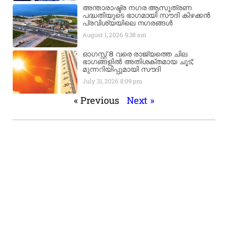
അന്താരാഷ്ട്ര നഗര ആസൂത്രണ
പദ്ധതിയുടെ ഭാഗമായി സൗദി കിഴക്കൻ
പ്രവിശ്യയിലെ നഗരങ്ങൾ
August 1, 2026
9:38 am
ഓഗസ്റ്റ് 8 വരെ രാജ്യത്തെ ചില
ഭാഗങ്ങളിൽ അതിശക്തമായ ചൂട്;
മുന്നറിയിപ്പുമായി സൗദി
July 31, 2026
8:09 pm
« Previous
Next »