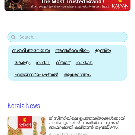
സൗദി അറേബ്യ
അന്തർദേശീയം
ഇന്ത്യ
കേരളം
jeddah
റിയാദ്
makkah
ഹജ്ജ്‌ സ്പെഷ്യൽ
ആരോഗ്യം
Kerala News
ജിസിസിയിലെ ഉപയോക്താക്കൾക്കായി
പണിക്കൂലിയിൽ ഡബിൾ ഡിസ്കൗണ്ട്
ഓഫറുമായി കല്യാൺ ജൂവലേഴ്‌സ്..
August 15, 2025
8:04 pm