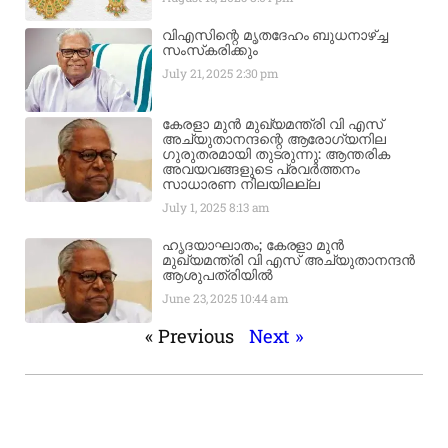
വിഎസിന്റെ മൃതദേഹം ബുധനാഴ്ച്ച
സംസ്‌കരിക്കും
July 21, 2025
2:30 pm
കേരളാ മുൻ മുഖ്യമന്ത്രി വി എസ്
അച്യുതാനന്ദന്റെ ആരോഗ്യനില
ഗുരുതരമായി തുടരുന്നു: ആന്തരിക
അവയവങ്ങളുടെ പ്രവർത്തനം
സാധാരണ നിലയിലല്ല
July 1, 2025
8:13 am
ഹൃദയാഘാതം; കേരളാ മുൻ
മുഖ്യമന്ത്രി വി എസ് അച്യുതാനന്ദൻ
ആശുപത്രിയിൽ
June 23, 2025
10:44 am
« Previous
Next »