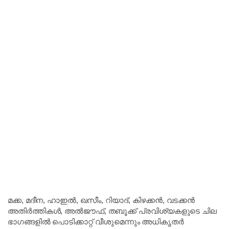
മക്ക, മദീന, ഹാഇൽ, ഖസീം, റിയാദ്, കിഴക്കൻ, വടക്കൻ
അതിർത്തികൾ, അൽജൗഫ്, തബൂക്ക് പ്രവിശ്യകളുടെ ചില
ഭാഗങ്ങളിൽ പൊടിക്കാറ്റ് വീശുമെന്നും അധികൃതർ