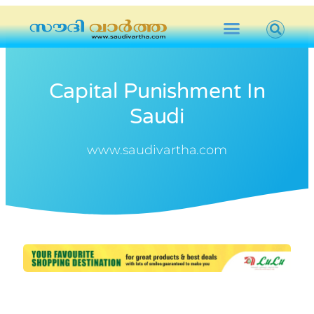
Capital Punishment In
Saudi
www.saudivartha.com