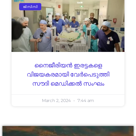
ജി.സി.സി
നൈജീരിയൻ ഇരട്ടകളെ
വിജയകരമായി വേർപെടുത്തി
സൗദി മെഡിക്കൽ സംഘം
March 2, 2024
7:44 am