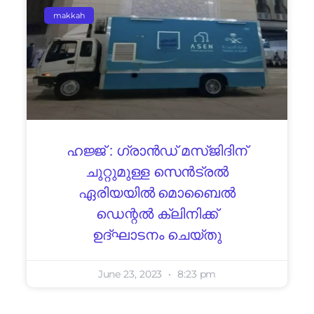
makkah
ഹജ്ജ് : ഗ്രാൻഡ് മസ്ജിദിന്
ചുറ്റുമുള്ള സെൻട്രൽ
ഏരിയയിൽ മൊബൈൽ
ഡെന്റൽ ക്ലിനിക്ക്
ഉദ്ഘാടനം ചെയ്തു
June 23, 2023
8:23 pm