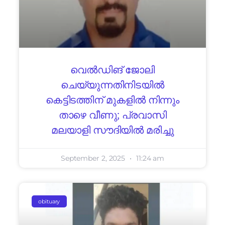
വെൽഡിങ് ജോലി
ചെയ്യുന്നതിനിടയിൽ
കെട്ടിടത്തിന് മുകളിൽ നിന്നും
താഴെ വീണു; പ്രവാസി
മലയാളി സൗദിയിൽ മരിച്ചു
September 2, 2025
11:24 am
obituary