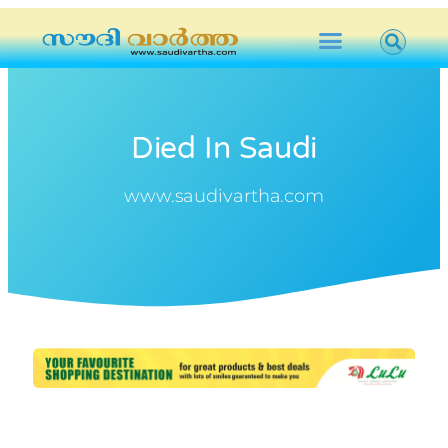
Died In Saudi
www.saudivartha.com