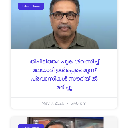
Latest News
തീപിടിത്തം; പുക ശ്വസിച്ച്
മലയാളി ഉൾപ്പെടെ മൂന്ന്
പ്രവാസികൾ സൗദിയിൽ
മരിച്ചു
May 7, 2026
5:48 pm
Latest News