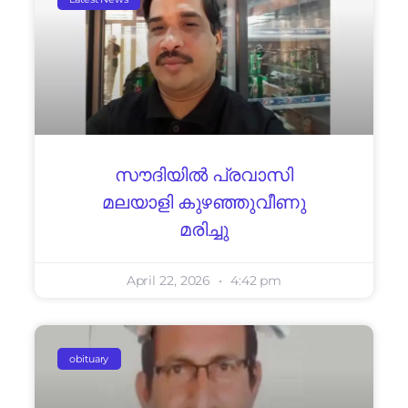
സൗദിയിൽ പ്രവാസി
മലയാളി കുഴഞ്ഞുവീണു
മരിച്ചു
April 22, 2026
4:42 pm
obituary