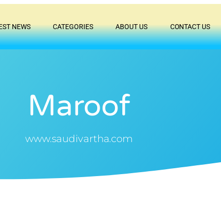
EST NEWS
CATEGORIES
ABOUT US
CONTACT US
Maroof
www.saudivartha.com