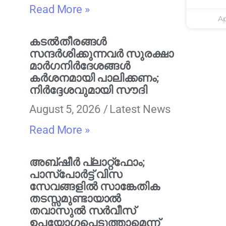
Read More »
Ap
കടൽതീരങ്ങൾ
സന്ദർശിക്കുന്നവർ സുരക്ഷാ
മാർഗനിർദേശങ്ങൾ
കർശനമായി പാലിക്കണം;
നിർദ്ദേശവുമായി സൗദി
August 5, 2026
Latest News
Read More »
അബ്ഷീർ പ്ലാറ്റ്‌ഫോം;
പാസ്‌പോർട്ട് വിസ
സേവങ്ങളിൽ സാങ്കേതിക
തടസ്സമുണ്ടായാൽ
തവാസുൽ സർവീസ്
ഉപയോഗപ്പെടുത്താമെന്ന്