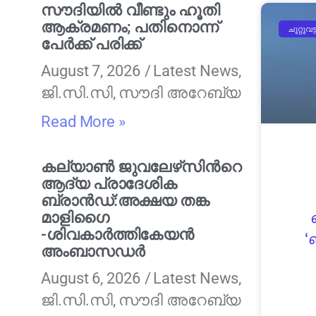
സൗദിയിൽ വീണ്ടും ഹൂതി
ആക്രമണം; പതിനൊന്ന്
ചുറ്റുവട്
പേർക്ക് പരിക്ക്
August 7, 2026
Latest News
,
ജി.സി.സി
,
സൗദി അറേബ്യ
Read More »
കല്യാണ്‍ ജുവലേഴ്‌സിന്‍റെ
ആദ്യ പ്രാദേശിക
ബ്രാന്‍ഡ്:അക്ഷയ തങ്ക
മാളിഗൈ
-ശിവകാര്‍ത്തികേയൻ
‘
അംബാസഡര്‍
August 6, 2026
Latest News
,
ജി.സി.സി
,
സൗദി അറേബ്യ