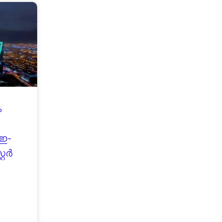
ം
 ഇ-
്റർ