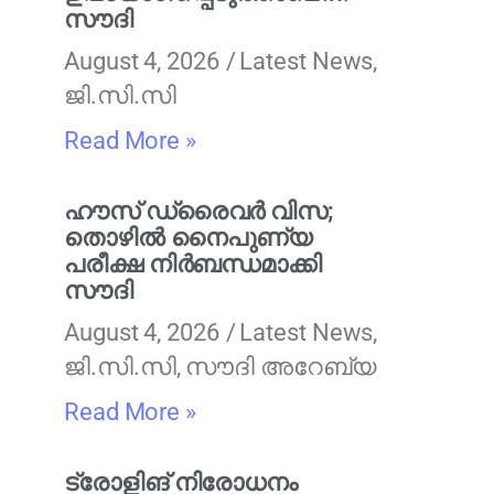
സൗദി
August 4, 2026
Latest News
,
ജി.സി.സി
Read More »
ഹൗസ് ഡ്രൈവർ വിസ;
തൊഴിൽ നൈപുണ്യ
പരീക്ഷ നിർബന്ധമാക്കി
സൗദി
August 4, 2026
Latest News
,
ജി.സി.സി
,
സൗദി അറേബ്യ
Read More »
ട്രോളിങ് നിരോധനം