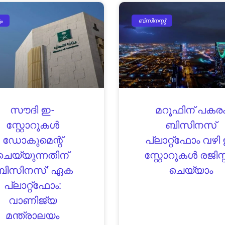
ടം
ബിസിനസ്സ്
സൗദി ഇ-
മറൂഫിന് പകര
സ്റ്റോറുകൾ
ബിസിനസ്
ഡോകുമെന്റ്
പ്ലാറ്റ്‌ഫോം വഴി
ചെയ്യുന്നതിന്
സ്റ്റോറുകൾ രജിസ്റ
ബിസിനസ്’ ഏക
ചെയ്യാം
പ്ലാറ്റ്‌ഫോം:
വാണിജ്യ
മന്ത്രാലയം