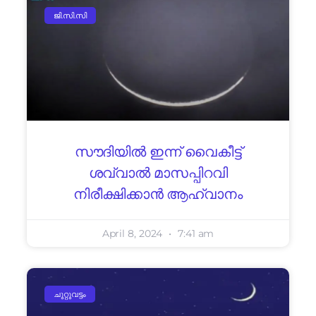
ജി.സി.സി
സൗദിയില്‍ ഇന്ന് വൈകീട്ട്
ശവ്വാല്‍ മാസപ്പിറവി
നിരീക്ഷിക്കാന്‍ ആഹ്വാനം
April 8, 2024
7:41 am
ചുറ്റുവട്ടം