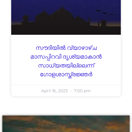
സൗദിയിൽ വ്യാഴാഴ്ച
മാസപ്പിറവി ദൃശ്യമാകാൻ
സാധ്യതയില്ലെന്ന്
ഗോളശാസ്ത്രജ്ഞർ
April 16, 2023
7:00 pm