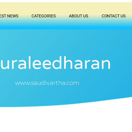
EST NEWS
CATEGORIES
ABOUT US
CONTACT US
uraleedharan
www.saudivartha.com