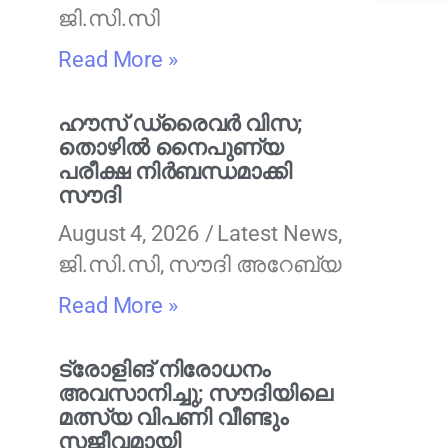
ജി.സി.സി
Read More »
ഹൗസ് ഡ്രൈവർ വിസ;
തൊഴിൽ നൈപുണ്യ
പരീക്ഷ നിർബന്ധമാക്കി
സൗദി
August 4, 2026
Latest News
,
ജി.സി.സി
,
സൗദി അറേബ്യ
Read More »
ട്രോളിങ് നിരോധനം
അവസാനിച്ചു; സൗദിയിലെ
മത്സ്യ വിപണി വീണ്ടും
സജീവമായി