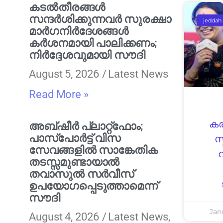
കടൽതീരങ്ങൾ
സന്ദർശിക്കുന്നവർ സുരക്ഷാ
jeddah
മാർഗനിർദേശങ്ങൾ
കർശനമായി പാലിക്കണം;
നിർദ്ദേശവുമായി സൗദി
August 5, 2026
Latest News
Read More »
കര
അബ്ഷീർ പ്ലാറ്റ്‌ഫോം;
പാസ്‌പോർട്ട് വിസ
സ
സേവങ്ങളിൽ സാങ്കേതിക
തടസ്സമുണ്ടായാൽ
തവാസുൽ സർവീസ്
ഉപയോഗപ്പെടുത്താമെന്ന്
സൗദി
Jan
August 4, 2026
Latest News
,