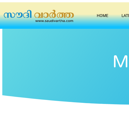
HOME
LAT
M