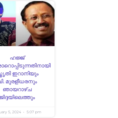
ഹജ്ജ്
ാറൊപ്പിടുന്നതിനായി
്മൃതി ഇറാനിയും
വി. മുരളീധരനും
ഞായറാഴ്ച
ജിദ്ദയിലെത്തും
uary 5, 2024
5:07 pm