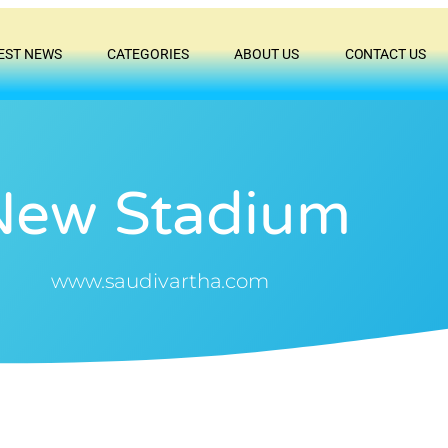
EST NEWS
CATEGORIES
ABOUT US
CONTACT US
New Stadium
www.saudivartha.com