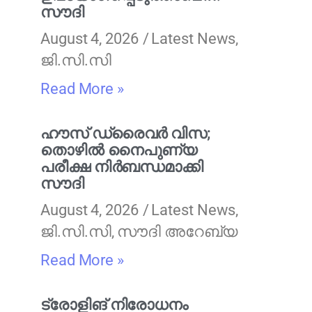
സൗദി
August 4, 2026
Latest News
,
ജി.സി.സി
Read More »
ഹൗസ് ഡ്രൈവർ വിസ;
തൊഴിൽ നൈപുണ്യ
പരീക്ഷ നിർബന്ധമാക്കി
സൗദി
August 4, 2026
Latest News
,
ജി.സി.സി
,
സൗദി അറേബ്യ
Read More »
ട്രോളിങ് നിരോധനം