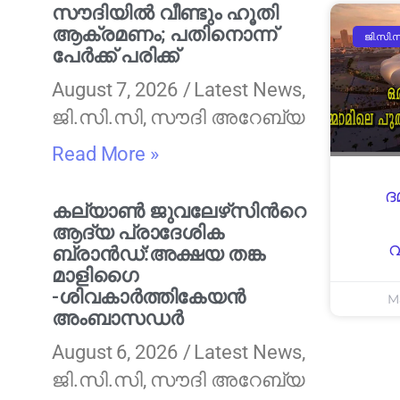
സൗദിയിൽ വീണ്ടും ഹൂതി
ആക്രമണം; പതിനൊന്ന്
ജി.സി.
പേർക്ക് പരിക്ക്
August 7, 2026
Latest News
,
ജി.സി.സി
,
സൗദി അറേബ്യ
Read More »
ദ
കല്യാണ്‍ ജുവലേഴ്‌സിന്‍റെ
ആദ്യ പ്രാദേശിക
വ
ബ്രാന്‍ഡ്:അക്ഷയ തങ്ക
മാളിഗൈ
-ശിവകാര്‍ത്തികേയൻ
M
അംബാസഡര്‍
August 6, 2026
Latest News
,
ജി.സി.സി
,
സൗദി അറേബ്യ