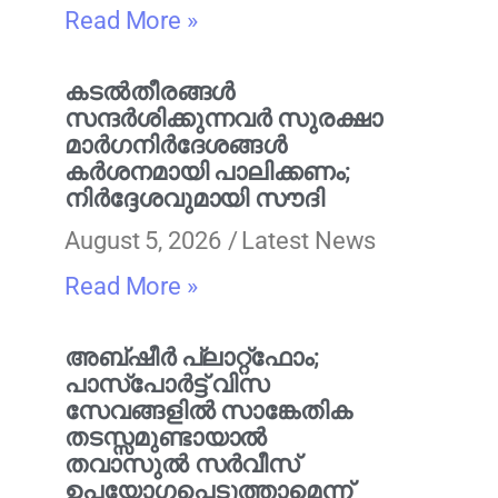
Read More »
കടൽതീരങ്ങൾ
സന്ദർശിക്കുന്നവർ സുരക്ഷാ
മാർഗനിർദേശങ്ങൾ
കർശനമായി പാലിക്കണം;
നിർദ്ദേശവുമായി സൗദി
August 5, 2026
Latest News
Read More »
അബ്ഷീർ പ്ലാറ്റ്‌ഫോം;
പാസ്‌പോർട്ട് വിസ
സേവങ്ങളിൽ സാങ്കേതിക
തടസ്സമുണ്ടായാൽ
തവാസുൽ സർവീസ്
ഉപയോഗപ്പെടുത്താമെന്ന്