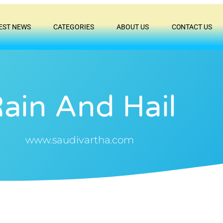
EST NEWS
CATEGORIES
ABOUT US
CONTACT US
ain And Hail
www.saudivartha.com