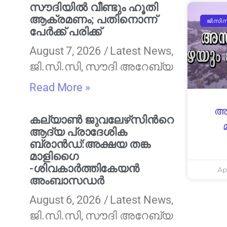
സൗദിയിൽ വീണ്ടും ഹൂതി
ആക്രമണം; പതിനൊന്ന്
ജി.സി.
പേർക്ക് പരിക്ക്
August 7, 2026
Latest News
,
ജി.സി.സി
,
സൗദി അറേബ്യ
Read More »
അ
കല്യാണ്‍ ജുവലേഴ്‌സിന്‍റെ
ആദ്യ പ്രാദേശിക
ബ്രാന്‍ഡ്:അക്ഷയ തങ്ക
മാളിഗൈ
-ശിവകാര്‍ത്തികേയൻ
Ap
അംബാസഡര്‍
August 6, 2026
Latest News
,
ജി.സി.സി
,
സൗദി അറേബ്യ