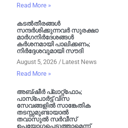
Read More »
കടൽതീരങ്ങൾ
സന്ദർശിക്കുന്നവർ സുരക്ഷാ
മാർഗനിർദേശങ്ങൾ
കർശനമായി പാലിക്കണം;
നിർദ്ദേശവുമായി സൗദി
August 5, 2026
Latest News
Read More »
അബ്ഷീർ പ്ലാറ്റ്‌ഫോം;
പാസ്‌പോർട്ട് വിസ
സേവങ്ങളിൽ സാങ്കേതിക
തടസ്സമുണ്ടായാൽ
തവാസുൽ സർവീസ്
ഉപയോഗപ്പെടുത്താമെന്ന്