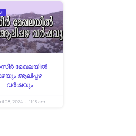
സി
സീർ മേഖലയിൽ
മഴയും ആലിപ്പഴ
വർഷവും
ril 28, 2024
11:15 am