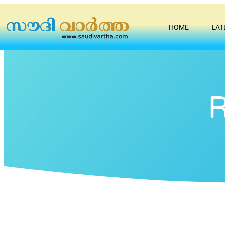
HOME
LAT
R