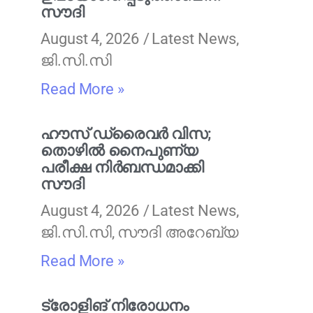
സൗദി
August 4, 2026
Latest News
,
ജി.സി.സി
Read More »
ഹൗസ് ഡ്രൈവർ വിസ;
തൊഴിൽ നൈപുണ്യ
പരീക്ഷ നിർബന്ധമാക്കി
സൗദി
August 4, 2026
Latest News
,
ജി.സി.സി
,
സൗദി അറേബ്യ
Read More »
ട്രോളിങ് നിരോധനം