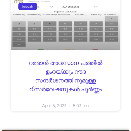
jeddah
റമദാൻ അവസാന പത്തിൽ
ഉംറയ്ക്കും റൗദ
സന്ദർശനത്തിനുമുള്ള
റിസർവേഷനുകൾ പൂർണ്ണം
April 5, 2023
8:03 am