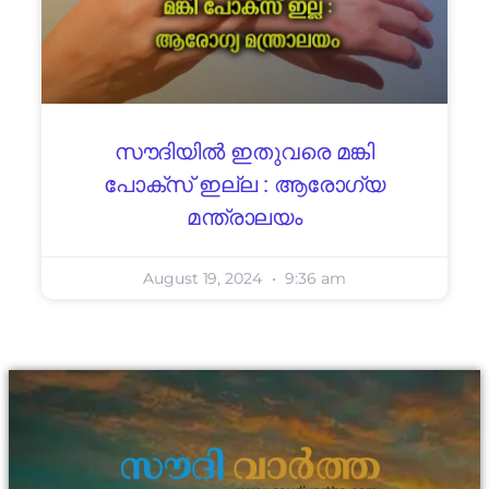
സൗദിയിൽ ഇതുവരെ മങ്കി
പോക്സ് ഇല്ല : ആരോഗ്യ
മന്ത്രാലയം
August 19, 2024
9:36 am