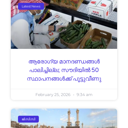
Latest News
ആരോഗ്യ മാനദണ്ഡങ്ങൾ
പാലിച്ചില്ല; സൗദിയിൽ 50
സ്ഥാപനങ്ങൾക്ക് പൂട്ടുവീണു
February 25, 2026
9:34 am
ജി.സി.സി