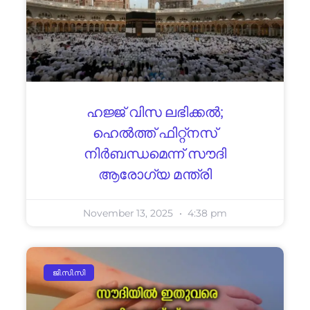
ഹജ്ജ് വിസ ലഭിക്കൽ;
ഹെൽത്ത് ഫിറ്റ്നസ്
നിർബന്ധമെന്ന് സൗദി
ആരോഗ്യ മന്ത്രി
November 13, 2025
4:38 pm
ജി.സി.സി