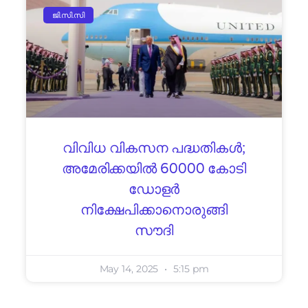
ജി.സി.സി
വിവിധ വികസന പദ്ധതികൾ;
അമേരിക്കയിൽ 60000 കോടി
ഡോളർ
നിക്ഷേപിക്കാനൊരുങ്ങി
സൗദി
May 14, 2025
5:15 pm