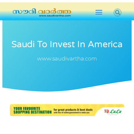
Saudi To Invest In America
www.saudivartha.com