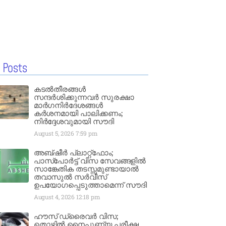
 Posts
കടൽതീരങ്ങൾ
സന്ദർശിക്കുന്നവർ സുരക്ഷാ
മാർഗനിർദേശങ്ങൾ
കർശനമായി പാലിക്കണം;
നിർദ്ദേശവുമായി സൗദി
August 5, 2026
7:59 pm
അബ്ഷീർ പ്ലാറ്റ്‌ഫോം;
പാസ്‌പോർട്ട് വിസ സേവങ്ങളിൽ
സാങ്കേതിക തടസ്സമുണ്ടായാൽ
തവാസുൽ സർവീസ്
ഉപയോഗപ്പെടുത്താമെന്ന് സൗദി
August 4, 2026
12:18 pm
ഹൗസ് ഡ്രൈവർ വിസ;
തൊഴിൽ നൈപുണ്യ പരീക്ഷ