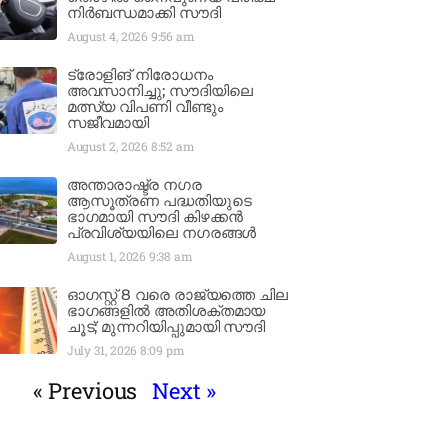
നിർബന്ധമാക്കി സൗദി
August 4, 2026
9:56 am
ട്രോളിങ് നിരോധനം
അവസാനിച്ചു; സൗദിയിലെ
മത്സ്യ വിപണി വീണ്ടും
സജീവമായി
August 2, 2026
8:52 am
അന്താരാഷ്ട്ര നഗര
ആസൂത്രണ പദ്ധതിയുടെ
ഭാഗമായി സൗദി കിഴക്കൻ
പ്രവിശ്യയിലെ നഗരങ്ങൾ
August 1, 2026
9:38 am
ഓഗസ്റ്റ് 8 വരെ രാജ്യത്തെ ചില
ഭാഗങ്ങളിൽ അതിശക്തമായ
ചൂട്; മുന്നറിയിപ്പുമായി സൗദി
July 31, 2026
8:09 pm
« Previous
Next »