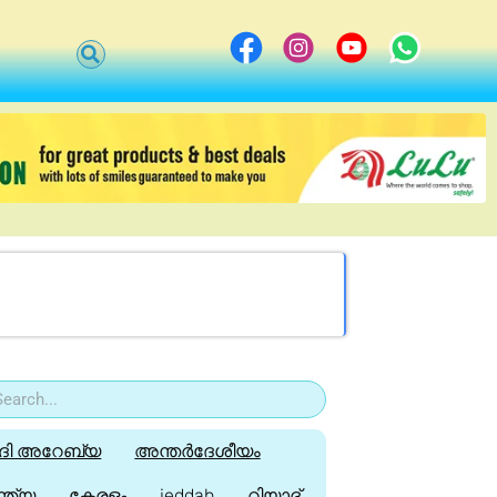
ി അറേബ്യ
അന്തർദേശീയം
്ത്യ
കേരളം
jeddah
റിയാദ്