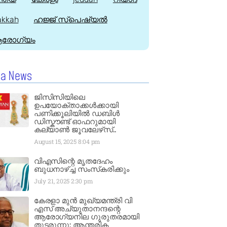
kkah
ഹജ്ജ്‌ സ്പെഷ്യൽ
രോഗ്യം
la News
ജിസിസിയിലെ
ഉപയോക്താക്കൾക്കായി
പണിക്കൂലിയിൽ ഡബിൾ
ഡിസ്കൗണ്ട് ഓഫറുമായി
കല്യാൺ ജൂവലേഴ്‌സ്..
August 15, 2025
8:04 pm
വിഎസിന്റെ മൃതദേഹം
ബുധനാഴ്ച്ച സംസ്‌കരിക്കും
July 21, 2025
2:30 pm
കേരളാ മുൻ മുഖ്യമന്ത്രി വി
എസ് അച്യുതാനന്ദന്റെ
ആരോഗ്യനില ഗുരുതരമായി
തുടരുന്നു: ആന്തരിക