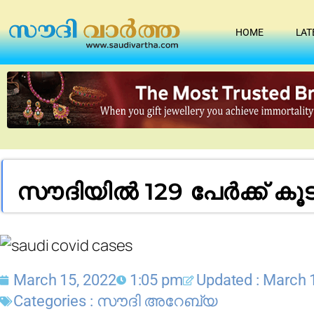
HOME
LAT
സൗദിയിൽ 129 പേർക്ക് കൂ
March 15, 2022
1:05 pm
Updated : March 
Categories :
സൗദി അറേബ്യ