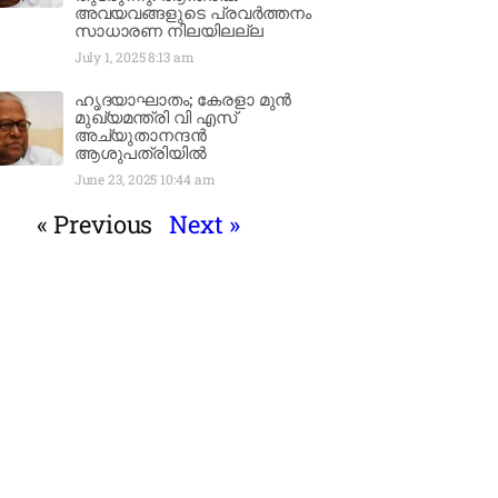
അവയവങ്ങളുടെ പ്രവർത്തനം
സാധാരണ നിലയിലല്ല
July 1, 2025
8:13 am
ഹൃദയാഘാതം; കേരളാ മുൻ
മുഖ്യമന്ത്രി വി എസ്
അച്യുതാനന്ദൻ
ആശുപത്രിയിൽ
June 23, 2025
10:44 am
« Previous
Next »