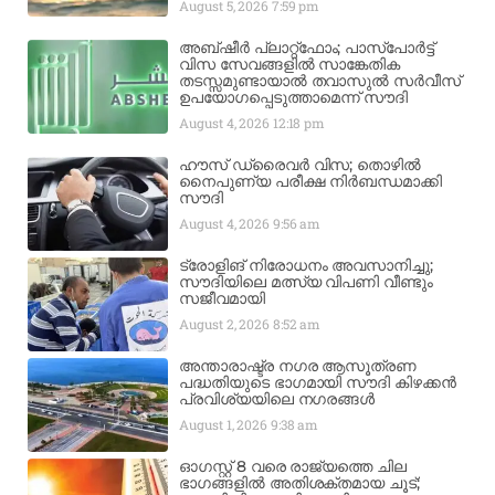
August 5, 2026
7:59 pm
അബ്ഷീർ പ്ലാറ്റ്‌ഫോം; പാസ്‌പോർട്ട്
വിസ സേവങ്ങളിൽ സാങ്കേതിക
തടസ്സമുണ്ടായാൽ തവാസുൽ സർവീസ്
ഉപയോഗപ്പെടുത്താമെന്ന് സൗദി
August 4, 2026
12:18 pm
ഹൗസ് ഡ്രൈവർ വിസ; തൊഴിൽ
നൈപുണ്യ പരീക്ഷ നിർബന്ധമാക്കി
സൗദി
August 4, 2026
9:56 am
ട്രോളിങ് നിരോധനം അവസാനിച്ചു;
സൗദിയിലെ മത്സ്യ വിപണി വീണ്ടും
സജീവമായി
August 2, 2026
8:52 am
അന്താരാഷ്ട്ര നഗര ആസൂത്രണ
പദ്ധതിയുടെ ഭാഗമായി സൗദി കിഴക്കൻ
പ്രവിശ്യയിലെ നഗരങ്ങൾ
August 1, 2026
9:38 am
ഓഗസ്റ്റ് 8 വരെ രാജ്യത്തെ ചില
ഭാഗങ്ങളിൽ അതിശക്തമായ ചൂട്;