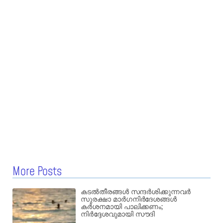
More Posts
കടൽതീരങ്ങൾ സന്ദർശിക്കുന്നവർ
സുരക്ഷാ മാർഗനിർദേശങ്ങൾ
കർശനമായി പാലിക്കണം;
നിർദ്ദേശവുമായി സൗദി