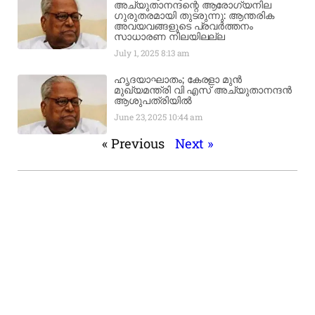
അച്യുതാനന്ദന്റെ ആരോഗ്യനില
ഗുരുതരമായി തുടരുന്നു: ആന്തരിക
അവയവങ്ങളുടെ പ്രവർത്തനം
സാധാരണ നിലയിലല്ല
July 1, 2025
8:13 am
ഹൃദയാഘാതം; കേരളാ മുൻ
മുഖ്യമന്ത്രി വി എസ് അച്യുതാനന്ദൻ
ആശുപത്രിയിൽ
June 23, 2025
10:44 am
« Previous
Next »