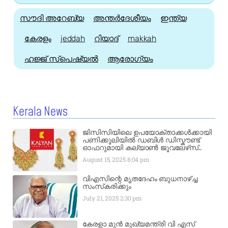
സൗദി അറേബ്യ
അന്തർദേശീയം
ഇന്ത്യ
കേരളം
jeddah
റിയാദ്
makkah
ഹജ്ജ്‌ സ്പെഷ്യൽ
ആരോഗ്യം
Kerala News
ജിസിസിയിലെ ഉപയോക്താക്കൾക്കായി
പണിക്കൂലിയിൽ ഡബിൾ ഡിസ്കൗണ്ട്
ഓഫറുമായി കല്യാൺ ജൂവലേഴ്‌സ്..
August 15, 2025
8:04 pm
വിഎസിന്റെ മൃതദേഹം ബുധനാഴ്ച്ച
സംസ്‌കരിക്കും
July 21, 2025
2:30 pm
കേരളാ മുൻ മുഖ്യമന്ത്രി വി എസ്