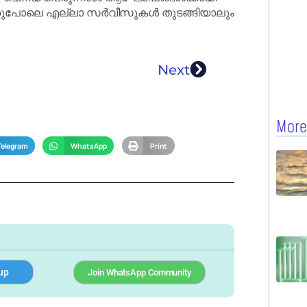
ഴയതുപോലെ എല്ലാ സർവീസുകൾ തുടങ്ങിയാലും
Next
More
Telegram
WhatsApp
Print
up
Join WhatsApp Community