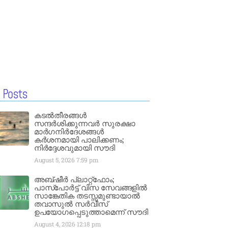
 Posts
കടൽതീരങ്ങൾ
സന്ദർശിക്കുന്നവർ സുരക്ഷാ
മാർഗനിർദേശങ്ങൾ
കർശനമായി പാലിക്കണം;
നിർദ്ദേശവുമായി സൗദി
August 5, 2026
7:59 pm
അബ്ഷീർ പ്ലാറ്റ്‌ഫോം;
പാസ്‌പോർട്ട് വിസ സേവങ്ങളിൽ
സാങ്കേതിക തടസ്സമുണ്ടായാൽ
തവാസുൽ സർവീസ്
ഉപയോഗപ്പെടുത്താമെന്ന് സൗദി
August 4, 2026
12:18 pm