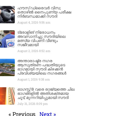
ഹൗസ് ഡ്രൈവർ വിസ;
തൊഴിൽ നൈപുണ്യ പരീക്ഷ
നിർബന്ധമാക്കി സൗദി
August 4, 2026
9:56 am
ട്രോളിങ് നിരോധനം
അവസാനിച്ചു; സൗദിയിലെ
മത്സ്യ വിപണി വീണ്ടും
സജീവമായി
August 2, 2026
8:52 am
അന്താരാഷ്ട്ര നഗര
ആസൂത്രണ പദ്ധതിയുടെ
ഭാഗമായി സൗദി കിഴക്കൻ
പ്രവിശ്യയിലെ നഗരങ്ങൾ
August 1, 2026
9:38 am
ഓഗസ്റ്റ് 8 വരെ രാജ്യത്തെ ചില
ഭാഗങ്ങളിൽ അതിശക്തമായ
ചൂട്; മുന്നറിയിപ്പുമായി സൗദി
July 31, 2026
8:09 pm
« Previous
Next »