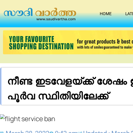
HOME
LAT
നീണ്ട ഇടവേളയ്ക്ക് ശേഷം 
പൂർവ സ്ഥിതിയിലേക്ക്