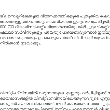
ജിദ്ദ സെക്ടറിലേക്കുള്ള വിമാനക്കമ്പനികളുടെ പുതുക്കിയ ഷ
രംഗത്തുള്ളവർ പറഞ്ഞു. താമസിയാതെ ഇതുണ്ടാവും. ജിദ്ദയിൽ
600-700 റിയാലിന് ടിക്കറ്റ് ലഭ്യമാണെങ്കിലും തിരിച്ചുള്ള ടിക്കറ
എല്ലാ സർവീസുകളും പഴയതു പോലെയാവുമ്പോൾ ഇതിലും മാറ്
റമദാൻ അടുത്തതും ഉംറക്കാരുടെ വരവ് വർധിക്കാൻ തുടങ്ങിയതും ജ
നിൽക്കാൻ ഇടയാക്കും.
വിസിറ്റിംഗ് വിസയിൽ വരുന്നവരുടെ എണ്ണവും വർധിച്ചിട്ടുണ്ട
മെയ് മാസങ്ങളിൽ വിസിറ്റിംഗ് വിസയിലെത്തുന്നവരുടെ എണ്
രണ്ടു വർഷം അവധിക്കാലത്ത് വരാൻ കഴിയാതെ പോയ കുടും
വരാനുള്ള തയാറെടുപ്പിലാണ്. ഇതിനു പുറമെ ഈസ്റ്റർ, വ