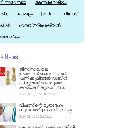
ി അറേബ്യ
അന്തർദേശീയം
്ത്യ
കേരളം
jeddah
റിയാദ്
kkah
ഹജ്ജ്‌ സ്പെഷ്യൽ
രോഗ്യം
la News
ജിസിസിയിലെ
ഉപയോക്താക്കൾക്കായി
പണിക്കൂലിയിൽ ഡബിൾ
ഡിസ്കൗണ്ട് ഓഫറുമായി
കല്യാൺ ജൂവലേഴ്‌സ്..
August 15, 2025
8:04 pm
വിഎസിന്റെ മൃതദേഹം
ബുധനാഴ്ച്ച സംസ്‌കരിക്കും
July 21, 2025
2:30 pm
കേരളാ മുൻ മുഖ്യമന്ത്രി വി