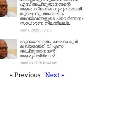
എസ് അച്യുതാനന്ദന്റെ
ആരോഗ്യനില ഗുരുതരമായി
തുടരുന്നു: ആന്തരിക
അവയവങ്ങളുടെ പ്രവർത്തനം
സാധാരണ നിലയിലല്ല
July 1, 2025
8:13 am
ഹൃദയാഘാതം; കേരളാ മുൻ
മുഖ്യമന്ത്രി വി എസ്
അച്യുതാനന്ദൻ
ആശുപത്രിയിൽ
June 23, 2025
10:44 am
« Previous
Next »