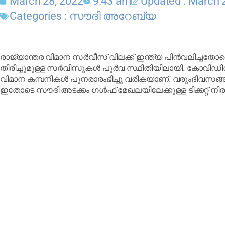
March 28, 2022
9:43 am
Updated : March 
Categories :
സൗദി അറേബ്യ
രാജ്യാന്തര വിമാന സർവീസ് വിലക്ക് ഇന്ത്യ പിൻവലിച്ചതോട
തിരിച്ചുമുള്ള സർവീസുകൾ പൂർവ സ്ഥിതിയിലായി. കോവിഡിന
വിമാന കമ്പനികൾ പുനരാരംഭിച്ചു വരികയാണ്. വരുംദിവസങ
ഇതോടെ സൗദി അടക്കം ഗൾഫ് മേഖലയിലേക്കുള്ള ടിക്കറ്റ് നിര