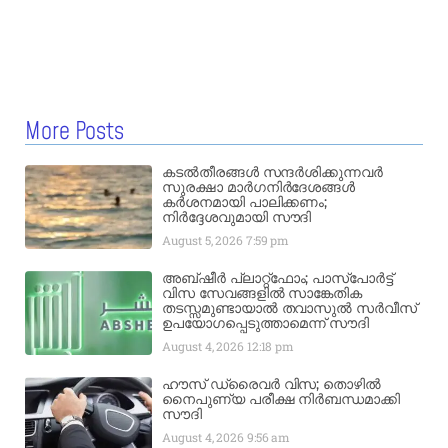
More Posts
കടൽതീരങ്ങൾ സന്ദർശിക്കുന്നവർ
സുരക്ഷാ മാർഗനിർദേശങ്ങൾ
കർശനമായി പാലിക്കണം;
നിർദ്ദേശവുമായി സൗദി
August 5, 2026
7:59 pm
അബ്ഷീർ പ്ലാറ്റ്‌ഫോം; പാസ്‌പോർട്ട്
വിസ സേവങ്ങളിൽ സാങ്കേതിക
തടസ്സമുണ്ടായാൽ തവാസുൽ സർവീസ്
ഉപയോഗപ്പെടുത്താമെന്ന് സൗദി
August 4, 2026
12:18 pm
ഹൗസ് ഡ്രൈവർ വിസ; തൊഴിൽ
നൈപുണ്യ പരീക്ഷ നിർബന്ധമാക്കി
സൗദി
August 4, 2026
9:56 am