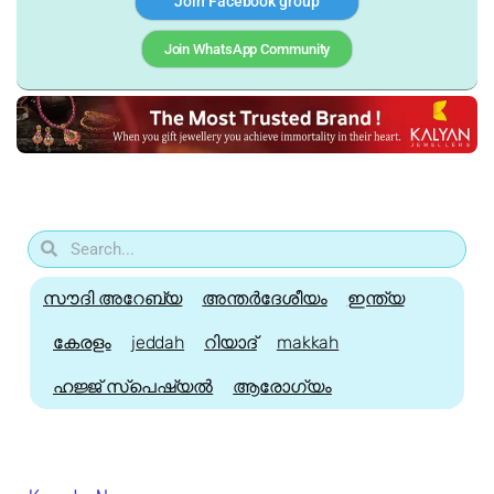
Join Facebook group
Join WhatsApp Community
സൗദി അറേബ്യ
അന്തർദേശീയം
ഇന്ത്യ
കേരളം
jeddah
റിയാദ്
makkah
ഹജ്ജ്‌ സ്പെഷ്യൽ
ആരോഗ്യം