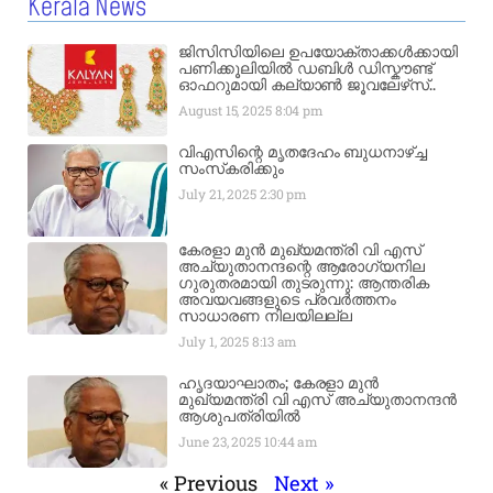
Kerala News
ജിസിസിയിലെ ഉപയോക്താക്കൾക്കായി
പണിക്കൂലിയിൽ ഡബിൾ ഡിസ്കൗണ്ട്
ഓഫറുമായി കല്യാൺ ജൂവലേഴ്‌സ്..
August 15, 2025
8:04 pm
വിഎസിന്റെ മൃതദേഹം ബുധനാഴ്ച്ച
സംസ്‌കരിക്കും
July 21, 2025
2:30 pm
കേരളാ മുൻ മുഖ്യമന്ത്രി വി എസ്
അച്യുതാനന്ദന്റെ ആരോഗ്യനില
ഗുരുതരമായി തുടരുന്നു: ആന്തരിക
അവയവങ്ങളുടെ പ്രവർത്തനം
സാധാരണ നിലയിലല്ല
July 1, 2025
8:13 am
ഹൃദയാഘാതം; കേരളാ മുൻ
മുഖ്യമന്ത്രി വി എസ് അച്യുതാനന്ദൻ
ആശുപത്രിയിൽ
June 23, 2025
10:44 am
« Previous
Next »