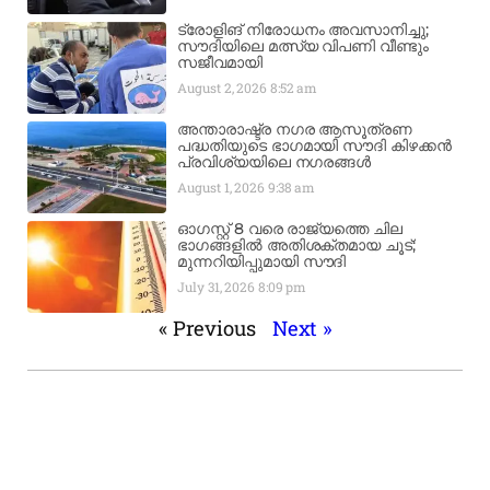
ട്രോളിങ് നിരോധനം അവസാനിച്ചു;
സൗദിയിലെ മത്സ്യ വിപണി വീണ്ടും
സജീവമായി
August 2, 2026
8:52 am
അന്താരാഷ്ട്ര നഗര ആസൂത്രണ
പദ്ധതിയുടെ ഭാഗമായി സൗദി കിഴക്കൻ
പ്രവിശ്യയിലെ നഗരങ്ങൾ
August 1, 2026
9:38 am
ഓഗസ്റ്റ് 8 വരെ രാജ്യത്തെ ചില
ഭാഗങ്ങളിൽ അതിശക്തമായ ചൂട്;
മുന്നറിയിപ്പുമായി സൗദി
July 31, 2026
8:09 pm
« Previous
Next »