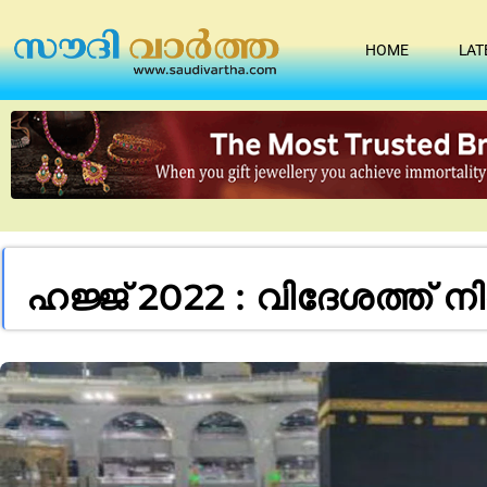
HOME
LAT
ഹജ്ജ് 2022 : വിദേശത്ത് ന