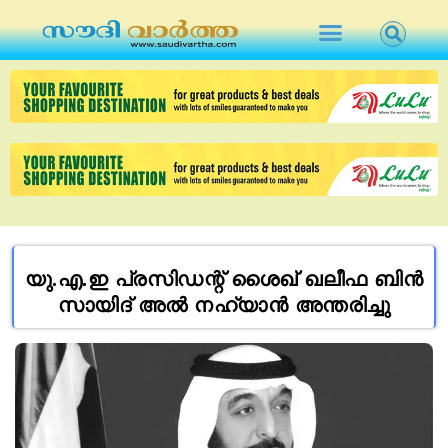
യു.എ.ഇ പ്രസിഡന്റ് ശൈഖ് ഖലീഫ ബിൻ
സായിദ് അൽ നഹ്യാൻ അന്തരിച്ചു