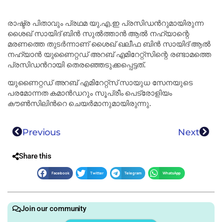
രാഷ്ട്ര പിതാവും പ്രഥമ യു.എ.ഇ പ്രസിഡന്‍റുമായിരുന്ന
ശൈഖ് സായിദ് ബിൻ സുൽത്താൻ ആൽ നഹ്‌യാന്റെ
മരണത്തെ തുടർന്നാണ് ശൈഖ് ഖലീഫ ബിൻ സായിദ് ആൽ
നഹ്യാൻ യുണൈറ്റഡ് അറബ് എമിറേറ്റ്‌സിന്റെ രണ്ടാമത്തെ
പ്രസിഡന്‍റായി തെരഞ്ഞെടുക്കപ്പെട്ടത്.
യുണൈറ്റഡ് അറബ് എമിറേറ്റ്‌സ് സായുധ സേനയുടെ
പരമോന്നത കമാൻഡറും സൂപ്രീം പെട്രോളിയം
കൗൺസിലിന്‍റെ ചെയർമാനുമായിരുന്നു.
Previous
Next
Share this
Facebook
Twitter
Telegram
WhatsApp
Join our community