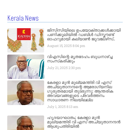
Kerala News
ജിസിസിയിലെ ഉപയോക്താക്കൾക്കായി
പണിക്കൂലിയിൽ ഡബിൾ ഡിസ്കൗണ്ട്
ഓഫറുമായി കല്യാൺ ജൂവലേഴ്‌സ്..
August 15, 2025
8:04 pm
വിഎസിന്റെ മൃതദേഹം ബുധനാഴ്ച്ച
സംസ്‌കരിക്കും
July 21, 2025
2:30 pm
കേരളാ മുൻ മുഖ്യമന്ത്രി വി എസ്
അച്യുതാനന്ദന്റെ ആരോഗ്യനില
ഗുരുതരമായി തുടരുന്നു: ആന്തരിക
അവയവങ്ങളുടെ പ്രവർത്തനം
സാധാരണ നിലയിലല്ല
July 1, 2025
8:13 am
ഹൃദയാഘാതം; കേരളാ മുൻ
മുഖ്യമന്ത്രി വി എസ് അച്യുതാനന്ദൻ
ആശുപത്രിയിൽ