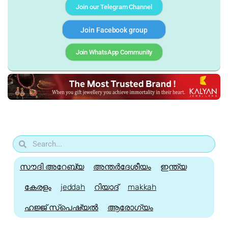
Join our Telegram Channel
Join Facebook group
Join WhatsApp Community
സൗദി അറേബ്യ
അന്തർദേശീയം
ഇന്ത്യ
കേരളം
jeddah
റിയാദ്
makkah
ഹജ്ജ്‌ സ്പെഷ്യൽ
ആരോഗ്യം