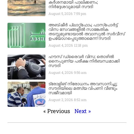
കർശനമായി പാലിക്കണം;
നിർദ്ദേശവുമായി സൗദി
August 5, 2026
7:59 pm
അബ്ഷീർ പ്ലാറ്റ്‌ഫോം; പാസ്‌പോർട്ട്
വിസ സേവങ്ങളിൽ സാങ്കേതിക
തടസ്സമുണ്ടായാൽ തവാസുൽ സർവീസ്
ഉപയോഗപ്പെടുത്താമെന്ന് സൗദി
August 4, 2026
12:18 pm
ഹൗസ് ഡ്രൈവർ വിസ; തൊഴിൽ
നൈപുണ്യ പരീക്ഷ നിർബന്ധമാക്കി
സൗദി
August 4, 2026
9:56 am
ട്രോളിങ് നിരോധനം അവസാനിച്ചു;
സൗദിയിലെ മത്സ്യ വിപണി വീണ്ടും
സജീവമായി
August 2, 2026
8:52 am
« Previous
Next »