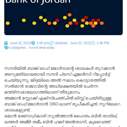
June 22, 2022
3:00 pm
Updated : June 22, 2022
2:40 PM
Categories :
സൗദി അറേബ്യ
സൗദിയിൽ ബാങ്ക് ഓഫ് ജോർദാന്റെ ശാഖകൾ തുറക്കാൻ
അനുമതിയായതായി സൗദി പ്രസ് ഏജൻസി റിപ്പോർട്ട്
ചെയ്യുന്നു. ജിദ്ദയിലെ അൽ സലാം കൊട്ടാരത്തിൽ
സൽമാൻ രാജാവിന്റെ അധ്യക്ഷതയിൽ ചേർന്ന
മന്ത്രിസഭായോഗത്തിലാണ് തീരുമാനം.
അമ്മാൻ സ്റ്റോക്ക് എക്സ്ചേഞ്ചിൽ ലിസ്റ്റ് ചെയ്തിട്ടുള്ള
ബാങ്ക് ഓഫ് ജോർദാൻ 1960-ലാണ് രൂപീകരിച്ചത്. നൂറിലേറെ
ശാഖകളുണ്ട്.
ഒമാൻ ഭരണാധികാരി സുൽത്താൻ ഹൈതം ബിൻ താരിഖ്,
ഖത്തർ അമീർ തമീം ബിൻ ഹമദ് അൽതാനി, കുവൈത്ത്