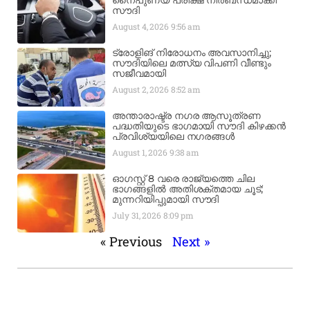
നൈപുണ്യ പരീക്ഷ നിർബന്ധമാക്കി
സൗദി
August 4, 2026
9:56 am
ട്രോളിങ് നിരോധനം അവസാനിച്ചു;
സൗദിയിലെ മത്സ്യ വിപണി വീണ്ടും
സജീവമായി
August 2, 2026
8:52 am
അന്താരാഷ്ട്ര നഗര ആസൂത്രണ
പദ്ധതിയുടെ ഭാഗമായി സൗദി കിഴക്കൻ
പ്രവിശ്യയിലെ നഗരങ്ങൾ
August 1, 2026
9:38 am
ഓഗസ്റ്റ് 8 വരെ രാജ്യത്തെ ചില
ഭാഗങ്ങളിൽ അതിശക്തമായ ചൂട്;
മുന്നറിയിപ്പുമായി സൗദി
July 31, 2026
8:09 pm
« Previous
Next »