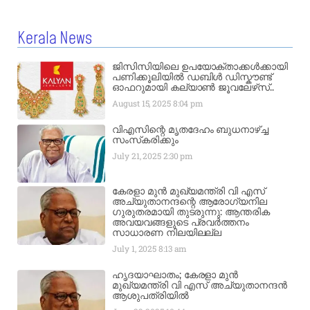
Kerala News
ജിസിസിയിലെ ഉപയോക്താക്കൾക്കായി
പണിക്കൂലിയിൽ ഡബിൾ ഡിസ്കൗണ്ട്
ഓഫറുമായി കല്യാൺ ജൂവലേഴ്‌സ്..
August 15, 2025
8:04 pm
വിഎസിന്റെ മൃതദേഹം ബുധനാഴ്ച്ച
സംസ്‌കരിക്കും
July 21, 2025
2:30 pm
കേരളാ മുൻ മുഖ്യമന്ത്രി വി എസ്
അച്യുതാനന്ദന്റെ ആരോഗ്യനില
ഗുരുതരമായി തുടരുന്നു: ആന്തരിക
അവയവങ്ങളുടെ പ്രവർത്തനം
സാധാരണ നിലയിലല്ല
July 1, 2025
8:13 am
ഹൃദയാഘാതം; കേരളാ മുൻ
മുഖ്യമന്ത്രി വി എസ് അച്യുതാനന്ദൻ
ആശുപത്രിയിൽ