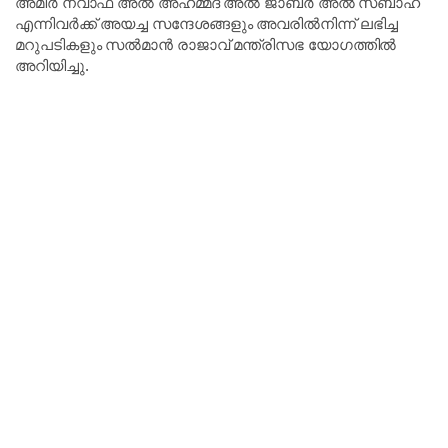
അമീർ നവാഫ് അൽ അഹമ്മദ് അൽ ജാബർ അൽ സബാഹ്
എന്നിവർക്ക് അയച്ച സന്ദേശങ്ങളും അവരിൽനിന്ന് ലഭിച്ച
മറുപടികളും സൽമാൻ രാജാവ് മന്ത്രിസഭ യോഗത്തിൽ
അറിയിച്ചു.