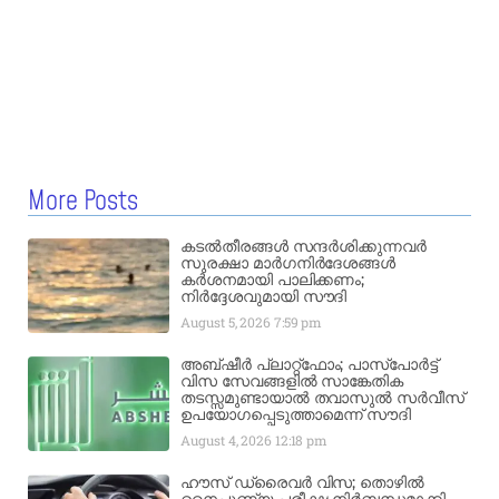
More Posts
കടൽതീരങ്ങൾ സന്ദർശിക്കുന്നവർ
സുരക്ഷാ മാർഗനിർദേശങ്ങൾ
കർശനമായി പാലിക്കണം;
നിർദ്ദേശവുമായി സൗദി
August 5, 2026
7:59 pm
അബ്ഷീർ പ്ലാറ്റ്‌ഫോം; പാസ്‌പോർട്ട്
വിസ സേവങ്ങളിൽ സാങ്കേതിക
തടസ്സമുണ്ടായാൽ തവാസുൽ സർവീസ്
ഉപയോഗപ്പെടുത്താമെന്ന് സൗദി
August 4, 2026
12:18 pm
ഹൗസ് ഡ്രൈവർ വിസ; തൊഴിൽ