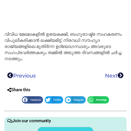
വിവിധ മേഖലകളിൽ ഉഭയകക്ഷി, ബഹുരാഷ്ട്ര സഹകരണം
വിപുലീകരിക്കാൻ ലക്ഷ്യമിട്ട്, നിരവധി സൗഹൃദ
രാജ്യങ്ങളിലെ മുതിർന്ന ഉദ്യോഗസ്ഥരും അവരുടെ
സഹപ്രവർത്തകരും തമ്മിൽ അടുത്ത ദിവസങ്ങളിൽ ചർച്ച
നടത്തും.
Previous
Next
Share this
Facebook
Twitter
Telegram
WhatsApp
Join our community