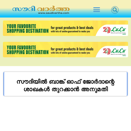
സൗദിയിൽ ബാങ്ക് ഓഫ് ജോർദാന്റെ
ശാഖകൾ തുറക്കാൻ അനുമതി