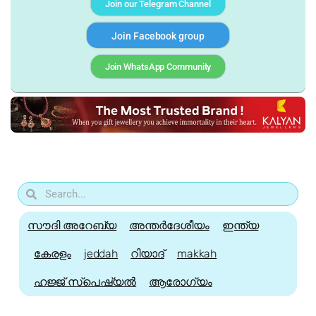
Join our Telegram Channel
Join Facebook group
Join WhatsApp Community
സൗദി അറേബ്യ
അന്തർദേശീയം
ഇന്ത്യ
കേരളം
jeddah
റിയാദ്
makkah
ഹജ്ജ്‌ സ്പെഷ്യൽ
ആരോഗ്യം