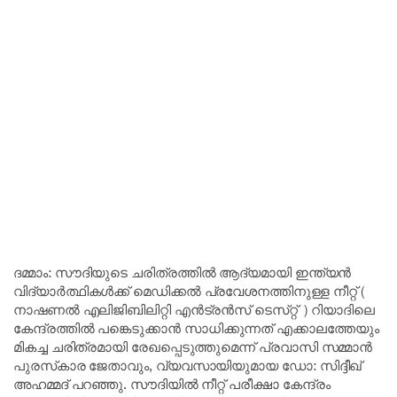
ദമ്മാം: സൗദിയുടെ ചരിത്രത്തിൽ ആദ്യമായി ഇന്ത്യൻ
വിദ്യാർത്ഥികൾക്ക്​ മെഡിക്കൽ പ്രവേശനത്തിനുള്ള നീറ്റ്​ (
നാഷണൽ എലിജിബിലിറ്റി എൻട്രൻസ്​ ടെസ്​റ്റ്​ ) റിയാദിലെ
കേന്ദ്രത്തിൽ പ​ങ്കെടുക്കാൻ സാധിക്കുന്നത്​ എക്കാലത്തേയും
മികച്ച ചരിത്രമായി രേഖപ്പെടുത്തുമെന്ന്​ പ്രവാസി സമ്മാൻ
പുരസ്​കാര ജേതാവും, വ്യവസായിയുമായ ഡോ: സിദ്ദീഖ്​
അഹമ്മദ്​ പറഞ്ഞു. സൗദിയിൽ നീറ്റ്​ പരീക്ഷാ കേന്ദ്രം