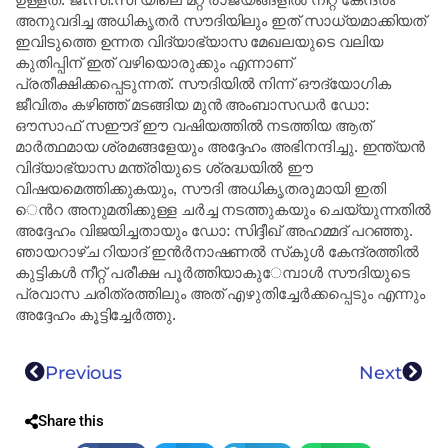
ഉള്ളത്​. ജി.സി.സി യിലെ മറ്റ്​ രാജ്യങ്ങളിൽ നീറ്റ്​ കേന്ദ്രം
അനുവദിച്ച അധികൃതർ സൗദിയിലും ഇത്​ സാധ്യമാക്കിയത്​
ഇവിടുത്തെ ഉന്നത വിദ്യാഭ്യാസ മേഖലയുടെ വലിയ
കുതിപ്പിന്​ ഇത്​ വഴിയൊരുക്കും എന്നാണ്​
പ്രതീക്ഷിക്കപ്പെടുന്നത്​. സൗദിയിൽ നിന്ന്​ ഔദ്യോഗിക
ജീവിതം കഴിഞ്ഞ്​ മടങ്ങിയ മുൻ അംബാസഡർ ഡോ:
ഔസാഫ്​ സഈദ്​ ഈ വഷിയത്തിൽ നടത്തിയ ആത്​
മാർത്ഥമായ ശ്രമങ്ങളേയും അദ്ദേഹം അഭിനന്ദിച്ചു. ഇന്ത്യൻ
വിദ്യാഭ്യാസ മന്ത്രിയുടെ ശ്രദ്ധയിൽ ഈ
വിഷയമെത്തിക്കുകയും, സൗദി അധികൃതരുമായി ഇതി​
െൻറ അനുമതിക്കുള്ള ചർച്ച നടത്തുകയും ചെയ്യുന്നതിൽ
അദ്ദേഹം വിജയിച്ചതായും ഡോ: സിദ്ദീഖ്​ അഹമ്മദ്​ പറഞ്ഞു.
ഞായറാഴ്​ച റിയാദ്​ ഇൻർനാഷണൽ സ്​കുൾ കേന്ദ്രത്തിൽ
കുട്ടികൾ നീറ്റ്​ പരീക്ഷ പൂർത്തിയാകു​േമ്പാൾ സൗദിയുടെ
പ്രവാസ ചരിത്രത്തിലും അത്​ എഴുതിച്ചേർക്കപ്പെടും എന്നും
അദ്ദേഹം കൂട്ടിച്ചേർത്തു.
Previous
Next
Share this