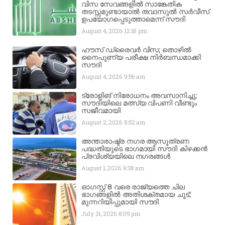
വിസ സേവങ്ങളിൽ സാങ്കേതിക
തടസ്സമുണ്ടായാൽ തവാസുൽ സർവീസ്
ഉപയോഗപ്പെടുത്താമെന്ന് സൗദി
August 4, 2026
12:18 pm
ഹൗസ് ഡ്രൈവർ വിസ; തൊഴിൽ
നൈപുണ്യ പരീക്ഷ നിർബന്ധമാക്കി
സൗദി
August 4, 2026
9:56 am
ട്രോളിങ് നിരോധനം അവസാനിച്ചു;
സൗദിയിലെ മത്സ്യ വിപണി വീണ്ടും
സജീവമായി
August 2, 2026
8:52 am
അന്താരാഷ്ട്ര നഗര ആസൂത്രണ
പദ്ധതിയുടെ ഭാഗമായി സൗദി കിഴക്കൻ
പ്രവിശ്യയിലെ നഗരങ്ങൾ
August 1, 2026
9:38 am
ഓഗസ്റ്റ് 8 വരെ രാജ്യത്തെ ചില
ഭാഗങ്ങളിൽ അതിശക്തമായ ചൂട്;
മുന്നറിയിപ്പുമായി സൗദി
July 31, 2026
8:09 pm