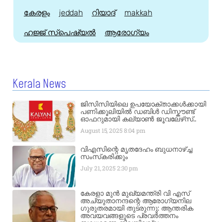
കേരളം
jeddah
റിയാദ്
makkah
ഹജ്ജ്‌ സ്പെഷ്യൽ
ആരോഗ്യം
Kerala News
ജിസിസിയിലെ ഉപയോക്താക്കൾക്കായി
പണിക്കൂലിയിൽ ഡബിൾ ഡിസ്കൗണ്ട്
ഓഫറുമായി കല്യാൺ ജൂവലേഴ്‌സ്..
August 15, 2025
8:04 pm
വിഎസിന്റെ മൃതദേഹം ബുധനാഴ്ച്ച
സംസ്‌കരിക്കും
July 21, 2025
2:30 pm
കേരളാ മുൻ മുഖ്യമന്ത്രി വി എസ്
അച്യുതാനന്ദന്റെ ആരോഗ്യനില
ഗുരുതരമായി തുടരുന്നു: ആന്തരിക
അവയവങ്ങളുടെ പ്രവർത്തനം