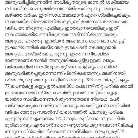
അനുവദിപ്പിക്കുന്നതിന്​ അധികൃതരുടെ മുന്നിൽ ശക്​തമായ
സ്വാധീനം ചെലുത്തിയ വ്യക്​തിയായിരുന്നു അദ്ദേഹം.
കഴിഞ്ഞ വർഷം ഇത്​ സാധ്യമാക്കാൻ ഏറെ ശ്രമിച്ചെങ്കിലും
സാ​ങ്കേതിക വിഷയങ്ങളിൽ കുടുങ്ങി ഇത്​ സാധ്യമാകാതെ
വരികയായിരുന്നു. എങ്കിലും ഇത്തവണയെങ്കിലും ഇത്​
സാധ്യമാക്കിയ അധികൃതരെ അഭിനന്ദിക്കുന്നതായും
അദ്ദേഹം പറഞ്ഞു. ഇന്ത്യൻ അംബാസഡറെ ബന്ധപ്പെട്ട്​
ഇക്കാര്യത്തിൽ അടിയന്തര ഇടപെടൽ നടത്തുവാൻ
അദ്ദേഹം അഭ്യർത്ഥിച്ചിരുന്നു. ഇത്തണ റിയാദിൽ
മാത്രമാണ്​ സെൻർ അനുവദിക്കപ്പെട്ടിട്ടുള്ളത്​. വരും
വർഷങ്ങളിൽ സൗദിയുടെ മറ്റ്​ ഭാഗങ്ങളിലും സെൻറർ
അനുവദിക്കപ്പെടുമെന്നാണ്​ പ്രതീക്ഷയെന്നും അതിനായി
ശ്രമം തുടരുമെന്നും സിദ്ദീഖ്​ പറഞ്ഞു. 224 ആൺകുട്ടികളും
77 പെൺകുട്ടികളും ഉൽപടെ 301 പേരാണ്​ നീറ്റ്​ പരീക്ഷക്കായി
ഇത്തവണ രജിസ്​ട്രർ ചെയ്​തിട്ടുള്ളത്​. നാട്ടിലേക്കുള്ള
യാത്രാ സംവിധാനങ്ങൾ തുറന്നതോടെ നിരവധി പേർ
പരീക്ഷയെഴുതാനായി നാട്ടിലേക്കും പോയിട്ടുണ്ട്​.സൗദിയിൽ
വർഷം തോറും സയൻസ്​ വിഭാഗത്തിൽ പ്ലസ്​ടു പരീക്ഷ
എഴുതുന്നത്​ ഏകദേശം​ 1200 ഓളം കുട്ടികളാണ്​. ഇവരിൽ
ഭൂരിഭാഗവും എൻട്രൻസിനെ ആശ്രയിക്കുന്നവരാണ്​. മികച്ച
നേടുന്ന വിദ്യാർത്ഥികളാണ്​ സൗദിയിലെ സ്​കുളുകളിൽ