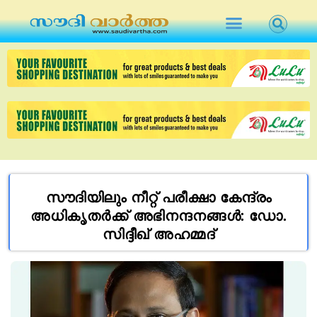
സൗദിയിലും നീറ്റ്​ പരീക്ഷാ കേന്ദ്രം
അധികൃതർക്ക്​ അഭിനന്ദനങ്ങൾ: ഡോ.
സിദ്ദീഖ്​ അഹമ്മദ്​