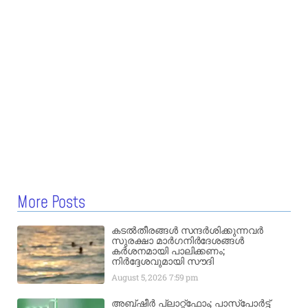
More Posts
കടൽതീരങ്ങൾ സന്ദർശിക്കുന്നവർ
സുരക്ഷാ മാർഗനിർദേശങ്ങൾ
കർശനമായി പാലിക്കണം;
നിർദ്ദേശവുമായി സൗദി
August 5, 2026
7:59 pm
അബ്ഷീർ പ്ലാറ്റ്‌ഫോം; പാസ്‌പോർട്ട്