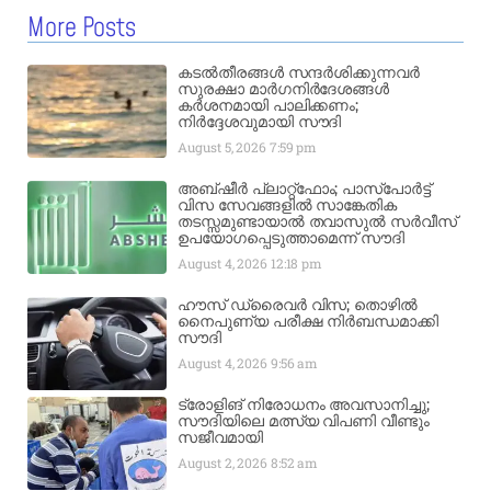
More Posts
കടൽതീരങ്ങൾ സന്ദർശിക്കുന്നവർ
സുരക്ഷാ മാർഗനിർദേശങ്ങൾ
കർശനമായി പാലിക്കണം;
നിർദ്ദേശവുമായി സൗദി
August 5, 2026
7:59 pm
അബ്ഷീർ പ്ലാറ്റ്‌ഫോം; പാസ്‌പോർട്ട്
വിസ സേവങ്ങളിൽ സാങ്കേതിക
തടസ്സമുണ്ടായാൽ തവാസുൽ സർവീസ്
ഉപയോഗപ്പെടുത്താമെന്ന് സൗദി
August 4, 2026
12:18 pm
ഹൗസ് ഡ്രൈവർ വിസ; തൊഴിൽ
നൈപുണ്യ പരീക്ഷ നിർബന്ധമാക്കി
സൗദി
August 4, 2026
9:56 am
ട്രോളിങ് നിരോധനം അവസാനിച്ചു;
സൗദിയിലെ മത്സ്യ വിപണി വീണ്ടും
സജീവമായി
August 2, 2026
8:52 am