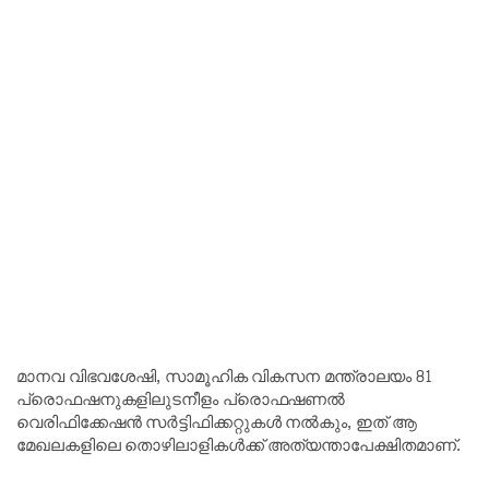
മാനവ വിഭവശേഷി, സാമൂഹിക വികസന മന്ത്രാലയം 81
പ്രൊഫഷനുകളിലുടനീളം പ്രൊഫഷണൽ
വെരിഫിക്കേഷൻ സർട്ടിഫിക്കറ്റുകൾ നൽകും, ഇത് ആ
മേഖലകളിലെ തൊഴിലാളികൾക്ക് അത്യന്താപേക്ഷിതമാണ്.