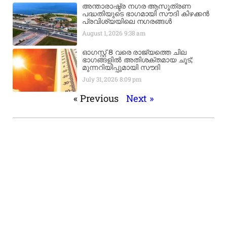
അന്താരാഷ്ട്ര നഗര ആസൂത്രണ
പദ്ധതിയുടെ ഭാഗമായി സൗദി കിഴക്കൻ
പ്രവിശ്യയിലെ നഗരങ്ങൾ
August 1, 2026
9:38 am
ഓഗസ്റ്റ് 8 വരെ രാജ്യത്തെ ചില
ഭാഗങ്ങളിൽ അതിശക്തമായ ചൂട്;
മുന്നറിയിപ്പുമായി സൗദി
July 31, 2026
8:09 pm
« Previous
Next »