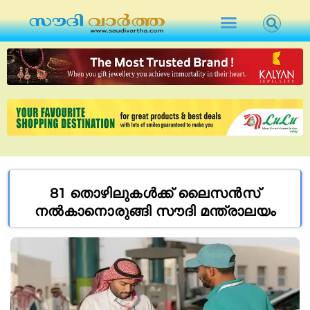
81 തൊഴിലുകൾക്ക് ലൈസൻസ്
നൽകാനൊരുങ്ങി സൗദി മന്ത്രാലയം