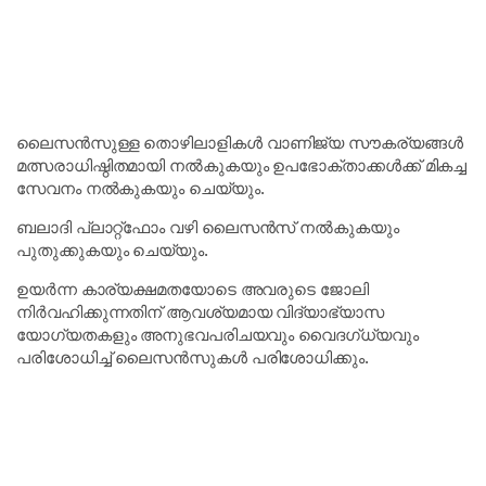
ലൈസൻസുള്ള തൊഴിലാളികൾ വാണിജ്യ സൗകര്യങ്ങൾ
മത്സരാധിഷ്ഠിതമായി നൽകുകയും ഉപഭോക്താക്കൾക്ക് മികച്ച
സേവനം നൽകുകയും ചെയ്യും.
ബലാദി പ്ലാറ്റ്‌ഫോം വഴി ലൈസൻസ് നൽകുകയും
പുതുക്കുകയും ചെയ്യും.
ഉയർന്ന കാര്യക്ഷമതയോടെ അവരുടെ ജോലി
നിർവഹിക്കുന്നതിന് ആവശ്യമായ വിദ്യാഭ്യാസ
യോഗ്യതകളും അനുഭവപരിചയവും വൈദഗ്ധ്യവും
പരിശോധിച്ച് ലൈസൻസുകൾ പരിശോധിക്കും.