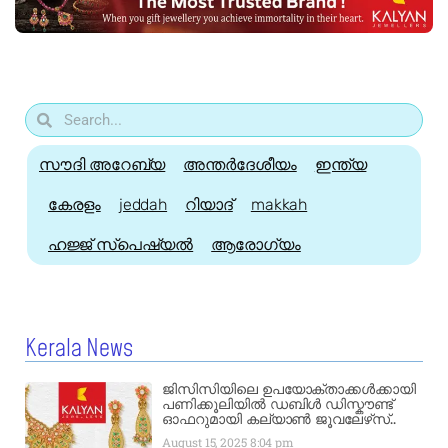
സൗദി അറേബ്യ
അന്തർദേശീയം
ഇന്ത്യ
കേരളം
jeddah
റിയാദ്
makkah
ഹജ്ജ്‌ സ്പെഷ്യൽ
ആരോഗ്യം
Kerala News
ജിസിസിയിലെ ഉപയോക്താക്കൾക്കായി
പണിക്കൂലിയിൽ ഡബിൾ ഡിസ്കൗണ്ട്
ഓഫറുമായി കല്യാൺ ജൂവലേഴ്‌സ്..
August 15, 2025
8:04 pm