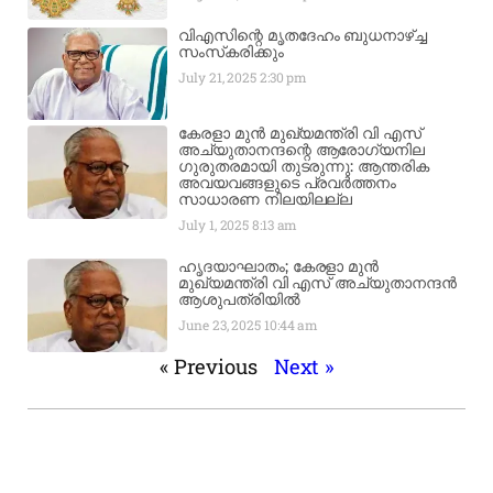
വിഎസിന്റെ മൃതദേഹം ബുധനാഴ്ച്ച
സംസ്‌കരിക്കും
July 21, 2025
2:30 pm
കേരളാ മുൻ മുഖ്യമന്ത്രി വി എസ്
അച്യുതാനന്ദന്റെ ആരോഗ്യനില
ഗുരുതരമായി തുടരുന്നു: ആന്തരിക
അവയവങ്ങളുടെ പ്രവർത്തനം
സാധാരണ നിലയിലല്ല
July 1, 2025
8:13 am
ഹൃദയാഘാതം; കേരളാ മുൻ
മുഖ്യമന്ത്രി വി എസ് അച്യുതാനന്ദൻ
ആശുപത്രിയിൽ
June 23, 2025
10:44 am
« Previous
Next »