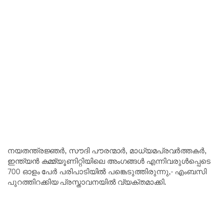
നയതന്ത്രജ്ഞർ, സൗദി പൗരന്മാർ, മാധ്യമപ്രവർത്തകർ,
ഇന്ത്യൻ കമ്മ്യൂണിറ്റിയിലെ അംഗങ്ങൾ എന്നിവരുൾപ്പെടെ
700 ഓളം പേർ പരിപാടിയിൽ പങ്കെടുത്തിരുന്നു,- എംബസി
പുറത്തിറക്കിയ പ്രസ്താവനയിൽ വ്യക്തമാക്കി.