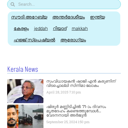
സൗദി അറേബ്യ
അന്തർദേശീയം
ഇന്ത്യ
കേരളം
jeddah
റിയാദ്
makkah
ഹജ്ജ്‌ സ്പെഷ്യൽ
ആരോഗ്യം
Kerala News
സംവിധായകൻ ഷാജി എൻ കരുണിന്
വിടച്ചൊല്ലി സിനിമാ ലോകം
April 28, 2025
7:10 pm
ഷിരൂർ മണ്ണിടിച്ചിൽ: 71-ാം ദിവസം
മൃതദേഹം കണ്ടെത്തുമ്പോൾ…
വേദനനായി അർജുൻ
September 25, 2024
1:50 pm