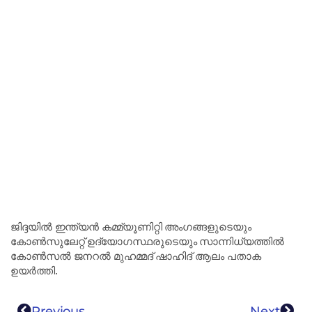
ജിദ്ദയിൽ ഇന്ത്യൻ കമ്മ്യൂണിറ്റി അംഗങ്ങളുടെയും
കോൺസുലേറ്റ് ഉദ്യോഗസ്ഥരുടെയും സാന്നിധ്യത്തിൽ
കോൺസൽ ജനറൽ മുഹമ്മദ് ഷാഹിദ് ആലം ​​പതാക
ഉയർത്തി.
Previous
Next