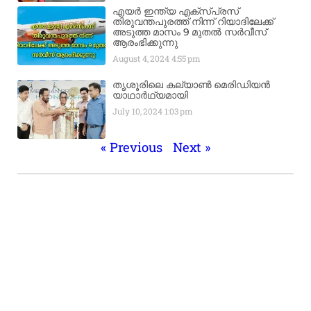
എയർ ഇന്ത്യ എക്​സ്​പ്രസ്​
തിരുവന്തപുരത്ത് നിന്ന്​ റിയാദിലേക്ക്
അടുത്ത മാസം 9 മുതൽ സർവീസ്
ആരംഭിക്കുന്നു
August 4, 2024
4:55 pm
തൃശൂരിലെ കല്യാൺ മെരിഡിയൻ
യാഥാർഥ്യമായി
July 10, 2024
1:03 pm
« Previous
Next »