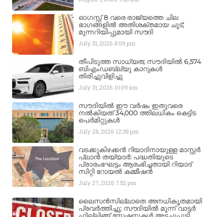
ഓഗസ്റ്റ് 8 വരെ രാജ്യത്തെ ചില
ഭാഗങ്ങളിൽ അതിശക്തമായ ചൂട്;
മുന്നറിയിപ്പുമായി സൗദി
July 31, 2026
8:09 pm
തീപിടുത്ത സാധ്യത; സൗദിയിൽ 6,574
ബിഎംഡബ്ല്യു കാറുകൾ
തിരിച്ചുവിളിച്ചു
July 31, 2026
10:09 am
സൗദിയിൽ ഈ വർഷം ഇതുവരെ
നൽകിയത് 34,000 ത്തിലധികം കെട്ടിട
പെർമിറ്റുകൾ
July 28, 2026
12:39 pm
വടക്കുകിഴക്കൻ റിയാദിനായുള്ള മാസ്റ്റർ
പ്ലാൻ തയ്യാർ: പദ്ധതിയുടെ
പ്രാരംഭഘട്ടം ആരംഭിച്ചതായി റിയാദ്
സിറ്റി റോയൽ കമ്മീഷൻ
July 27, 2026
7:52 pm
ലൈസൻസില്ലാതെ അനധികൃതമായി
പ്രവർത്തിച്ചു; സൗദിയിൽ മൂന്ന് വാട്ടർ
ഫില്ലിങ്ങ് സ്റ്റേഷനുകൾ അടച്ചുപൂട്ടി