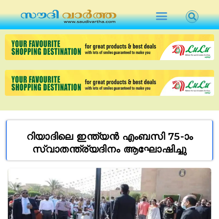
റിയാദിലെ ഇന്ത്യൻ എംബസി 75-ാം
സ്വാതന്ത്ര്യദിനം ആഘോഷിച്ചു