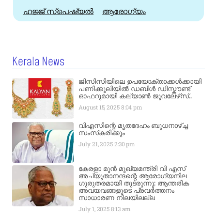
ഹജ്ജ്‌ സ്പെഷ്യൽ
ആരോഗ്യം
Kerala News
ജിസിസിയിലെ ഉപയോക്താക്കൾക്കായി
പണിക്കൂലിയിൽ ഡബിൾ ഡിസ്കൗണ്ട്
ഓഫറുമായി കല്യാൺ ജൂവലേഴ്‌സ്..
August 15, 2025
8:04 pm
വിഎസിന്റെ മൃതദേഹം ബുധനാഴ്ച്ച
സംസ്‌കരിക്കും
July 21, 2025
2:30 pm
കേരളാ മുൻ മുഖ്യമന്ത്രി വി എസ്
അച്യുതാനന്ദന്റെ ആരോഗ്യനില
ഗുരുതരമായി തുടരുന്നു: ആന്തരിക
അവയവങ്ങളുടെ പ്രവർത്തനം
സാധാരണ നിലയിലല്ല
July 1, 2025
8:13 am