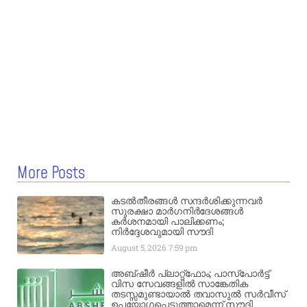
More Posts
കടൽതീരങ്ങൾ സന്ദർശിക്കുന്നവർ
സുരക്ഷാ മാർഗനിർദേശങ്ങൾ
കർശനമായി പാലിക്കണം;
നിർദ്ദേശവുമായി സൗദി
August 5, 2026
7:59 pm
അബ്ഷീർ പ്ലാറ്റ്‌ഫോം; പാസ്‌പോർട്ട്
വിസ സേവങ്ങളിൽ സാങ്കേതിക
തടസ്സമുണ്ടായാൽ തവാസുൽ സർവീസ്
ഉപയോഗപ്പെടുത്താമെന്ന് സൗദി