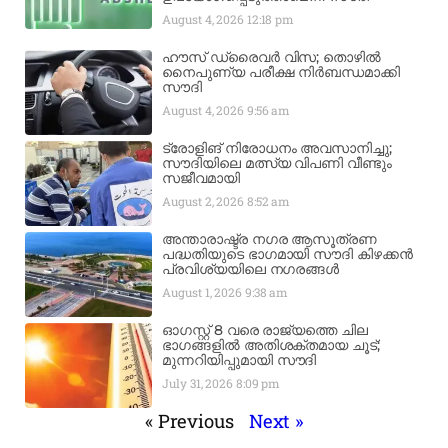
August 4, 2026
12:18 pm
ഹൗസ് ഡ്രൈവർ വിസ; തൊഴിൽ
നൈപുണ്യ പരീക്ഷ നിർബന്ധമാക്കി
സൗദി
August 4, 2026
9:56 am
ട്രോളിങ് നിരോധനം അവസാനിച്ചു;
സൗദിയിലെ മത്സ്യ വിപണി വീണ്ടും
സജീവമായി
August 2, 2026
8:52 am
അന്താരാഷ്ട്ര നഗര ആസൂത്രണ
പദ്ധതിയുടെ ഭാഗമായി സൗദി കിഴക്കൻ
പ്രവിശ്യയിലെ നഗരങ്ങൾ
August 1, 2026
9:38 am
ഓഗസ്റ്റ് 8 വരെ രാജ്യത്തെ ചില
ഭാഗങ്ങളിൽ അതിശക്തമായ ചൂട്;
മുന്നറിയിപ്പുമായി സൗദി
July 31, 2026
8:09 pm
« Previous
Next »