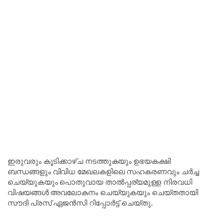
ഇരുവരും കൂടിക്കാഴ്ച നടത്തുകയും ഉഭയകക്ഷി
ബന്ധങ്ങളും വിവിധ മേഖലകളിലെ സഹകരണവും ചർച്ച
ചെയ്യുകയും പൊതുവായ താൽപ്പര്യമുള്ള നിരവധി
വിഷയങ്ങൾ അവലോകനം ചെയ്യുകയും ചെയ്തതായി
സൗദി പ്രസ് ഏജൻസി റിപ്പോർട്ട് ചെയ്തു.