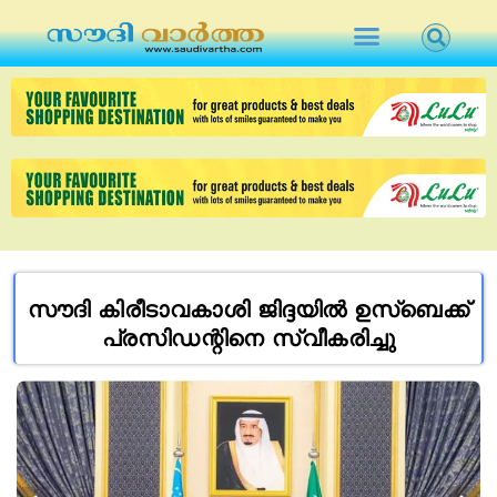
സൗദി കിരീടാവകാശി ജിദ്ദയിൽ ഉസ്‌ബെക്ക്
പ്രസിഡന്റിനെ സ്വീകരിച്ചു