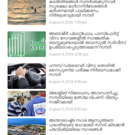
കടൽതീരങ്ങൾ സന്ദർശിക്കുന്നവർ
സുരക്ഷാ മാർഗനിർദേശങ്ങൾ
കർശനമായി പാലിക്കണം;
നിർദ്ദേശവുമായി സൗദി
August 5, 2026
7:59 pm
അബ്ഷീർ പ്ലാറ്റ്‌ഫോം; പാസ്‌പോർട്ട്
വിസ സേവങ്ങളിൽ സാങ്കേതിക
തടസ്സമുണ്ടായാൽ തവാസുൽ സർവീസ്
ഉപയോഗപ്പെടുത്താമെന്ന് സൗദി
August 4, 2026
12:18 pm
ഹൗസ് ഡ്രൈവർ വിസ; തൊഴിൽ
നൈപുണ്യ പരീക്ഷ നിർബന്ധമാക്കി
സൗദി
August 4, 2026
9:56 am
ട്രോളിങ് നിരോധനം അവസാനിച്ചു;
സൗദിയിലെ മത്സ്യ വിപണി വീണ്ടും
സജീവമായി
August 2, 2026
8:52 am
അന്താരാഷ്ട്ര നഗര ആസൂത്രണ
പദ്ധതിയുടെ ഭാഗമായി സൗദി കിഴക്കൻ
പ്രവിശ്യയിലെ നഗരങ്ങൾ