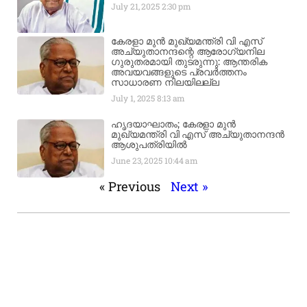
July 21, 2025
2:30 pm
കേരളാ മുൻ മുഖ്യമന്ത്രി വി എസ്
അച്യുതാനന്ദന്റെ ആരോഗ്യനില
ഗുരുതരമായി തുടരുന്നു: ആന്തരിക
അവയവങ്ങളുടെ പ്രവർത്തനം
സാധാരണ നിലയിലല്ല
July 1, 2025
8:13 am
ഹൃദയാഘാതം; കേരളാ മുൻ
മുഖ്യമന്ത്രി വി എസ് അച്യുതാനന്ദൻ
ആശുപത്രിയിൽ
June 23, 2025
10:44 am
« Previous
Next »