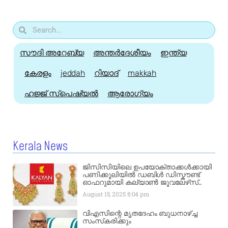
സൗദി അറേബ്യ
അന്തർദേശീയം
ഇന്ത്യ
കേരളം
jeddah
റിയാദ്
makkah
ഹജ്ജ്‌ സ്പെഷ്യൽ
ആരോഗ്യം
Kerala News
ജിസിസിയിലെ ഉപയോക്താക്കൾക്കായി
പണിക്കൂലിയിൽ ഡബിൾ ഡിസ്കൗണ്ട്
ഓഫറുമായി കല്യാൺ ജൂവലേഴ്‌സ്..
August 15, 2025
8:04 pm
വിഎസിന്റെ മൃതദേഹം ബുധനാഴ്ച്ച
സംസ്‌കരിക്കും