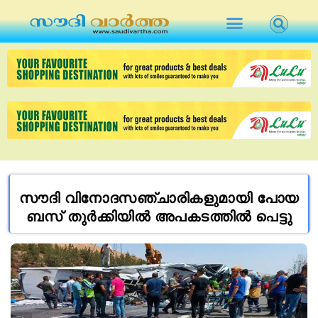
സൗദി വിനോദസഞ്ചാരികളുമായി പോയ
ബസ് തുർക്കിയിൽ അപകടത്തിൽ പെട്ടു